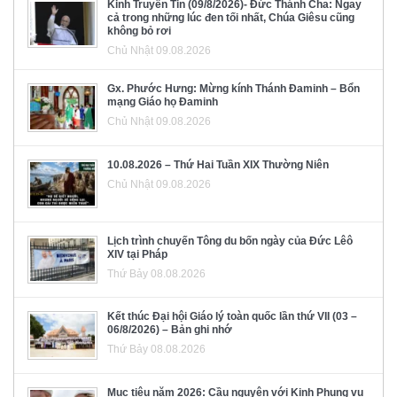
Kinh Truyền Tin (09/8/2026)- Đức Thánh Cha: Ngay
cả trong những lúc đen tối nhất, Chúa Giêsu cũng
không bỏ rơi
Chủ Nhật 09.08.2026
Gx. Phước Hưng: Mừng kính Thánh Đaminh – Bổn
mạng Giáo họ Đaminh
Chủ Nhật 09.08.2026
10.08.2026 – Thứ Hai Tuần XIX Thường Niên
Chủ Nhật 09.08.2026
Lịch trình chuyến Tông du bốn ngày của Đức Lêô
XIV tại Pháp
Thứ Bảy 08.08.2026
Kết thúc Đại hội Giáo lý toàn quốc lần thứ VII (03 –
06/8/2026) – Bản ghi nhớ
Thứ Bảy 08.08.2026
Mục tiêu năm 2026: Cầu nguyện với Kinh Phụng vụ