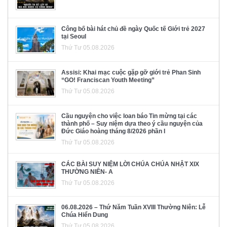
Công bố bài hát chủ đề ngày Quốc tế Giới trẻ 2027
tại Seoul
Thứ Tư 05.08.2026
Assisi: Khai mạc cuộc gặp gỡ giới trẻ Phan Sinh
“GO! Franciscan Youth Meeting”
Thứ Tư 05.08.2026
Cầu nguyện cho việc loan báo Tin mừng tại các
thành phố – Suy niệm dựa theo ý cầu nguyện của
Đức Giáo hoàng tháng 8/2026 phần I
Thứ Tư 05.08.2026
CÁC BÀI SUY NIỆM LỜI CHÚA CHÚA NHẬT XIX
THƯỜNG NIÊN- A
Thứ Tư 05.08.2026
06.08.2026 – Thứ Năm Tuần XVIII Thường Niên: Lễ
Chúa Hiển Dung
Thứ Tư 05.08.2026