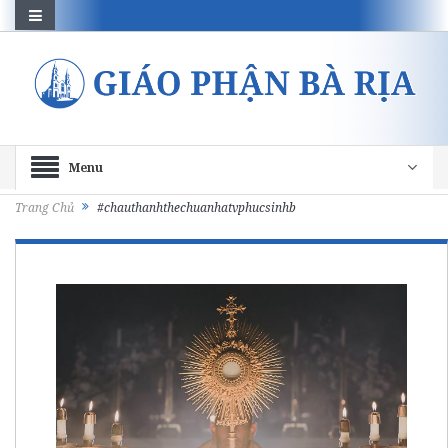
Menu
Trang Chủ
#chauthanhthechuanhatvphucsinhb