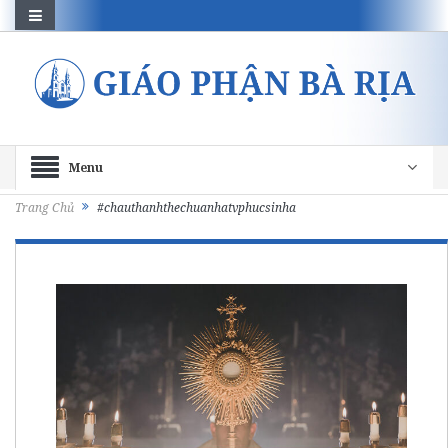
Menu
Trang Chủ
#chauthanhthechuanhatvphucsinha