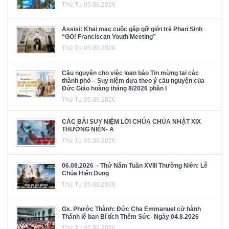
Thứ Tư 05.08.2026
Assisi: Khai mạc cuộc gặp gỡ giới trẻ Phan Sinh
“GO! Franciscan Youth Meeting”
Thứ Tư 05.08.2026
Cầu nguyện cho việc loan báo Tin mừng tại các
thành phố – Suy niệm dựa theo ý cầu nguyện của
Đức Giáo hoàng tháng 8/2026 phần I
Thứ Tư 05.08.2026
CÁC BÀI SUY NIỆM LỜI CHÚA CHÚA NHẬT XIX
THƯỜNG NIÊN- A
Thứ Tư 05.08.2026
06.08.2026 – Thứ Năm Tuần XVIII Thường Niên: Lễ
Chúa Hiển Dung
Thứ Tư 05.08.2026
Gx. Phước Thành: Đức Cha Emmanuel cử hành
Thánh lễ ban Bí tích Thêm Sức- Ngày 04.8.2026
Thứ Tư 05.08.2026