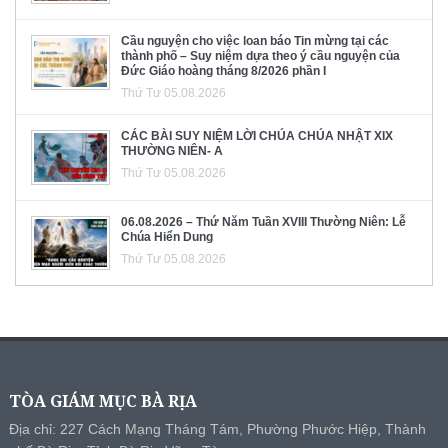
Cầu nguyện cho việc loan báo Tin mừng tại các
thành phố – Suy niệm dựa theo ý cầu nguyện của
Đức Giáo hoàng tháng 8/2026 phần I
Thứ Tư 05.08.2026
CÁC BÀI SUY NIỆM LỜI CHÚA CHÚA NHẬT XIX
THƯỜNG NIÊN- A
Thứ Tư 05.08.2026
06.08.2026 – Thứ Năm Tuần XVIII Thường Niên: Lễ
Chúa Hiển Dung
Thứ Tư 05.08.2026
TÒA GIÁM MỤC BÀ RỊA
Địa chỉ: 227 Cách Mạng Tháng Tám, Phường Phước Hiệp, Thành