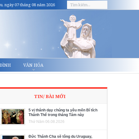
u, ngày 07 tháng 08 năm 2026
 ĐÌNH
VĂN HÓA
TIN/ BÀI MỚI
5 vị thánh dạy chúng ta yêu mến Bí tích
Thánh Thể trong tháng Tám này
Thứ Năm 06.08.2026
Đức Thánh Cha sẽ tông du Uruguay,