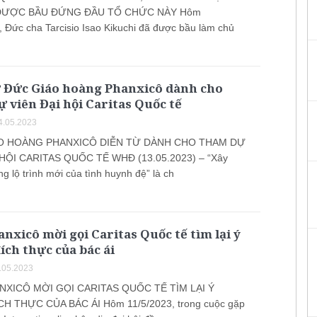
ĐƯỢC BẦU ĐỨNG ĐẦU TỔ CHỨC NÀY Hôm
, Đức cha Tarcisio Isao Kikuchi đã được bầu làm chủ
ừ Đức Giáo hoàng Phanxicô dành cho
 viên Đại hội Caritas Quốc tế
4.05.2023
O HOÀNG PHANXICÔ DIỄN TỪ DÀNH CHO THAM DỰ
 HỘI CARITAS QUỐC TẾ WHĐ (13.05.2023) – “Xây
 lộ trình mới của tình huynh đệ” là ch
nxicô mời gọi Caritas Quốc tế tìm lại ý
ích thực của bác ái
.05.2023
XICÔ MỜI GỌI CARITAS QUỐC TẾ TÌM LẠI Ý
CH THỰC CỦA BÁC ÁI Hôm 11/5/2023, trong cuộc gặp