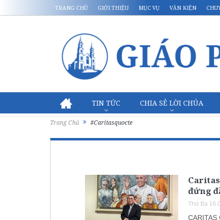
TRANG CHỦ
GIỚI THIỆU
MỤC VỤ
VĂN KIỆN
CHU
TIN TỨC
CHIA SẺ LỜI CHÚA
Trang Chủ
#Caritasquocte
Caritas
đứng đ
Thứ Ba 16.
CARITAS 