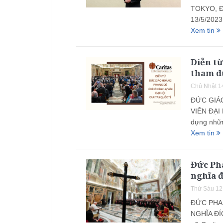
TOKYO, 
13/5/2023
Xem tin
Diễn t
tham dự
Chủ Nhật 1
ĐỨC GIÁ
VIÊN ĐẠI
dựng những
Xem tin
Đức Pha
nghĩa đ
Thứ Sáu 12
ĐỨC PHAN
NGHĨA ĐÍ