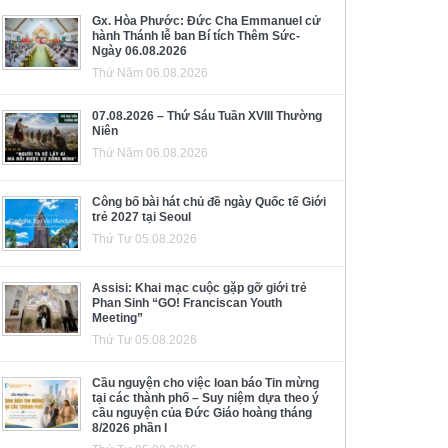
Gx. Hòa Phước: Đức Cha Emmanuel cử
hành Thánh lễ ban Bí tích Thêm Sức-
Ngày 06.08.2026
Thứ Năm 06.08.2026
07.08.2026 – Thứ Sáu Tuần XVIII Thường
Niên
Thứ Năm 06.08.2026
Công bố bài hát chủ đề ngày Quốc tế Giới
trẻ 2027 tại Seoul
Thứ Tư 05.08.2026
Assisi: Khai mạc cuộc gặp gỡ giới trẻ
Phan Sinh “GO! Franciscan Youth
Meeting”
Thứ Tư 05.08.2026
Cầu nguyện cho việc loan báo Tin mừng
tại các thành phố – Suy niệm dựa theo ý
cầu nguyện của Đức Giáo hoàng tháng
8/2026 phần I