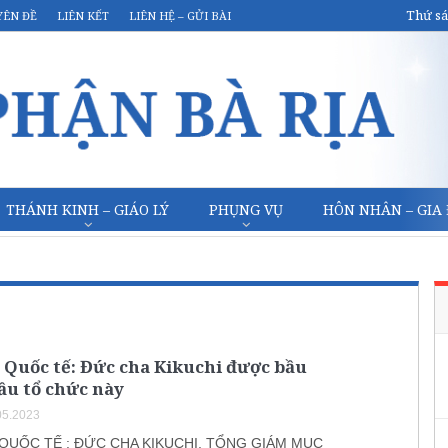
Thứ sá
YÊN ĐỀ
LIÊN KẾT
LIÊN HỆ – GỬI BÀI
THÁNH KINH – GIÁO LÝ
PHỤNG VỤ
HÔN NHÂN – GIA
 Quốc tế: Đức cha Kikuchi được bầu
ầu tổ chức này
05.2023
QUỐC TẾ : ĐỨC CHA KIKUCHI, TỔNG GIÁM MỤC