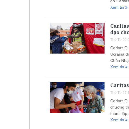
gỡ Caritas
Xem tin
Caritas
đạo cho
Thứ Tư 02.
Caritas Q
Ucraina d
Chúa Nhật
Xem tin
Caritas
Thứ Tư 27.
Caritas Q
chương tr
thành lập
Xem tin