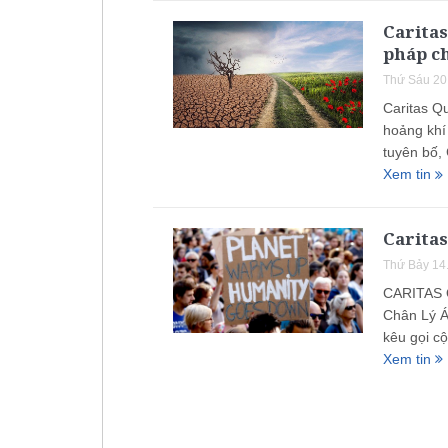
Caritas
pháp c
Thứ Sáu 20
Caritas Qu
hoảng khí
tuyên bố, 
Xem tin
Caritas
Thứ Bảy 14
CARITAS 
Chân Lý Á
kêu gọi c
Xem tin