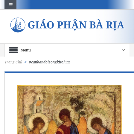
Menu
Trang Chủ
#canbandoisongkitohuu