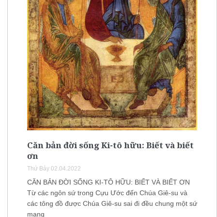
Căn bản đời sống Ki-tô hữu: Biết và biết
ơn
Thứ Bảy 02.04.2022
CĂN BẢN ĐỜI SỐNG KI-TÔ HỮU: BIẾT VÀ BIẾT ƠN
Từ các ngôn sứ trong Cựu Ước đến Chúa Giê-su và
các tông đồ được Chúa Giê-su sai đi đều chung một sứ
mạng