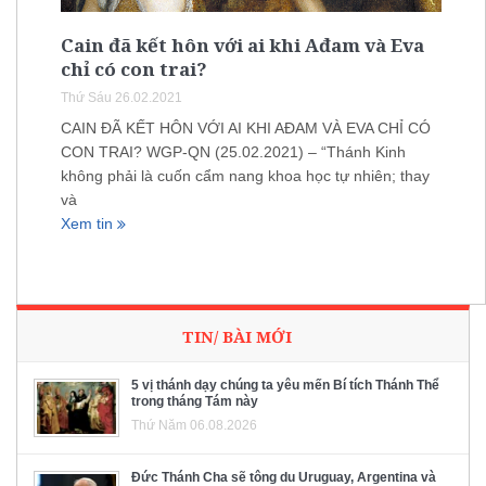
Cain đã kết hôn với ai khi Ađam và Eva
chỉ có con trai?
Thứ Sáu 26.02.2021
CAIN ĐÃ KẾT HÔN VỚI AI KHI AĐAM VÀ EVA CHỈ CÓ
CON TRAI? WGP-QN (25.02.2021) – “Thánh Kinh
không phải là cuốn cẩm nang khoa học tự nhiên; thay
và
Xem tin
TIN/ BÀI MỚI
5 vị thánh dạy chúng ta yêu mến Bí tích Thánh Thể
trong tháng Tám này
Thứ Năm 06.08.2026
Đức Thánh Cha sẽ tông du Uruguay, Argentina và