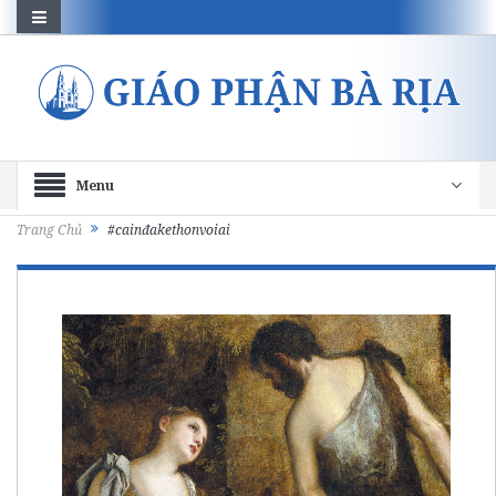
Menu
Trang Chủ
#cainđakethonvoiai