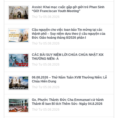
Assisi: Khai mạc cuộc gặp gỡ giới trẻ Phan Sinh
“GO! Franciscan Youth Meeting”
Thứ Tư 05.08.2026
Cầu nguyện cho việc loan báo Tin mừng tại các
thành phố – Suy niệm dựa theo ý cầu nguyện của
Đức Giáo hoàng tháng 8/2026 phần I
Thứ Tư 05.08.2026
CÁC BÀI SUY NIỆM LỜI CHÚA CHÚA NHẬT XIX
THƯỜNG NIÊN- A
Thứ Tư 05.08.2026
06.08.2026 – Thứ Năm Tuần XVIII Thường Niên: Lễ
Chúa Hiển Dung
Thứ Tư 05.08.2026
Gx. Phước Thành: Đức Cha Emmanuel cử hành
Thánh lễ ban Bí tích Thêm Sức- Ngày 04.8.2026
Thứ Tư 05.08.2026