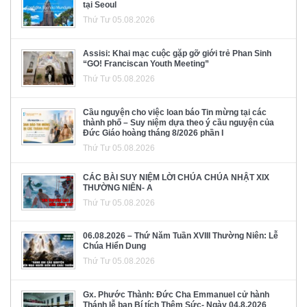
tại Seoul
Thứ Tư 05.08.2026
Assisi: Khai mạc cuộc gặp gỡ giới trẻ Phan Sinh
“GO! Franciscan Youth Meeting”
Thứ Tư 05.08.2026
Cầu nguyện cho việc loan báo Tin mừng tại các
thành phố – Suy niệm dựa theo ý cầu nguyện của
Đức Giáo hoàng tháng 8/2026 phần I
Thứ Tư 05.08.2026
CÁC BÀI SUY NIỆM LỜI CHÚA CHÚA NHẬT XIX
THƯỜNG NIÊN- A
Thứ Tư 05.08.2026
06.08.2026 – Thứ Năm Tuần XVIII Thường Niên: Lễ
Chúa Hiển Dung
Thứ Tư 05.08.2026
Gx. Phước Thành: Đức Cha Emmanuel cử hành
Thánh lễ ban Bí tích Thêm Sức- Ngày 04.8.2026