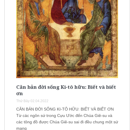
Căn bản đời sống Ki-tô hữu: Biết và biết
ơn
Thứ Bảy 02.04.2022
CĂN BẢN ĐỜI SỐNG KI-TÔ HỮU: BIẾT VÀ BIẾT ƠN
Từ các ngôn sứ trong Cựu Ước đến Chúa Giê-su và
các tông đồ được Chúa Giê-su sai đi đều chung một sứ
mạng