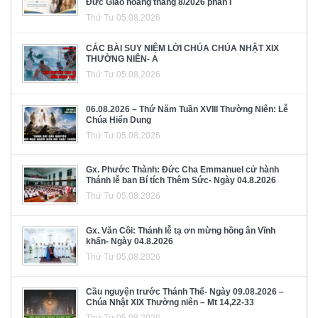
Đức Giáo hoàng tháng 8/2026 phần I
Thứ Tư 05.08.2026
CÁC BÀI SUY NIỆM LỜI CHÚA CHÚA NHẬT XIX
THƯỜNG NIÊN- A
Thứ Tư 05.08.2026
06.08.2026 – Thứ Năm Tuần XVIII Thường Niên: Lễ
Chúa Hiển Dung
Thứ Tư 05.08.2026
Gx. Phước Thành: Đức Cha Emmanuel cử hành
Thánh lễ ban Bí tích Thêm Sức- Ngày 04.8.2026
Thứ Tư 05.08.2026
Gx. Văn Côi: Thánh lễ tạ ơn mừng hồng ân Vĩnh
khấn- Ngày 04.8.2026
Thứ Tư 05.08.2026
Cầu nguyện trước Thánh Thể- Ngày 09.08.2026 –
Chúa Nhật XIX Thường niên – Mt 14,22-33
Thứ Tư 05.08.2026