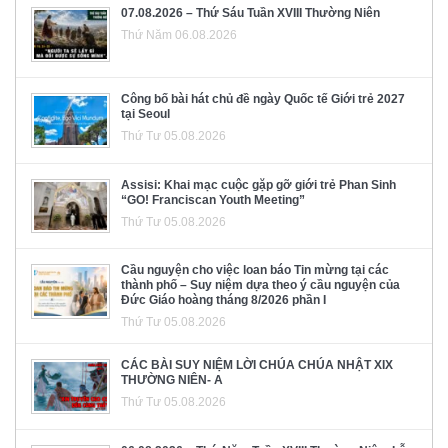
07.08.2026 – Thứ Sáu Tuần XVIII Thường Niên
Thứ Năm 06.08.2026
Công bố bài hát chủ đề ngày Quốc tế Giới trẻ 2027
tại Seoul
Thứ Tư 05.08.2026
Assisi: Khai mạc cuộc gặp gỡ giới trẻ Phan Sinh
“GO! Franciscan Youth Meeting”
Thứ Tư 05.08.2026
Cầu nguyện cho việc loan báo Tin mừng tại các
thành phố – Suy niệm dựa theo ý cầu nguyện của
Đức Giáo hoàng tháng 8/2026 phần I
Thứ Tư 05.08.2026
CÁC BÀI SUY NIỆM LỜI CHÚA CHÚA NHẬT XIX
THƯỜNG NIÊN- A
Thứ Tư 05.08.2026