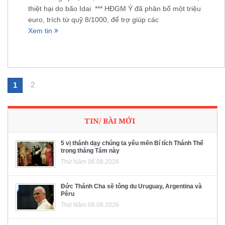
thiệt hại do bão Idai *** HĐGM Ý đã phân bổ một triệu
euro, trích từ quỹ 8/1000, để trợ giúp các
Xem tin
2
1
TIN/ BÀI MỚI
5 vị thánh dạy chúng ta yêu mến Bí tích Thánh Thể
trong tháng Tám này
Thứ Năm 06.08.2026
Đức Thánh Cha sẽ tông du Uruguay, Argentina và
Pêru
Thứ Năm 06.08.2026