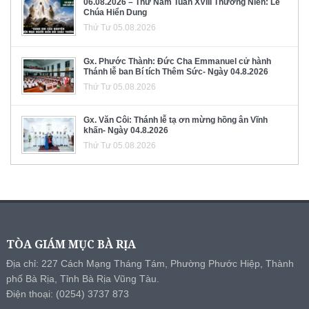
06.08.2026 – Thứ Năm Tuần XVIII Thường Niên: Lễ
Chúa Hiển Dung
Thứ Tư 05.08.2026
Gx. Phước Thành: Đức Cha Emmanuel cử hành
Thánh lễ ban Bí tích Thêm Sức- Ngày 04.8.2026
Thứ Tư 05.08.2026
Gx. Văn Côi: Thánh lễ tạ ơn mừng hồng ân Vĩnh
khấn- Ngày 04.8.2026
Thứ Tư 05.08.2026
TÒA GIÁM MỤC BÀ RỊA
Địa chỉ: 227 Cách Mạng Tháng Tám, Phường Phước Hiệp, Thành
phố Bà Rịa, Tỉnh Bà Rịa Vũng Tàu.
Điện thoại: (0254) 3737 873