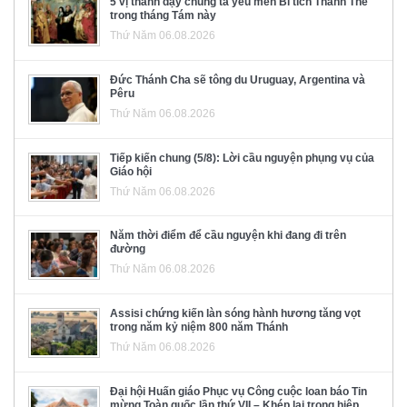
5 vị thánh dạy chúng ta yêu mến Bí tích Thánh Thể
trong tháng Tám này
Thứ Năm 06.08.2026
Đức Thánh Cha sẽ tông du Uruguay, Argentina và
Pêru
Thứ Năm 06.08.2026
Tiếp kiến chung (5/8): Lời cầu nguyện phụng vụ của
Giáo hội
Thứ Năm 06.08.2026
Năm thời điểm để cầu nguyện khi đang đi trên
đường
Thứ Năm 06.08.2026
Assisi chứng kiến làn sóng hành hương tăng vọt
trong năm kỷ niệm 800 năm Thánh
Thứ Năm 06.08.2026
Đại hội Huấn giáo Phục vụ Công cuộc loan báo Tin
mừng Toàn quốc lần thứ VII – Khép lại trong hiệp