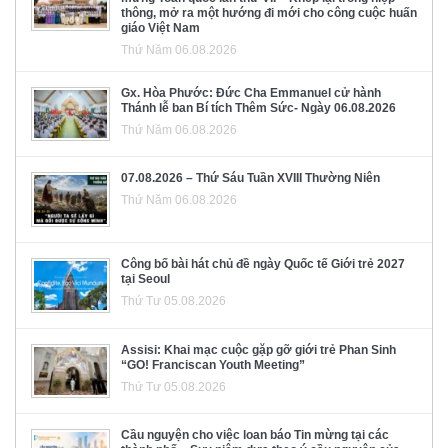
thông, mở ra một hướng đi mới cho công cuộc huấn
giáo Việt Nam
Thứ Năm 06.08.2026
Gx. Hòa Phước: Đức Cha Emmanuel cử hành
Thánh lễ ban Bí tích Thêm Sức- Ngày 06.08.2026
Thứ Năm 06.08.2026
07.08.2026 – Thứ Sáu Tuần XVIII Thường Niên
Thứ Năm 06.08.2026
Công bố bài hát chủ đề ngày Quốc tế Giới trẻ 2027
tại Seoul
Thứ Tư 05.08.2026
Assisi: Khai mạc cuộc gặp gỡ giới trẻ Phan Sinh
“GO! Franciscan Youth Meeting”
Thứ Tư 05.08.2026
Cầu nguyện cho việc loan báo Tin mừng tại các