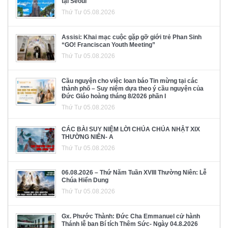
tại Seoul
Thứ Tư 05.08.2026
Assisi: Khai mạc cuộc gặp gỡ giới trẻ Phan Sinh
“GO! Franciscan Youth Meeting”
Thứ Tư 05.08.2026
Cầu nguyện cho việc loan báo Tin mừng tại các
thành phố – Suy niệm dựa theo ý cầu nguyện của
Đức Giáo hoàng tháng 8/2026 phần I
Thứ Tư 05.08.2026
CÁC BÀI SUY NIỆM LỜI CHÚA CHÚA NHẬT XIX
THƯỜNG NIÊN- A
Thứ Tư 05.08.2026
06.08.2026 – Thứ Năm Tuần XVIII Thường Niên: Lễ
Chúa Hiển Dung
Thứ Tư 05.08.2026
Gx. Phước Thành: Đức Cha Emmanuel cử hành
Thánh lễ ban Bí tích Thêm Sức- Ngày 04.8.2026