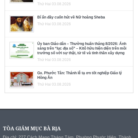
Thứ Hai 03.08.2026
Bí ẩn đầy cuốn hút về Nữ hoàng Sheba
Thứ Hai 03.08.2026
Ủy ban Giáo dân – Thường huấn tháng 8/2026: Ánh
sáng trên “lục địa số” – Kitô hữu hiện diện trên môi
trường số với sự thật, tử tế và tinh thần xây dựng
Thứ Hai 03.08.2026
Gx. Phước Tân: Thánh lễ tạ ơn tốt nghiệp Giáo lý
Hồng Ân
Thứ Hai 03.08.2026
TÒA GIÁM MỤC BÀ RỊA
Địa chỉ: 227 Cách Mạng Tháng Tám, Phường Phước Hiệp, Thành