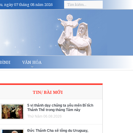
u, ngày 07 tháng 08 năm 2026
 ĐÌNH
VĂN HÓA
TIN/ BÀI MỚI
5 vị thánh dạy chúng ta yêu mến Bí tích
Thánh Thể trong tháng Tám này
Thứ Năm 06.08.2026
Đức Thánh Cha sẽ tông du Uruguay,