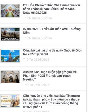
Gx. Hòa Phước: Đức Cha Emmanuel cử
hành Thánh lễ ban Bí tích Thêm Sức-
Ngày 06.08.2026
Thứ Năm 06.08.2026
07.08.2026 – Thứ Sáu Tuần XVIII Thường
Niên
Thứ Năm 06.08.2026
Công bố bài hát chủ đề ngày Quốc tế Giới
trẻ 2027 tại Seoul
Thứ Tư 05.08.2026
Assisi: Khai mạc cuộc gặp gỡ giới trẻ
Phan Sinh “GO! Franciscan Youth
Meeting”
Thứ Tư 05.08.2026
Cầu nguyện cho việc loan báo Tin mừng
tại các thành phố – Suy niệm dựa theo ý
cầu nguyện của Đức Giáo hoàng tháng
8/2026 phần I