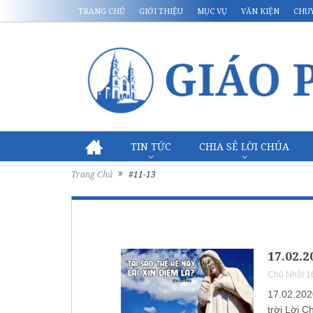
TRANG CHỦ
GIỚI THIỆU
MỤC VỤ
VĂN KIỆN
CHU
TIN TỨC
CHIA SẺ LỜI CHÚA
Trang Chủ
#11-13
17.02.2
Chủ Nhật 1
17.02.202
trời Lời C