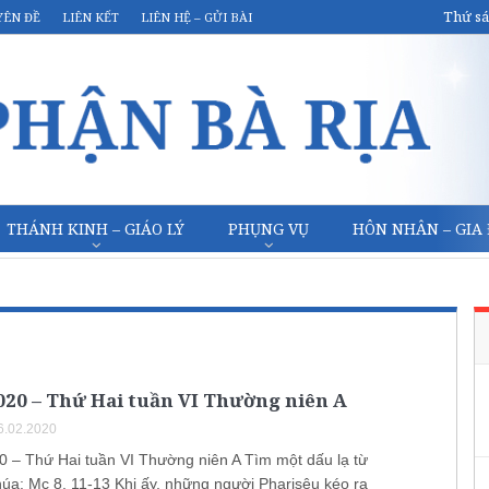
Thứ sá
YÊN ĐỀ
LIÊN KẾT
LIÊN HỆ – GỬI BÀI
THÁNH KINH – GIÁO LÝ
PHỤNG VỤ
HÔN NHÂN – GIA
020 – Thứ Hai tuần VI Thường niên A
6.02.2020
0 – Thứ Hai tuần VI Thường niên A Tìm một dấu lạ từ
húa: Mc 8, 11-13 Khi ấy, những người Pharisêu kéo ra