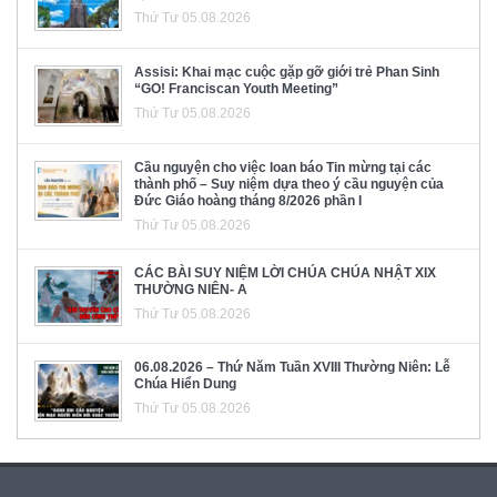
Thứ Tư 05.08.2026
Assisi: Khai mạc cuộc gặp gỡ giới trẻ Phan Sinh
“GO! Franciscan Youth Meeting”
Thứ Tư 05.08.2026
Cầu nguyện cho việc loan báo Tin mừng tại các
thành phố – Suy niệm dựa theo ý cầu nguyện của
Đức Giáo hoàng tháng 8/2026 phần I
Thứ Tư 05.08.2026
CÁC BÀI SUY NIỆM LỜI CHÚA CHÚA NHẬT XIX
THƯỜNG NIÊN- A
Thứ Tư 05.08.2026
06.08.2026 – Thứ Năm Tuần XVIII Thường Niên: Lễ
Chúa Hiển Dung
Thứ Tư 05.08.2026