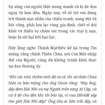
Sự sống con người thật mong manh và bị đe dọa
ngay từ ban đầu. Ngày nay, vô số trẻ em đang
trở thành nạn nhân của chiến tranh, xung đột và
bất công, phải lưu lạc cùng gia đình, chết vì đói
khát và thiếu sự chăm sóc trong các trại tị nạn,
hoặc bị sát hại bởi bạo lực.
Hãy lắng nghe Thánh Matthêu kể lại trong Tin
mừng rằng chính Thiên Chúa, nơi Con Một nhập
thể của Người, cũng đã không tránh khỏi thực
tại đau thương ấy.
“Khi các nhà chiêm tinh đã ra về, thì sứ thần Chúa
hiện ra báo mộng cho ông Giuse rằng: ‘Này ông,
dậy đem Hài Nhi và mẹ Người trốn sang Ai Cập, và
cứ ở đó cho đến khi tôi báo lại, vì vua Hêrôđê sắp
tìm giết Hài Nhi đấy!’ Ông Giu-se liền trỗi dậy, và