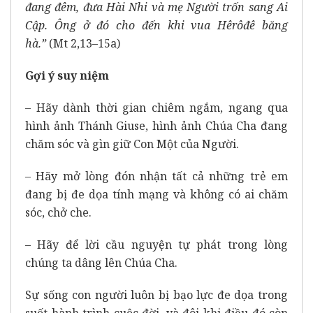
đang đêm, đưa Hài Nhi và mẹ Người trốn sang Ai
Cập. Ông ở đó cho đến khi vua Hêrôđê băng
hà.”
(Mt 2,13–15a)
Gợi ý suy niệm
– Hãy dành thời gian chiêm ngắm, ngang qua
hình ảnh Thánh Giuse, hình ảnh Chúa Cha đang
chăm sóc và gìn giữ Con Một của Người.
– Hãy mở lòng đón nhận tất cả những trẻ em
đang bị đe dọa tính mạng và không có ai chăm
sóc, chở che.
– Hãy để lời cầu nguyện tự phát trong lòng
chúng ta dâng lên Chúa Cha.
Sự sống con người luôn bị bạo lực đe dọa trong
suốt hành trình cuộc đời, và đôi khi điều đó còn