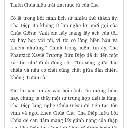
Thiên Chúa hiểu trái tim mục tử của Cha.
Có lẽ trong bối cảnh lịch sử nhiều thử thách ấy,
Cha Diệp đã không ít lần nghe lời mời gọi của
Chúa Giêsu: “Anh em hãy mang lấy ách của tôi,
và hãy học với tôi, vì tôi có lòng hiền hậu và
khiêm nhường.” Chính trong niềm tin ấy, Cha
Phanxicô Xaviê Trương Bửu Diệp đã đi đến một
xác tín như đinh đóng cột: “Tôi sống giữa đàn
chiên và nếu có chết cũng chết giữa đàn chiên,
không đi đâu cả.”
Đặt lời xác tín ấy vào bối cảnh Tin mừng hôm
nay, chúng ta thấy một sự trùng hợp thật lạ lùng.
Cha Diệp lắng nghe Chúa Giêsu để tiếp tục tôn
vinh và ngợi khen Chúa Cha. Cha Diệp hiểu Lời
Chúa để can đảm mang lấy gánh nặng của thập
giá. Cha Diệp tin rằng Lời Chúa sẽ được hoàn tất