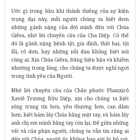
Ước gì trong bầu khí thánh thiêng của sự kiện
trọng đại này, mỗi người chúng ta biết đem
những gánh nặng của đời mình đến với Chúa
Giêsu, nhờ lời chuyển cầu của Cha Diệp. Có thể
đó là gánh nặng bệnh tật, gia đình, thất bại, tội
lỗi, cô đơn, hay những nỗi đau không biết nói
cùng ai. Xin Chúa Giêsu, Đấng hiền hậu và khiêm
nhường trong lòng, cho chúng ta được nghỉ ngơi
trong tình yêu của Người.
Nhờ lời chuyển cầu của Chân phước Phanxicô
Xaviê Trương Bửu Diệp, xin cho chúng ta biết
sống trung tín hơn, yêu thương hơn, can đảm
hơn; biết bám lấy Chúa bằng một tay, và bám lấy
anh chị em mình bằng tay còn lại. Để giữa những
vất vả của phận người, chúng ta vẫn tin rằng ai
đến với Chúa, người ấy không bao giờ bị bỏ rơi.