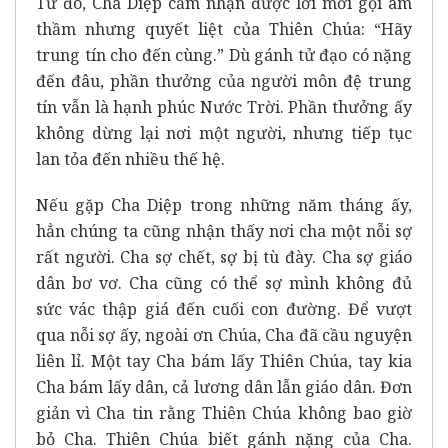
Từ đó, Cha Diệp cảm nhận được lời mời gọi âm
thầm nhưng quyết liệt của Thiên Chúa: “Hãy
trung tín cho đến cùng.” Dù gánh tử đạo có nặng
đến đâu, phần thưởng của người môn đệ trung
tín vẫn là hạnh phúc Nước Trời. Phần thưởng ấy
không dừng lại nơi một người, nhưng tiếp tục
lan tỏa đến nhiều thế hệ.
Nếu gặp Cha Diệp trong những năm tháng ấy,
hẳn chúng ta cũng nhận thấy nơi cha một nỗi sợ
rất người. Cha sợ chết, sợ bị tù đày. Cha sợ giáo
dân bơ vơ. Cha cũng có thể sợ mình không đủ
sức vác thập giá đến cuối con đường. Để vượt
qua nỗi sợ ấy, ngoài ơn Chúa, Cha đã cầu nguyện
liên lỉ. Một tay Cha bám lấy Thiên Chúa, tay kia
Cha bám lấy dân, cả lương dân lẫn giáo dân. Đơn
giản vì Cha tin rằng Thiên Chúa không bao giờ
bỏ Cha. Thiên Chúa biết gánh nặng của Cha.