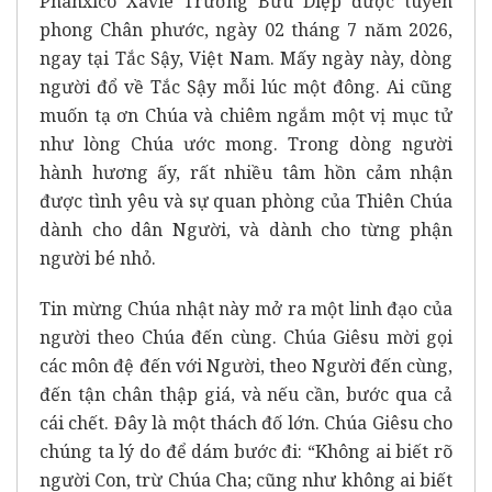
Phanxicô Xaviê Trương Bửu Diệp được tuyên
phong Chân phước, ngày 02 tháng 7 năm 2026,
ngay tại Tắc Sậy, Việt Nam. Mấy ngày này, dòng
người đổ về Tắc Sậy mỗi lúc một đông. Ai cũng
muốn tạ ơn Chúa và chiêm ngắm một vị mục tử
như lòng Chúa ước mong. Trong dòng người
hành hương ấy, rất nhiều tâm hồn cảm nhận
được tình yêu và sự quan phòng của Thiên Chúa
dành cho dân Người, và dành cho từng phận
người bé nhỏ.
Tin mừng Chúa nhật này mở ra một linh đạo của
người theo Chúa đến cùng. Chúa Giêsu mời gọi
các môn đệ đến với Người, theo Người đến cùng,
đến tận chân thập giá, và nếu cần, bước qua cả
cái chết. Đây là một thách đố lớn. Chúa Giêsu cho
chúng ta lý do để dám bước đi: “Không ai biết rõ
người Con, trừ Chúa Cha; cũng như không ai biết