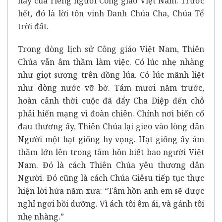
hay của riêng người Công giáo Việt Nam. Trước
hết, đó là lời tôn vinh Danh Chúa Cha, Chúa Tể
trời đất.
Trong dòng lịch sử Công giáo Việt Nam, Thiên
Chúa vẫn âm thầm làm việc. Có lúc nhẹ nhàng
như giọt sương trên đồng lúa. Có lúc mãnh liệt
như dòng nước vỡ bờ. Tám mươi năm trước,
hoàn cảnh thời cuộc đã đẩy Cha Diệp đến chỗ
phải hiến mạng vì đoàn chiên. Chính nơi biến cố
đau thương ấy, Thiên Chúa lại gieo vào lòng dân
Người một hạt giống hy vọng. Hạt giống ấy âm
thầm lớn lên trong tâm hồn biết bao người Việt
Nam. Đó là cách Thiên Chúa yêu thương dân
Người. Đó cũng là cách Chúa Giêsu tiếp tục thực
hiện lời hứa năm xưa: “Tâm hồn anh em sẽ được
nghỉ ngơi bồi dưỡng. Vì ách tôi êm ái, và gánh tôi
nhẹ nhàng.”