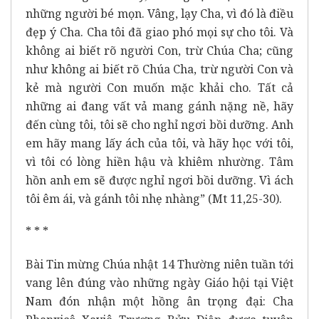
những người bé mọn. Vâng, lạy Cha, vì đó là điều
đẹp ý Cha. Cha tôi đã giao phó mọi sự cho tôi. Và
không ai biết rõ người Con, trừ Chúa Cha; cũng
như không ai biết rõ Chúa Cha, trừ người Con và
kẻ mà người Con muốn mặc khải cho. Tất cả
những ai đang vất vả mang gánh nặng nề, hãy
đến cùng tôi, tôi sẽ cho nghỉ ngơi bồi dưỡng. Anh
em hãy mang lấy ách của tôi, và hãy học với tôi,
vì tôi có lòng hiền hậu và khiêm nhường. Tâm
hồn anh em sẽ được nghỉ ngơi bồi dưỡng. Vì ách
tôi êm ái, và gánh tôi nhẹ nhàng” (Mt 11,25-30).
* * *
Bài Tin mừng Chúa nhật 14 Thường niên tuần tới
vang lên đúng vào những ngày Giáo hội tại Việt
Nam đón nhận một hồng ân trọng đại: Cha