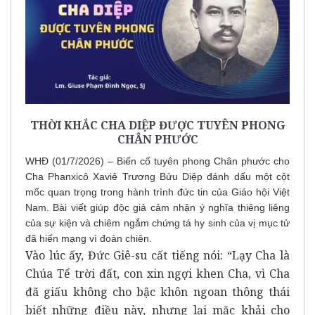
THỜI KHẮC CHA DIỆP ĐƯỢC TUYÊN PHONG
CHÂN PHƯỚC
WHĐ (01/7/2026) – Biến cố tuyên phong Chân phước cho
Cha Phanxicô Xaviê Trương Bửu Diệp đánh dấu một cột
mốc quan trọng trong hành trình đức tin của Giáo hội Việt
Nam. Bài viết giúp độc giả cảm nhận ý nghĩa thiêng liêng
của sự kiện và chiêm ngắm chứng tá hy sinh của vị mục tử
đã hiến mạng vì đoàn chiên.
Vào lúc ấy, Đức Giê-su cất tiếng nói: “Lạy Cha là
Chúa Tể trời đất, con xin ngợi khen Cha, vì Cha
đã giấu không cho bậc khôn ngoan thông thái
biết những điều này, nhưng lại mặc khải cho