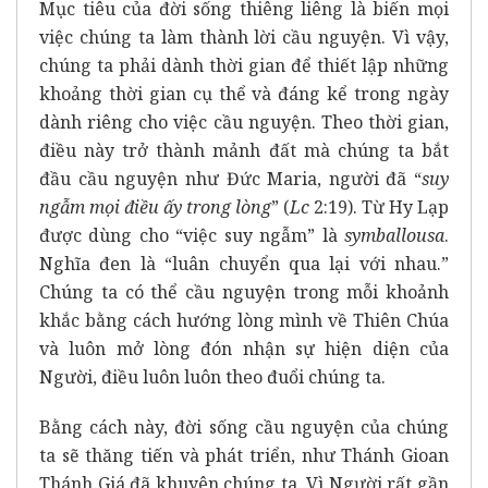
Mục tiêu của đời sống thiêng liêng là biến mọi
việc chúng ta làm thành lời cầu nguyện. Vì vậy,
chúng ta phải dành thời gian để thiết lập những
khoảng thời gian cụ thể và đáng kể trong ngày
dành riêng cho việc cầu nguyện. Theo thời gian,
điều này trở thành mảnh đất mà chúng ta bắt
đầu cầu nguyện như Đức Maria, người đã “
suy
ngẫm mọi điều ấy trong lòng
” (
Lc
2:19). Từ Hy Lạp
được dùng cho “việc suy ngẫm” là
symballousa
.
Nghĩa đen là “luân chuyển qua lại với nhau.”
Chúng ta có thể cầu nguyện trong mỗi khoảnh
khắc bằng cách hướng lòng mình về Thiên Chúa
và luôn mở lòng đón nhận sự hiện diện của
Người, điều luôn luôn theo đuổi chúng ta.
Bằng cách này, đời sống cầu nguyện của chúng
ta sẽ thăng tiến và phát triển, như Thánh Gioan
Thánh Giá đã khuyên chúng ta. Vì Người rất gần