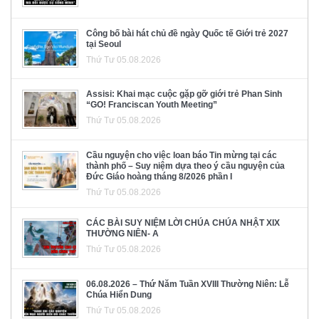
Công bố bài hát chủ đề ngày Quốc tế Giới trẻ 2027
tại Seoul
Thứ Tư 05.08.2026
Assisi: Khai mạc cuộc gặp gỡ giới trẻ Phan Sinh
“GO! Franciscan Youth Meeting”
Thứ Tư 05.08.2026
Cầu nguyện cho việc loan báo Tin mừng tại các
thành phố – Suy niệm dựa theo ý cầu nguyện của
Đức Giáo hoàng tháng 8/2026 phần I
Thứ Tư 05.08.2026
CÁC BÀI SUY NIỆM LỜI CHÚA CHÚA NHẬT XIX
THƯỜNG NIÊN- A
Thứ Tư 05.08.2026
06.08.2026 – Thứ Năm Tuần XVIII Thường Niên: Lễ
Chúa Hiển Dung
Thứ Tư 05.08.2026