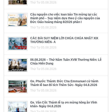
Thứ Tư 05.08.2026
Cầu nguyện cho việc loan báo Tin mừng tại các
thành phố – Suy niệm dựa theo ý cầu nguyện của
Đức Giáo hoàng tháng 8/2026 phần I
Thứ Tư 05.08.2026
CÁC BÀI SUY NIỆM LỜI CHÚA CHÚA NHẬT XIX
THƯỜNG NIÊN- A
Thứ Tư 05.08.2026
06.08.2026 – Thứ Năm Tuần XVIII Thường Niên: Lễ
Chúa Hiển Dung
Thứ Tư 05.08.2026
Gx. Phước Thành: Đức Cha Emmanuel cử hành
Thánh lễ ban Bí tích Thêm Sức- Ngày 04.8.2026
Thứ Tư 05.08.2026
Gx. Văn Côi: Thánh lễ tạ ơn mừng hồng ân Vĩnh
khấn- Ngày 04.8.2026
Thứ Tư 05.08.2026