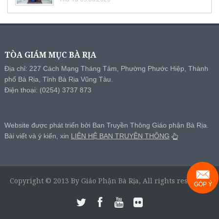
TÒA GIÁM MỤC BÀ RỊA
Địa chỉ: 227 Cách Mạng Tháng Tám, Phường Phước Hiệp, Thành
phố Bà Rịa, Tỉnh Bà Rịa Vũng Tàu.
Điện thoại: (0254) 3737 873
Website được phát triển bởi Ban Truyền Thông Giáo phận Bà Rịa.
Bài viết và ý kiến, xin
LIÊN HỆ BAN TRUYỀN THÔNG
Copyright © 2013 By Giáo Phận Bà Rịa, All rights reserved.
GÓP Ý