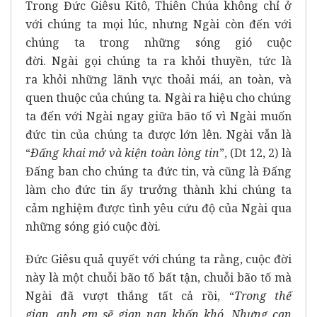
Trong Đức Giêsu Kitô, Thiên Chúa không chỉ ở
với chúng ta mọi lúc, nhưng Ngài còn đến với
chúng ta trong những sóng gió cuộc
đời. Ngài gọi chúng ta ra khỏi thuyền, tức là
ra khỏi những lãnh vực thoải mái, an toàn, và
quen thuộc của chúng ta. Ngài ra hiệu cho chúng
ta đến với Ngài ngay giữa bão tố vì Ngài muốn
đức tin của chúng ta được lớn lên. Ngài vẫn là
“
Ðấng khai mở và kiện toàn lòng tin
”, (Dt 12, 2) là
Đấng ban cho chúng ta đức tin, và cũng là Đấng
làm cho đức tin ấy trưởng thành khi chúng ta
cảm nghiệm được tình yêu cứu độ của Ngài qua
những sóng gió cuộc đời.
Đức Giêsu quả quyết với chúng ta rằng, cuộc đời
này là một chuỗi bão tố bất tận, chuỗi bão tố mà
Ngài đã vượt thắng tất cả rồi, “
Trong thế
gian,
anh em sẽ gian nan khốn khó.
Nhưng can