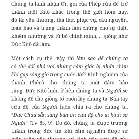
Chúng ta lãnh nhận Ơn gọi của Phép rửa để trở
thành một Kitô khác trong thế giới hôm nay,
đó là: yêu thương, tha thứ, phục vụ, cầu nguyện,
loan báo và trung thành làm chứng cho sự thật,
khiêm nhường và từ bỏ chính mình,… giống như
Đức Kitô đã làm.
Một cách cụ thể, vậy thì
làm sao
để chúng ta
có
thể đối phó với những cảm giác
bị nhấn
chìm
khi
gặp sóng
gió trong
cuộc đời
? Kinh nghiệm của
thánh Phêrô cho chúng ta một đảm bảo
rằng: Đức Kitô luôn ở bên chúng ta và Người sẽ
không để cho giông tố cuốn lấy chúng ta. Bàn tay
cứu độ của Người luôn chìa ra cho chúng ta,
“
Đức Chúa sẵn sàng ban ơn cứu độ cho ai kính sợ
Người
” (Tv 85, 9). Do đó, chúng ta được trưởng
thành trong đức tin khi cảm nghiệm được sự
hiện diện yêu thương, và tình yêu cứu độ của