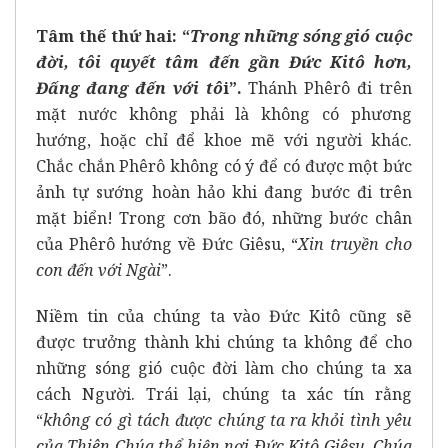
Tâm thế thứ hai: “
Trong những sóng
gió cuộc
đời, tôi quyết tâm đến gần Đức Kitô
hơn,
Đấng đang đến với tô
i”
.
Thánh Phêrô đi trên
mặt nước không phải là không có phương
hướng, hoặc chỉ để khoe mẽ với người khác.
Chắc chắn Phêrô không có ý để có được một bức
ảnh tự sướng hoàn hảo khi đang bước đi trên
mặt biển! Trong cơn bão đó, những bước chân
của Phêrô hướng về Đức Giêsu, “
Xin truyền cho
con đến với Ngài
”.
Niềm tin của chúng ta vào Đức Kitô cũng sẽ
được trưởng thành khi chúng ta không để cho
những sóng gió cuộc đời làm cho chúng ta xa
cách Người. Trái lại, chúng ta xác tín rằng
“
không có gì tách được chúng ta ra khỏi tình yêu
của Thiên Chúa thể hiện nơi Ðức Kitô Giêsu, Chúa