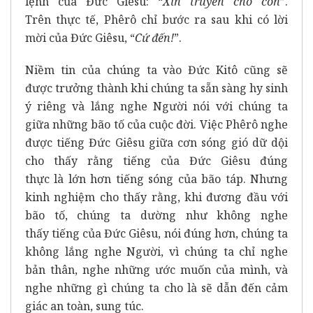
lệnh của Đức Giêsu: “
Xin truyền cho con
”.
Trên thực tế, Phêrô chỉ bước ra sau khi có lời
mời của Đức Giêsu, “
Cứ đến
!
”.
Niềm tin của chúng ta vào Đức Kitô cũng sẽ
được trưởng thành khi chúng ta sẵn sàng hy sinh
ý riêng và lắng nghe Người nói với chúng ta
giữa những bão tố của cuộc đời. Việc Phêrô nghe
được tiếng Đức Giêsu giữa cơn sóng gió dữ dội
cho thấy rằng tiếng của Đức Giêsu đúng
thực là lớn hơn tiếng sóng của bão táp. Nhưng
kinh nghiệm cho thấy rằng, khi đương đầu với
bão tố, chúng ta dường như không nghe
thấy tiếng của Đức Giêsu, nói đúng hơn, chúng ta
không lắng nghe Người, vì chúng ta chỉ nghe
bản thân, nghe những ước muốn của mình, và
nghe những gì chúng ta cho là sẽ dẫn đến cảm
giác an toàn, sung túc.