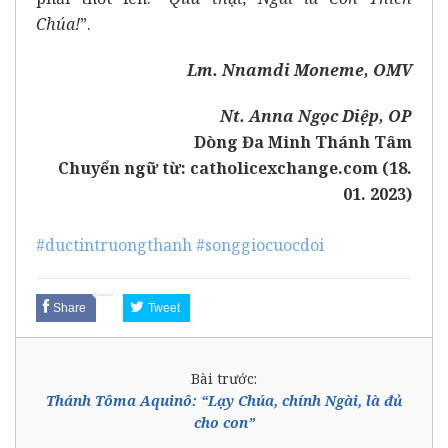
Chúa
!
”.
Lm. Nnamdi Moneme, OMV
Nt. Anna Ngọc Diệp, OP
Dòng Đa Minh Thánh Tâm
Chuyển ngữ từ:
catholicexchange.com (18.
01. 2023)
#ductintruongthanh
#songgiocuocdoi
Share
Tweet
Bài trước:
Thánh Tôma Aquinô: “Lạy Chúa, chính Ngài, là đủ
cho con”