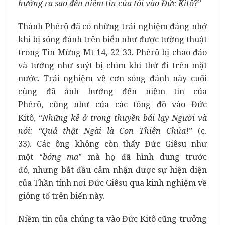
hưởng ra
sao đến niềm tin của tôi vào Đức Kitô
?”
Thánh Phêrô đã có những trải nghiệm đáng nhớ
khi bị sóng đánh trên biển như được tường thuật
trong Tin Mừng Mt 14, 22-33. Phêrô bị chao đảo
và tưởng như suýt bị chìm khi thử đi trên mặt
nước. Trải nghiệm về cơn sóng đánh này cuối
cùng đã ảnh hưởng đến niềm tin của
Phêrô, cũng như của các tông đồ vào Đức
Kitô, “
Những kẻ ở trong thuyền bái lạy Người và
nói: “Quả thật Ngài là Con Thiên Chúa
!” (c.
33). Các ông không còn thấy Đức Giêsu như
một “
bóng ma
” mà họ đã hình dung trước
đó, nhưng bắt đầu cảm nhận được sự hiện diện
của Thần tính nơi Đức Giêsu qua kinh nghiệm về
giông tố trên biển này.
Niềm tin của chúng ta vào Đức Kitô cũng trưởng