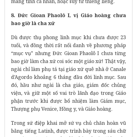
mang tính cá nhân, hoặc suy tư thiêng liêng.
8. Đức Gioan Phaolô I, vị Giáo hoàng chưa
bao giờ là cha xứ
Dù được thụ phong linh mục khi chưa được 23
tuổi, và đồng thời rất nổi danh về phương pháp
“mục vụ” nhưng Đức Gioan Phaolô I chưa từng
bao giờ làm cha xứ coi sóc một giáo xứ! Thật vậy,
ngài chỉ làm phụ tá tại giáo xứ quê nhà ở Canale
d’Agordo khoảng 6 tháng đầu đời linh mục. Sau
đó, hầu như ngài là cha giáo, giám đốc chủng
viện, và giữ một số vai trò lãnh đạo trong Giáo
phận trước khi được bổ nhiệm làm Giám mục,
Thượng phụ Venice, Hồng y, và Giáo hoàng.
Trong sứ điệp khai mở sứ vụ chủ chăn hoàn vũ
bằng tiếng Latinh, được trình bày trong sáu chữ