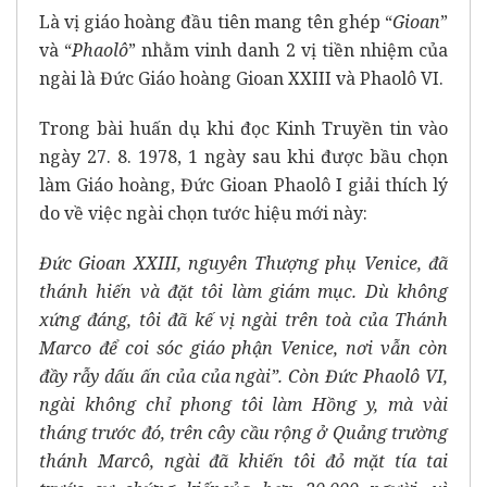
Là vị giáo hoàng đầu tiên mang tên ghép “
Gioan
”
và “
Phaolô
” nhằm vinh danh 2 vị tiền nhiệm của
ngài là Đức Giáo hoàng Gioan XXIII và Phaolô VI.
Trong bài huấn dụ khi đọc Kinh Truyền tin vào
ngày 27. 8. 1978, 1 ngày sau khi được bầu chọn
làm Giáo hoàng, Đức Gioan Phaolô I giải thích lý
do về việc ngài chọn tước hiệu mới này:
Đức Gioan XXIII, nguyên Thượng phụ Venice, đã
thánh hiến và đặt tôi làm giám mục. Dù không
xứng đáng, tôi đã kế vị ngài trên toà của Thánh
Marco để coi sóc giáo phận Venice, nơi vẫn còn
đầy rẫy dấu ấn của của ngài”. Còn Đức Phaolô VI,
ngài không chỉ phong tôi làm Hồng y, mà vài
tháng trước đó, trên cây cầu rộng ở Quảng trường
thánh Marcô, ngài đã khiến tôi đỏ mặt tía tai