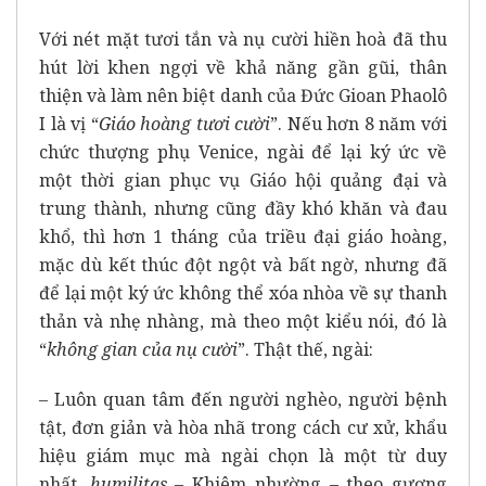
Với nét mặt tươi tắn và nụ cười hiền hoà đã thu
hút lời khen ngợi về khả năng gần gũi, thân
thiện và làm nên biệt danh của Đức Gioan Phaolô
I là vị “
Giáo hoàng tươi cười
”. Nếu hơn 8 năm với
chức thượng phụ Venice, ngài để lại ký ức về
một thời gian phục vụ Giáo hội quảng đại và
trung thành, nhưng cũng đầy khó khăn và đau
khổ, thì hơn 1 tháng của triều đại giáo hoàng,
mặc dù kết thúc đột ngột và bất ngờ, nhưng đã
để lại một ký ức không thể xóa nhòa về sự thanh
thản và nhẹ nhàng, mà theo một kiểu nói, đó là
“
không gian của nụ cười
”. Thật thế, ngài:
– Luôn quan tâm đến người nghèo, người bệnh
tật, đơn giản và hòa nhã trong cách cư xử, khẩu
hiệu giám mục mà ngài chọn là một từ duy
nhất,
humilitas
– Khiêm nhường – theo gương