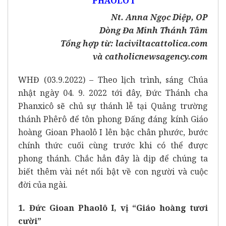
PHAOLÔ I
Nt. Anna Ngọc Diệp, OP
Dòng Đa Minh Thánh Tâm
Tổng hợp từ:
laciviltacattolica.com
và
catholicnewsagency.com
WHĐ (03.9.2022)
–
Theo lịch trình, sáng Chúa
nhật ngày 04. 9. 2022 tới đây, Đức Thánh cha
Phanxicô sẽ chủ sự thánh lễ tại Quảng trường
thánh Phêrô để tôn phong Đấng đáng kính Giáo
hoàng Gioan Phaolô I lên bậc chân phước, bước
chính thức cuối cùng trước khi có thể được
phong thánh. Chắc hẳn đây là dịp để chúng ta
biết thêm vài nét nổi bật về con người và cuộc
đời của ngài.
1. Đức Gioan Phaolô I, vị “Giáo hoàng tươi
cười”