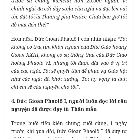
trước sự chứng kiến​​của hơn 20.000 người, vì
chính ngài đã cởi dây stola của ngài và đặt lên vai
tôi, đặt tôi là Thượng phụ Venice. Chưa bao giờ tôi
đỏ mặt đến thế!”
Hơn nữa, Đức Gioan Phaolô I còn nhìn nhận:
“Tôi
không có trái tim khôn ngoan của Đức Giáo hoàng
Gioan XXIII, không có sự thông thái của Đức Giáo
hoàng Phaolô VI, nhưng tôi được đặt vào ở vị trí
của các ngài. Tôi sẽ quyết tâm để phục vụ Giáo hội
như các ngài đã khởi xướng. Tôi hy vọng là anh
chị em sẽ cầu nguyện cho tôi
”.
4. Đức Gioan Phaolô I, người luôn đọc lời cầu
nguyện đã được dạy từ Thân mẫu
Trong buổi tiếp kiến ​​chung cuối cùng, 1 ngày
trước khi qua đời, Đức Gioan Phaolô I đã suy tư