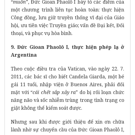
“
muốn
”, Đức Gioan Phaolô I bày tỏ các điểm của
một chương trình liên tục hoàn toàn: thực hiện
Công đồng, lưu giữ truyền thống vĩ đại của Giáo
hội, ưu tiên việc Truyền giáo; vấn đề Đại kết, Đối
thoại, và phục vụ hòa bình.
9. Đức Gioan Phaolô I, thực hiện phép lạ ở
Argentina
Theo cuộc điều tra của Vatican, vào ngày 22. 7.
2011, các bác sĩ cho biết Candela Giarda, một bé
gái 11 tuổi, nhập viện ở Buenos Aires, phải đối
mặt với “
cái chết sắp xảy ra
” do bị rối loạn chức
năng não và sốc nhiễm trùng trong tình trạng co
giật không thể kiểm soát được.
Nhưng sau khi được giới thiệu để xin ơn chữa
lành nhờ sự chuyển cầu của Đức Gioan Phaolô I,