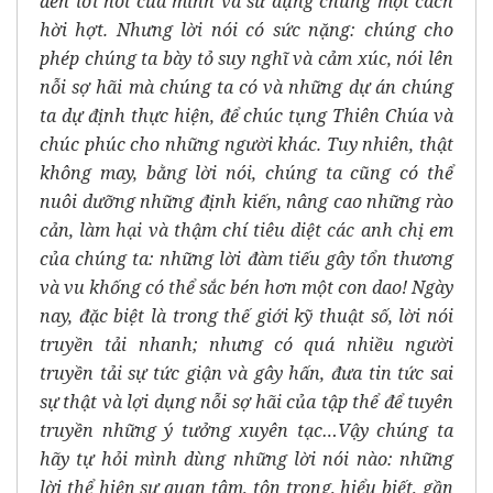
đến lời nói của mình và sử dụng chúng một cách
hời hợt. Nhưng lời nói có sức nặng: chúng cho
phép chúng ta bày tỏ suy nghĩ và cảm xúc, nói lên
nỗi sợ hãi mà chúng ta có và những dự án chúng
ta dự định thực hiện, để chúc tụng Thiên Chúa và
chúc phúc cho những người khác. Tuy nhiên, thật
không may, bằng lời nói, chúng ta cũng có thể
nuôi dưỡng những định kiến, nâng cao những rào
cản, làm hại và thậm chí tiêu diệt các anh chị em
của chúng ta: những lời đàm tiếu gây tổn thương
và vu khống có thể sắc bén hơn một con dao! Ngày
nay, đặc biệt là trong thế giới kỹ thuật số, lời nói
truyền tải nhanh; nhưng có quá nhiều người
truyền tải sự tức giận và gây hấn, đưa tin tức sai
sự thật và lợi dụng nỗi sợ hãi của tập thể để tuyên
truyền những ý tưởng xuyên tạc…Vậy chúng ta
hãy tự hỏi mình dùng những lời nói nào: những
lời thể hiện sự quan tâm, tôn trọng, hiểu biết, gần