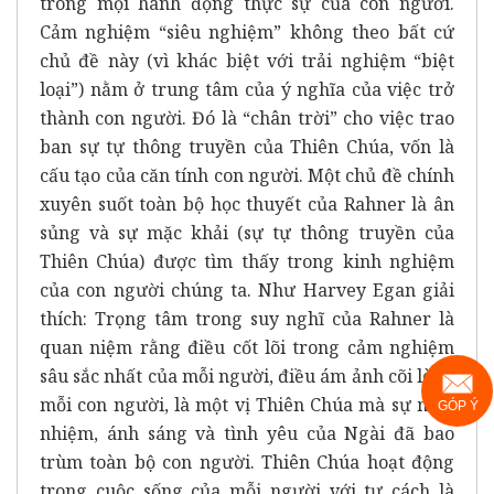
trong mọi hành động thực sự của con người.
Cảm nghiệm “siêu nghiệm” không theo bất cứ
chủ đề này (vì khác biệt với trải nghiệm “biệt
loại”) nằm ở trung tâm của ý nghĩa của việc trở
thành con người. Đó là “chân trời” cho việc trao
ban sự tự thông truyền của Thiên Chúa, vốn là
cấu tạo của căn tính con người. Một chủ đề chính
xuyên suốt toàn bộ học thuyết của Rahner là ân
sủng và sự mặc khải (sự tự thông truyền của
Thiên Chúa) được tìm thấy trong kinh nghiệm
của con người chúng ta. Như Harvey Egan giải
thích: Trọng tâm trong suy nghĩ của Rahner là
quan niệm rằng điều cốt lõi trong cảm nghiệm
sâu sắc nhất của mỗi người, điều ám ảnh cõi lòng
mỗi con người, là một vị Thiên Chúa mà sự mầu
GÓP Ý
nhiệm, ánh sáng và tình yêu của Ngài đã bao
trùm toàn bộ con người. Thiên Chúa hoạt động
trong cuộc sống của mỗi người với tư cách là