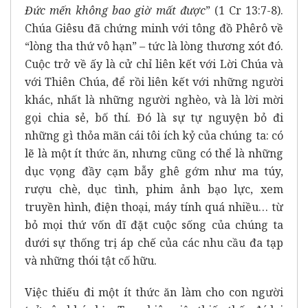
Đức mến không bao giờ mất được
” (1 Cr 13:7-8).
Chúa Giêsu đã chứng minh với tông đồ Phêrô về
“lòng tha thứ vô hạn” – tức là lòng thương xót đó.
Cuộc trở về ấy là cử chỉ liên kết với Lời Chúa và
với Thiên Chúa, để rồi liên kết với những người
khác, nhất là những người nghèo, và là lời mời
gọi chia sẻ, bố thí. Đó là sự tự nguyện bỏ đi
những gì thỏa mãn cái tôi ích kỷ của chúng ta: có
lẽ là một ít thức ăn, nhưng cũng có thể là những
dục vọng đầy cạm bẫy ghê gớm như ma túy,
rượu chè, dục tình, phim ảnh bạo lực, xem
truyền hình, điện thoại, máy tính quá nhiều… từ
bỏ mọi thứ vốn dĩ đặt cuộc sống của chúng ta
dưới sự thống trị áp chế của các nhu cầu đa tạp
và những thói tật cố hữu.
Việc thiếu đi một ít thức ăn làm cho con người