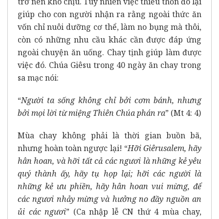
trở nên khó chịu. Tuy nhiên việc thiếu thốn đó lại
giúp cho con người nhận ra rằng ngoài thức ăn
vốn chỉ nuôi dưỡng cơ thể, làm no bụng mà thôi,
còn có những nhu cầu khác cần được đáp ứng
ngoài chuyện ăn uống. Chay tịnh giúp làm được
việc đó. Chúa Giêsu trong 40 ngày ăn chay trong
sa mạc nói:
“
Người ta sống không chỉ bởi cơm bánh, nhưng
bởi mọi lời từ miệng Thiên Chúa phán ra
” (Mt 4: 4)
Mùa chay không phải là thời gian buồn bã,
nhưng hoàn toàn ngược lại! “
Hỡi Giêrusalem, hãy
hân hoan, và hỡi tất cả các ngươi là những kẻ yêu
quý thành ấy, hãy tụ họp lại; hỡi các người là
những kẻ ưu phiền, hãy hân hoan vui mừng, để
các ngươi nhảy mừng và hưởng no đầy nguồn an
ủi các ngươi
” (Ca nhập lễ CN thứ 4 mùa chay,