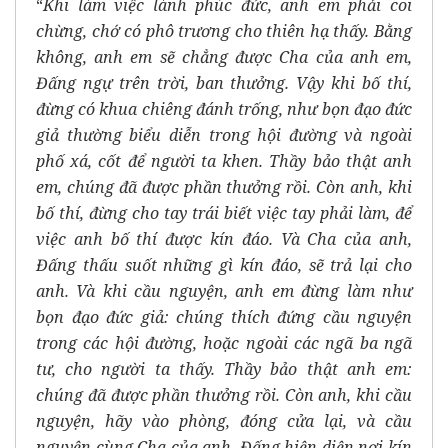
“
Khi làm việc lành phúc đức, anh em phải coi
chừng, chớ có phô trương cho thiên hạ thấy. Bằng
không, anh em sẽ chẳng được Cha của anh em,
Đấng ngự trên trời, ban thưởng. Vậy khi bố thí,
đừng có khua chiêng đánh trống, như bọn đạo đức
giả thường biểu diễn trong hội đường và ngoài
phố xá, cốt để người ta khen. Thầy bảo thật anh
em, chúng đã được phần thưởng rồi. Còn anh, khi
bố thí, đừng cho tay trái biết việc tay phải làm, để
việc anh bố thí được kín đáo. Và Cha của anh,
Đấng thấu suốt những gì kín đáo, sẽ trả lại cho
anh. Và khi cầu nguyện, anh em đừng làm như
bọn đạo đức giả: chúng thích đứng cầu nguyện
trong các hội đường, hoặc ngoài các ngã ba ngã
tư, cho người ta thấy. Thầy bảo thật anh em:
chúng đã được phần thưởng rồi. Còn anh, khi cầu
nguyện, hãy vào phòng, đóng cửa lại, và cầu
nguyện cùng Cha của anh, Đấng hiện diện nơi kín