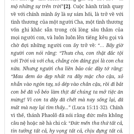
mộ những sự trên trời
”
[2]
. Cuộc hành trình quay
về với chính mình ấy là sự sám hối, là trở về với
tình thương của một người Cha, một tình thương
vốn ghi khắc sẵn trong cõi lòng sâu thẳm của
mọi người con, và luôn luôn lên tiếng kêu gọi và
chờ đợi những người con ấy trở về: “…
Bấy giờ
người con nói rằng: “Thưa cha, con thật đắc tội
với Trời và với cha, chẳng còn đáng gọi là con cha
nữa. Nhưng người cha liền bảo các đầy tớ rằng:
“Mau đem áo đẹp nhất ra đây mặc cho cậu, xỏ
nhẫn vào ngón tay, xỏ dép vào chân cậu, rồi đi bắt
con bê đã vỗ béo làm thịt để chúng ta mở tiệc ăn
mừng! Vì con ta đây đã chết mà nay sống lại, đã
mất mà nay lại tìm thấy…
” (Luca 15:11-32). Chính
vì thế, thánh Phaolô đã nói rằng đức mến không
câu nệ hoặc nề hà chi cả: “
Đức mến tha thứ tất cả,
tin tưởng tất cả, hy vọng tất cả, chịu đựng tất cả.