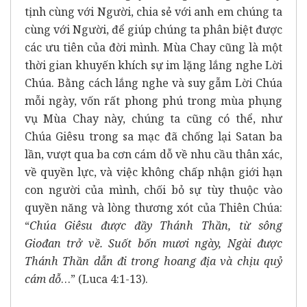
tịnh cùng với Người, chia sẻ với anh em chúng ta
cùng với Người, để giúp chúng ta phân biệt được
các ưu tiên của đời mình. Mùa Chay cũng là một
thời gian khuyến khích sự im lặng lắng nghe Lời
Chúa. Bằng cách lắng nghe và suy gẫm Lời Chúa
mỗi ngày, vốn rất phong phú trong mùa phụng
vụ Mùa Chay này, chúng ta cũng có thể, như
Chúa Giêsu trong sa mạc đã chống lại Satan ba
lần, vượt qua ba cơn cám dỗ về nhu cầu thân xác,
về quyền lực, và việc không chấp nhận giới hạn
con người của mình, chối bỏ sự tùy thuộc vào
quyền năng và lòng thương xót của Thiên Chúa:
“
Chúa Giêsu được đầy Thánh Thần, từ sông
Giođan trở về. Suốt bốn mươi ngày, Ngài được
Thánh Thần dẫn đi trong hoang địa và chịu quỷ
cám dỗ
…” (Luca 4:1-13).