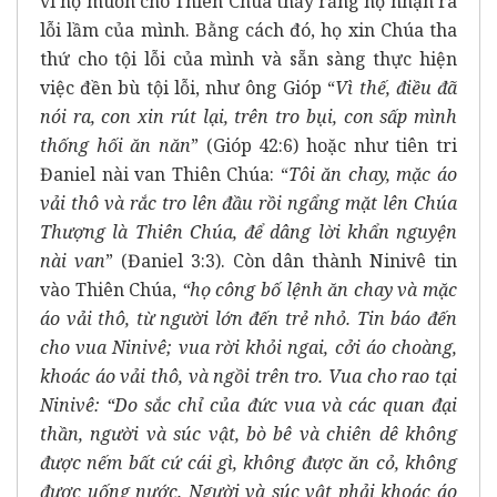
vì họ muốn cho Thiên Chúa thấy rằng họ nhận ra
lỗi lầm của mình. Bằng cách đó, họ xin Chúa tha
thứ cho tội lỗi của mình và sẵn sàng thực hiện
việc đền bù tội lỗi, như ông Gióp “
Vì thế, điều đã
nói ra, con xin rút lại, trên tro bụi, con sấp mình
thống hối ăn năn
” (Gióp 42:6) hoặc như tiên tri
Đaniel nài van Thiên Chúa: “
Tôi ăn chay, mặc áo
vải thô và rắc tro lên đầu rồi ngẩng mặt lên Chúa
Thượng là Thiên Chúa, để dâng lời khẩn nguyện
nài van
” (Đaniel 3:3). Còn dân thành Ninivê tin
vào Thiên Chúa,
“họ công bố lệnh ăn chay và mặc
áo vải thô, từ người lớn đến trẻ nhỏ. Tin báo đến
cho vua Ninivê; vua rời khỏi ngai, cởi áo choàng,
khoác áo vải thô, và ngồi trên tro. Vua cho rao tại
Ninivê: “Do sắc chỉ của đức vua và các quan đại
thần, người và súc vật, bò bê và chiên dê không
được nếm bất cứ cái gì, không được ăn cỏ, không
được uống nước. Người và súc vật phải khoác áo