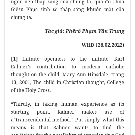
ngọn nến thắp sáng của chúng ta, qua đó Chúa
Giêsu Phục sinh sẽ thắp sáng khuôn mặt của
chúng ta.
Tác giả: Phêrô Phạm Văn Trung
WHĐ (28.02.2022)
[1]
Infinite openness to the infinite: Karl
Rahner’s contribution to modern catholic
thought on the child, Mary Ann Hinsdale, trang
13, 2001, The child in Christian thought, College
of the Holy Cross.
“Thirdly, in taking human experience as its
starting point, Rahner makes use of
a”transcendental method.” Put simply, what this
means is that Rahner wants to find the