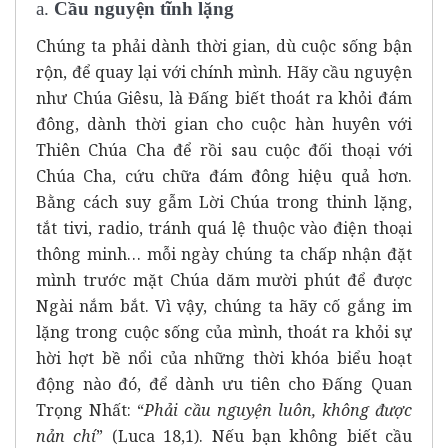
a.
Cầu nguyện tĩnh lặng
Chúng ta phải dành thời gian, dù cuộc sống bận
rộn, để quay lại với chính mình. Hãy cầu nguyện
như Chúa Giêsu, là Đấng biết thoát ra khỏi đám
đông, dành thời gian cho cuộc hàn huyên với
Thiên Chúa Cha để rồi sau cuộc đối thoại với
Chúa Cha, cứu chữa đám đông hiệu quả hơn.
Bằng cách suy gẫm Lời Chúa trong thinh lặng,
tắt tivi, radio, tránh quá lệ thuộc vào điện thoại
thông minh… mỗi ngày chúng ta chấp nhận đặt
mình trước mặt Chúa dăm mười phút để được
Ngài nắm bắt. Vì vậy, chúng ta hãy cố gắng im
lặng trong cuộc sống của mình, thoát ra khỏi sự
hời hợt bề nổi của những thời khóa biểu hoạt
động nào đó, để dành ưu tiên cho Đấng Quan
Trọng Nhất: “
Phải cầu nguyện luôn, không được
nản chí
” (Luca 18,1). Nếu bạn không biết cầu