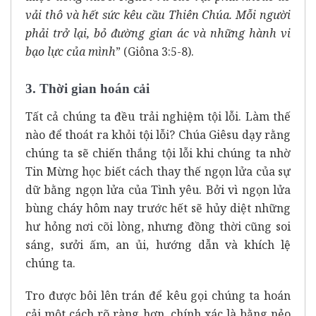
vải thô và hết sức kêu cầu Thiên Chúa. Mỗi người
phải trở lại, bỏ đường gian ác và những hành vi
bạo lực của mình
” (Giôna 3:5-8).
3. Thời gian hoán cải
Tất cả chúng ta đều trải nghiệm tội lỗi. Làm thế
nào để thoát ra khỏi tội lỗi? Chúa Giêsu dạy rằng
chúng ta sẽ chiến thắng tội lỗi khi chúng ta nhờ
Tin Mừng học biết cách thay thế ngọn lửa của sự
dữ bằng ngọn lửa của Tình yêu. Bởi vì ngọn lửa
bùng cháy hôm nay trước hết sẽ hủy diệt những
hư hỏng nơi cõi lòng, nhưng đồng thời cũng soi
sáng, sưởi ấm, an ủi, hướng dẫn và khích lệ
chúng ta.
Tro được bôi lên trán để kêu gọi chúng ta hoán
cải một cách rõ ràng hơn, chính xác là bằng nẻo