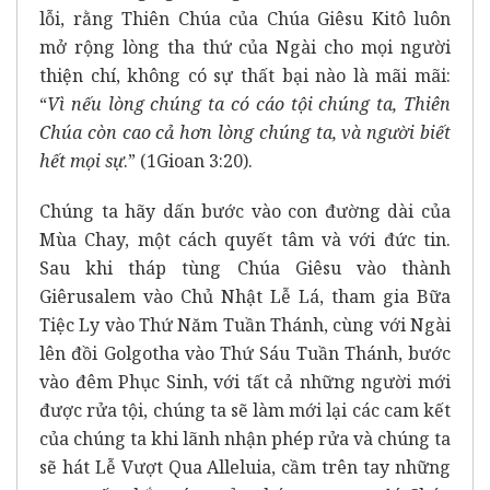
lỗi, rằng Thiên Chúa của Chúa Giêsu Kitô luôn
mở rộng lòng tha thứ của Ngài cho mọi người
thiện chí, không có sự thất bại nào là mãi mãi:
“
Vì nếu lòng chúng ta có cáo tội chúng ta, Thiên
Chúa còn cao cả hơn lòng chúng ta, và người biết
hết mọi sự
.” (1Gioan 3:20).
Chúng ta hãy dấn bước vào con đường dài của
Mùa Chay, một cách quyết tâm và với đức tin.
Sau khi tháp tùng Chúa Giêsu vào thành
Giêrusalem vào Chủ Nhật Lễ Lá, tham gia Bữa
Tiệc Ly vào Thứ Năm Tuần Thánh, cùng với Ngài
lên đồi Golgotha vào Thứ Sáu Tuần Thánh, bước
vào đêm Phục Sinh, với tất cả những người mới
được rửa tội, chúng ta sẽ làm mới lại các cam kết
của chúng ta khi lãnh nhận phép rửa và chúng ta
sẽ hát Lễ Vượt Qua Alleluia, cầm trên tay những