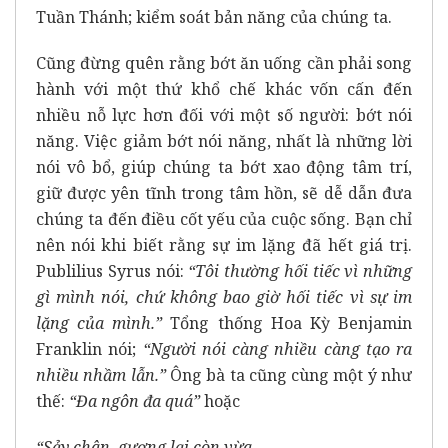
Tuần Thánh; kiểm soát bản năng của chúng ta.
Cũng đừng quên rằng bớt ăn uống cần phải song
hành với một thứ khổ chế khác vốn cấn đến
nhiều nỗ lực hơn đối với một số người: bớt nói
năng. Việc giảm bớt nói năng, nhất là những lời
nói vô bổ, giúp chúng ta bớt xao động tâm trí,
giữ được yên tĩnh trong tâm hồn, sẽ dễ dẫn đưa
chúng ta đến điều cốt yếu của cuộc sống. Bạn chỉ
nên nói khi biết rằng sự im lặng đã hết giá trị.
Publilius Syrus nói:
“Tôi thường hối tiếc vì những
gì mình nói, chứ không bao giờ hối tiếc vì sự im
lặng của mình.”
Tổng thống Hoa Kỳ Benjamin
Franklin nói;
“Người nói càng nhiều càng tạo ra
nhiều nhầm lẫn.”
Ông bà ta cũng cùng một ý như
thế:
“Đa ngôn đa quá”
hoặc
“Sảy chân, gượng lại còn vừa,