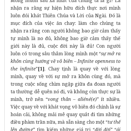
Mong muốn sâu xa nhất của chúng ta là gì? Là
nhận ra rằng sự hiện hữu đích thực nơi mình
luôn đói khát Thiên Chúa và Lời của Ngài. Đó là
mục đích của việc ăn chay: làm cho chúng ta
nhận ra rằng con người không bao giờ cảm thấy
tự mình là no đủ, không bao giờ cảm thấy thế
giới này là đủ, cuộc đời này là đủ! Con người
luôn có trong sâu thẳm lòng mình một “
sự mở ra
khôn cùng hướng về vô biên – Infinite openness to
the infinite
”
[1]
. Chay tịnh là quay về với lòng
mình, quay về với sự mở ra khôn cùng đó, mà
trong cuộc sống chìm ngập giữa đa đoan người
ta thường dễ quên nó đi, và không còn thực sự là
mình, trở nên “
vong thân – aliéné(e)
” ít nhiều.
Việc quay về với khát vọng vô biên đó chính là sự
hoán cải, không mải mê quay quắt đi tìm những
điều phàm trần nữa, mà sẵn sàng cho một “
tư thế
lên đường
” tìm kiếm những giá trị “
đời đời
” “
ái