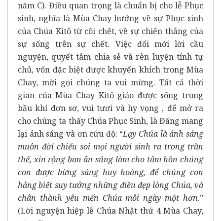
năm C). Điều quan trọng là chuẩn bị cho lễ Phục
sinh, nghĩa là Mùa Chay hướng về sự Phục sinh
của Chúa Kitô từ cõi chết, về sự chiến thắng của
sự sống trên sự chết. Việc đổi mới lời cầu
nguyện, quyết tâm chia sẻ và rèn luyện tính tự
chủ, vốn đặc biệt được khuyến khích trong Mùa
Chay, mời gọi chúng ta vui mừng. Tất cả thời
gian của Mùa Chay Kitô giáo được sống trong
bầu khí đơn sơ, vui tươi và hy vọng , để mở ra
cho chúng ta thấy Chúa Phục Sinh, là Đấng mang
lại ánh sáng và ơn cứu độ: “
Lạy Chúa là ánh sáng
muôn đời chiếu soi mọi người sinh ra trong trần
thế, xin rộng ban ân sủng làm cho tâm hồn chúng
con được bừng sáng huy hoàng, để chúng con
hằng biết suy tưởng những điều đẹp lòng Chúa, và
chân thành yêu mến Chúa mỗi ngày một hơn
.”
(Lời nguyện hiệp lễ Chúa Nhật thứ 4 Mùa Chay,