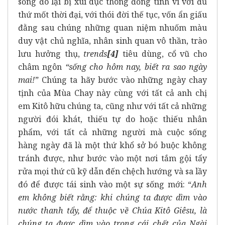
sống đó lại bị xúi dục thông đồng tinh vi với đủ
thứ mốt thời đại, với thói đời thế tục, vốn ẩn giấu
đằng sau chúng những quan niệm nhuốm màu
duy vật chủ nghĩa, nhân sinh quan vô thần, trào
lưu hưởng thụ,
trends
[4]
tiêu dùng, cổ vũ cho
châm ngôn
“sống cho hôm nay, biết ra sao ngày
mai!”
Chúng ta hãy bước vào những ngày chay
tịnh của Mùa Chay này cùng với tất cả anh chị
em Kitô hữu chúng ta, cũng như với tất cả những
người đói khát, thiếu tự do hoặc thiếu nhân
phẩm, với tất cả những người mà cuộc sống
hàng ngày đã là một thứ khổ sở bó buộc không
tránh được, như bước vào một nơi tắm gội tẩy
rửa mọi thứ cũ kỹ dẫn đến chệch hướng và sa lầy
đó để được tái sinh vào một sự sống mới: “
Anh
em không biết rằng: khi chúng ta được dìm vào
nước thanh tẩy, để thuộc về Chúa Kitô Giêsu, là
chúng ta được dìm vào trong cái chết của Ngài