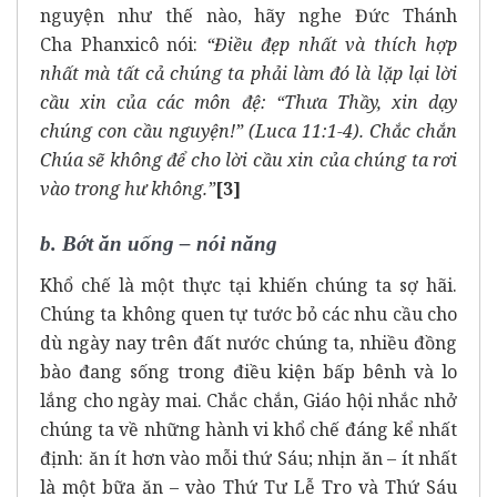
nguyện như thế nào, hãy nghe Đức Thánh
Cha Phanxicô nói:
“Điều đẹp nhất và thích hợp
nhất mà tất cả chúng ta phải làm đó là lặp lại lời
cầu xin của các môn đệ: “Thưa Thầy, xin dạy
chúng con cầu nguyện!” (Luca 11:1-4). Chắc chắn
Chúa sẽ không để cho lời cầu xin của chúng ta rơi
vào trong hư không.”
[3]
b. Bớt ăn uống – nói năng
Khổ chế là một thực tại khiến chúng ta sợ hãi.
Chúng ta không quen tự tước bỏ các nhu cầu cho
dù ngày nay trên đất nước chúng ta, nhiều đồng
bào đang sống trong điều kiện bấp bênh và lo
lắng cho ngày mai. Chắc chắn, Giáo hội nhắc nhở
chúng ta về những hành vi khổ chế đáng kể nhất
định: ăn ít hơn vào mỗi thứ Sáu; nhịn ăn – ít nhất
là một bữa ăn – vào Thứ Tư Lễ Tro và Thứ Sáu