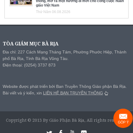
thông, mở ra một hướng đi mới cho công cuộc huấn
giáo Việt Nam
Thứ Năm 06.08.2026
TÒA GIÁM MỤC BÀ RỊA
Địa chỉ: 227 Cách Mạng Tháng Tám, Phường Phước Hiệp, Thành
phố Bà Rịa, Tỉnh Bà Rịa Vũng Tàu.
Điện thoại: (0254) 3737 873
Website được phát triển bởi Ban Truyền Thông Giáo phận Bà Rịa.
Bài viết và ý kiến, xin
LIÊN HỆ BAN TRUYỀN THÔNG
Copyright © 2013 By Giáo Phận Bà Rịa, All rights reserved.
GÓP Ý