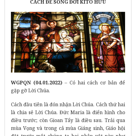
CÁCH ĐỂ SỐNG ĐỜI KITÔ HỮU
WGPQN
(04.01.2022)
– Có hai cách cơ bản để
gặp gỡ Lời Chúa.
Cách đầu tiên là đón nhận Lời Chúa. Cách thứ hai
là chia sẻ Lời Chúa. Đức Maria là điển hình cho
điều trước; còn Gioan Tẩy là điều sau. Trải qua
mùa Vọng và trong cả mùa Giáng sinh, Giáo hội
đặt trước mắt chúng ta hai nhân vật này như