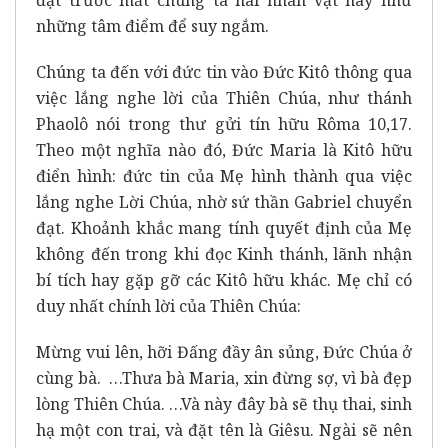
những tâm điểm để suy ngắm.
Chúng ta đến với đức tin vào Đức Kitô thông qua
việc lắng nghe lời của Thiên Chúa, như thánh
Phaolô nói trong thư gửi tín hữu Rôma 10,17.
Theo một nghĩa nào đó, Đức Maria là Kitô hữu
điển hình: đức tin của Mẹ hình thành qua việc
lắng nghe Lời Chúa, nhờ sứ thần Gabriel chuyển
đạt. Khoảnh khắc mang tính quyết định của Mẹ
không đến trong khi đọc Kinh thánh, lãnh nhận
bí tích hay gặp gỡ các Kitô hữu khác. Mẹ chỉ có
duy nhất chính lời của Thiên Chúa:
Mừng vui lên, hỡi Đấng đầy ân sủng, Đức Chúa ở
cùng bà. …Thưa bà Maria, xin đừng sợ, vì bà đẹp
lòng Thiên Chúa. …Và này đây bà sẽ thụ thai, sinh
hạ một con trai, và đặt tên là Giêsu. Ngài sẽ nên