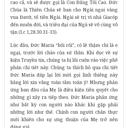
cao cả, và sẽ được gọi là Con Đấng Tối Cao. Đức
Chúa là Thiên Chúa sẽ ban cho Ngài ngai vàng
vua Đavít, tổ tiên Ngài. Ngài sẽ trị vì nhà Giacóp
đến muôn đời, và triều đại của Ngà sẽ vô cùng vô
tận (Lc 1,28.30.31-33).
Lúc đầu, Đức Maria “bối rối”, có lẽ thậm chí là e
ngại, trước lời chào của sứ thần. Khi đọc về sự
kiện Truyền tin, chúng ta bị lôi cuốn vào việc phê
phán chi tiết này. Chúng ta thích bỏ qua chi tiết
Đức Maria đáp lại lời mời gọi linh thiêng này
bằng lời xin vâng toàn tâm toàn ý! Nhưng phản
ứng ban đầu của Mẹ là điều kiện tiên quyết cho
những gì xảy ra tiếp theo. Đức Maria phản ứng
như bất kỳ con người nào khác khi gặp phải
những lời như thế. Chính con người chân thực
mới khiến cho sự ưng thuận của Mẹ trở nên
đáng giá.