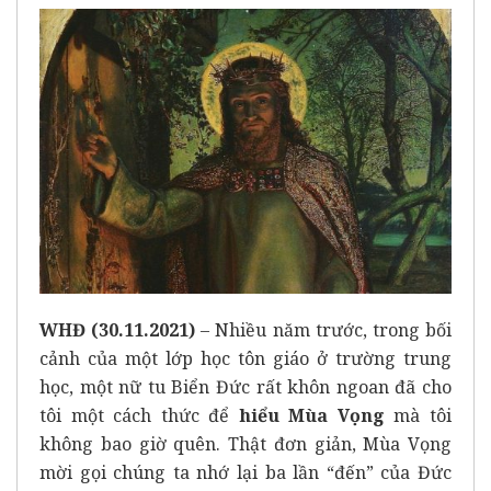
WHĐ (30.11.2021)
– Nhiều năm trước, trong bối
cảnh của một lớp học tôn giáo ở trường trung
học, một nữ tu Biển Đức rất khôn ngoan đã cho
tôi một cách thức để
hiểu Mùa Vọng
mà tôi
không bao giờ quên. Thật đơn giản, Mùa Vọng
mời gọi chúng ta nhớ lại ba lần “đến” của Đức