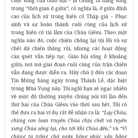
cuộc sống của Giáo hội – là chúng ta đang sống
trong “thời gian ở giữa”; có nghĩa là, ở giữa đỉnh
cao của lịch sử trong biến cố Thập giá – Phục
sinh và sự hoàn thành cuối cùng của lịch sử
trong biến cố tái lâm của Chúa Giêsu. Theo một
nghĩa nào đó, cuộc chiến chống lại tội lỗi và sự
chết đã chiến thắng rồi, nhưng các hoạt động
càn quét vẫn tiếp tục. Giáo hội sống ở khoảng
giữa, nơi mà giai đoạn cuối cùng của trận chiến
vẫn đang được diễn ra. Hãy chú ý đến các đoạn
Tin Mừng hàng ngày trong Thánh Lễ, đặc biệt
trong Mùa Vọng này. Tôi nghĩ bạn sẽ ngạc nhiên
về mức độ thường xuyên chúng nói tới lần đến
thứ hai của Chúa Giêsu vào thời sau hết. Tôi có
thể đưa ra hai ví dụ rất dễ nhận ra là:
“Lạy Chúa,
chúng con loan truyền Chúa chịu chết và tuyên
xưng Chúa sống lại, cho tới khi Chúa đến,”
và
“Vì
chúng ta trông chờ ngày hồng phúc vẫn hằng