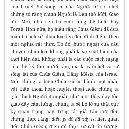
của Israel. Sự sống lại của Người từ cõi chết
chứng tỏ rằng chính Người là Đền thờ Mới, Giao
ước Mới, nhà tiên tri cuối cùng, Lề Luật hay
Torah. Hơn nữa, họ hiểu rằng Chúa Giêsu đã đưa
toàn bộ lịch sử nhân loại lên đến đỉnh điểm, theo
một nghĩa rất thực. Do đó, bước ngoặt của câu
chuyện nhân loại không phải là sự xuất hiện của
thời hiện đại, không phải là các cuộc cách mạng
của thế kỷ thứ mười tám, mà là cái chết và sự
sống lại của Chúa Giêsu, Đấng Mêsia của Israel.
Nếu chúng ta biến Chúa Giêsu thành một nhân
vật thần thoại hoặc huyền thoại hoặc chúng ta
giải thích Người đơn giản như một thầy dạy tôn
giáo đầy cảm hứng, chúng ta sẽ bỏ lỡ sự thật cực
kỳ quan trọng này. Từng tác giả Tân Ước đều
chứng ​​thực rằng:
điều gì đó đã xảy ra
liên quan
đến Chúa Giêsu, điều đó thực sự rất ấn tượng,