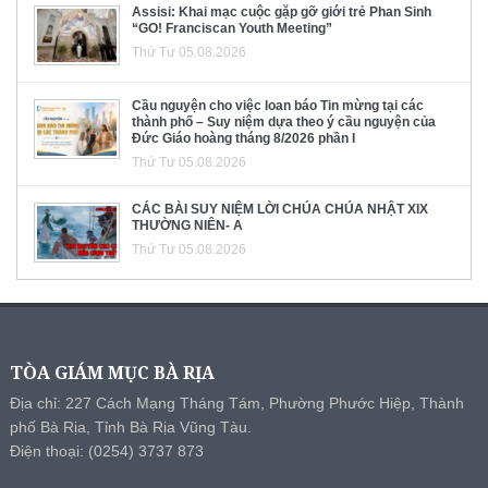
Assisi: Khai mạc cuộc gặp gỡ giới trẻ Phan Sinh
“GO! Franciscan Youth Meeting”
Thứ Tư 05.08.2026
Cầu nguyện cho việc loan báo Tin mừng tại các
thành phố – Suy niệm dựa theo ý cầu nguyện của
Đức Giáo hoàng tháng 8/2026 phần I
Thứ Tư 05.08.2026
CÁC BÀI SUY NIỆM LỜI CHÚA CHÚA NHẬT XIX
THƯỜNG NIÊN- A
Thứ Tư 05.08.2026
TÒA GIÁM MỤC BÀ RỊA
Địa chỉ: 227 Cách Mạng Tháng Tám, Phường Phước Hiệp, Thành
phố Bà Rịa, Tỉnh Bà Rịa Vũng Tàu.
Điện thoại: (0254) 3737 873