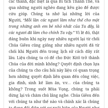
các thánh, đặc biệt là qua Bí tích Thánh Thể, và
qua những người nghèo đang kêu gào để được
cứu giúp. Chúng ta nhớ lại những lời của
Người,
“Mỗi lần các ngươi làm như thế cho một
trong những anh em bé nhỏ nhất của Ta đây, là
các ngươi đã làm cho chính Ta vậy.”
Vì lẽ đó, thật
đáng buồn khi ngày nay nhiều người lại từ chối
Chúa Giêsu cũng giống như nhiều người đã từ
chối khi Người đến trong lịch sử cách đây rất
lâu. Liệu chúng ta có để cho Đức Kitô trở thành
Chúa của đời mình không? Quyết định chọn lựa
của chúng ta cho câu hỏi này liệu có quan trọng
hơn những quyết định liên quan đến công việc,
gia đình, sinh kế làm ăn, v.v… của chúng ta
không? Trong suốt Mùa Vọng, chúng ta phải
dừng lại và chăm chú lắng nghe. Chúa Giêsu đến
với chúng ta như thế nào và chính xác là chúng
ta đang đối diện với sự xuất hiện của Người như