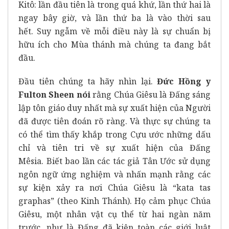
Kitô: lần đầu tiên là trong quá khứ, lần thứ hai là
ngay bây giờ, và lần thứ ba là vào thời sau
hết. Suy ngẫm về mỗi điều này là sự chuẩn bị
hữu ích cho Mùa thánh mà chúng ta đang bắt
đầu.
Đầu tiên chúng ta hãy nhìn lại.
Đức Hồng y
Fulton Sheen nói
rằng Chúa Giêsu là Đấng sáng
lập tôn giáo duy nhất mà sự xuất hiện của Người
đã được tiên đoán rõ ràng. Và thực sự chúng ta
có thể tìm thấy khắp trong Cựu ước những dấu
chỉ và tiên tri về sự xuất hiện của Đấng
Mêsia. Biết bao lần các tác giả Tân Ước sử dụng
ngôn ngữ ứng nghiệm và nhấn mạnh rằng các
sự kiện xảy ra nơi Chúa Giêsu là “kata tas
graphas” (theo Kinh Thánh). Họ cảm phục Chúa
Giêsu, một nhân vật cụ thể từ hai ngàn năm
trước, như là Đấng đã kiện toàn các giới luật