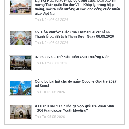
Đại hội Huấn giáo Phục vụ Công cuộc loan báo Tin
mừng Toàn quốc lần thứ VII – Khép lại trong hiệp
thông, mở ra một hướng đi mới cho công cuộc huấn
giáo Việt Nam
Thứ Năm 06.08.2026
Gx. Hòa Phước: Đức Cha Emmanuel cử hành
Thánh lễ ban Bí tích Thêm Sức- Ngày 06.08.2026
Thứ Năm 06.08.2026
07.08.2026 – Thứ Sáu Tuần XVIII Thường Niên
Thứ Năm 06.08.2026
Công bố bài hát chủ đề ngày Quốc tế Giới trẻ 2027
tại Seoul
Thứ Tư 05.08.2026
Assisi: Khai mạc cuộc gặp gỡ giới trẻ Phan Sinh
“GO! Franciscan Youth Meeting”
Thứ Tư 05.08.2026