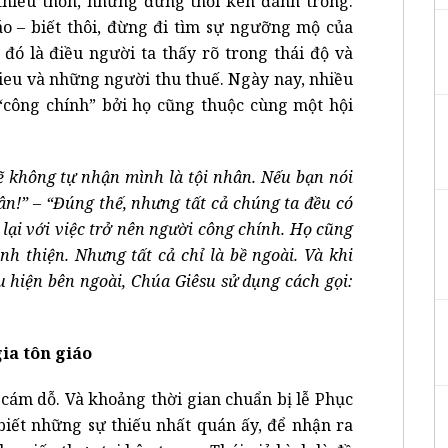
thiếu thốn, nhưng đừng thổi kèn đánh trống.
o – biết thôi, đừng đi tìm sự ngưỡng mộ của
 đó là điều người ta thấy rõ trong thái độ và
ieu và những người thu thuế. Ngày nay, nhiều
“công chính” bởi họ cũng thuộc cùng một hội
sẽ không tự nhận mình là tội nhân. Nếu bạn nói
ân!” – “Đúng thế, nhưng tất cả chúng ta đều có
 lại với việc trở nên người công chính. Họ cũng
nh thiện. Nhưng tất cả chỉ là bề ngoài. Và khi
u hiện bên ngoài, Chúa Giêsu sử dụng cách gọi:
ia tôn giáo
 cám dỗ. Và khoảng thời gian chuẩn bị lễ Phục
 biết những sự thiếu nhất quán ấy, để nhận ra