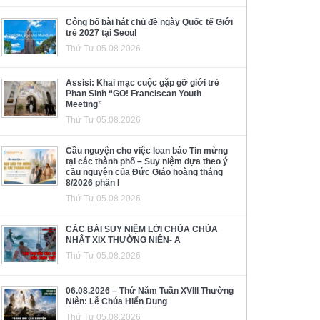
Công bố bài hát chủ đề ngày Quốc tế Giới
trẻ 2027 tại Seoul
Thứ Tư 05.08.2026
Assisi: Khai mạc cuộc gặp gỡ giới trẻ
Phan Sinh “GO! Franciscan Youth
Meeting”
Thứ Tư 05.08.2026
Cầu nguyện cho việc loan báo Tin mừng
tại các thành phố – Suy niệm dựa theo ý
cầu nguyện của Đức Giáo hoàng tháng
8/2026 phần I
Thứ Tư 05.08.2026
CÁC BÀI SUY NIỆM LỜI CHÚA CHÚA
NHẬT XIX THƯỜNG NIÊN- A
Thứ Tư 05.08.2026
06.08.2026 – Thứ Năm Tuần XVIII Thường
Niên: Lễ Chúa Hiển Dung
Thứ Tư 05.08.2026