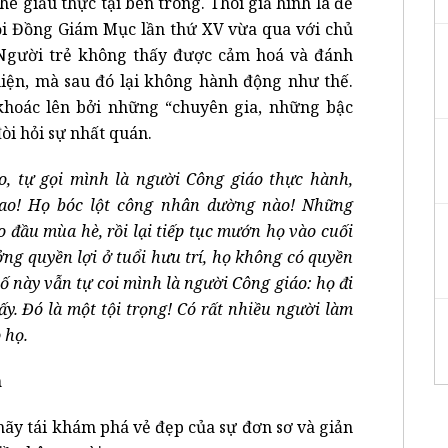
 giấu thực tại bên trong. Thói giả hình là đề
i Đồng Giám Mục lần thứ XV vừa qua với chủ
”. Người trẻ không thấy được cảm hoá và đánh
hiện, mà sau đó lại không hành động như thế.
khoác lên bởi những “chuyên gia, những bậc
đòi hỏi sự nhất quán.
o, tự gọi mình là người Công giáo thực hành,
bao! Họ bóc lột công nhân dường nào! Những
 đầu mùa hè, rồi lại tiếp tục mướn họ vào cuối
g quyền lợi ở tuổi hưu trí, họ không có quyền
số này vẫn tự coi mình là người Công giáo: họ đi
y. Đó là một tội trọng! Có rất nhiều người làm
 họ.
n
hãy tái khám phá vẻ đẹp của sự đơn sơ và giản