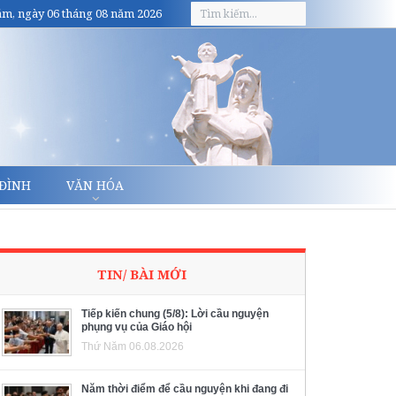
m, ngày 06 tháng 08 năm 2026
 ĐÌNH
VĂN HÓA
TIN/ BÀI MỚI
Tiếp kiến chung (5/8): Lời cầu nguyện
phụng vụ của Giáo hội
Thứ Năm 06.08.2026
Năm thời điểm để cầu nguyện khi đang đi