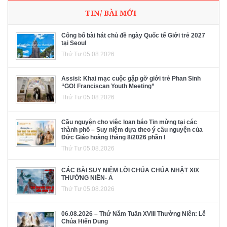
TIN/ BÀI MỚI
Công bố bài hát chủ đề ngày Quốc tế Giới trẻ 2027
tại Seoul
Thứ Tư 05.08.2026
Assisi: Khai mạc cuộc gặp gỡ giới trẻ Phan Sinh
“GO! Franciscan Youth Meeting”
Thứ Tư 05.08.2026
Cầu nguyện cho việc loan báo Tin mừng tại các
thành phố – Suy niệm dựa theo ý cầu nguyện của
Đức Giáo hoàng tháng 8/2026 phần I
Thứ Tư 05.08.2026
CÁC BÀI SUY NIỆM LỜI CHÚA CHÚA NHẬT XIX
THƯỜNG NIÊN- A
Thứ Tư 05.08.2026
06.08.2026 – Thứ Năm Tuần XVIII Thường Niên: Lễ
Chúa Hiển Dung