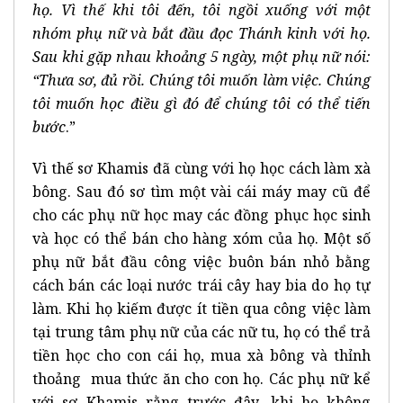
họ. Vì thế khi tôi đến, tôi ngồi xuống với một
nhóm phụ nữ và bắt đầu đọc Thánh kinh với họ.
Sau khi gặp nhau khoảng 5 ngày, một phụ nữ nói:
“Thưa sơ, đủ rồi. Chúng tôi muốn làm việc. Chúng
tôi muốn học điều gì đó để chúng tôi có thể tiến
bước
.”
Vì thế sơ Khamis đã cùng với họ học cách làm xà
bông. Sau đó sơ tìm một vài cái máy may cũ để
cho các phụ nữ học may các đồng phục học sinh
và học có thể bán cho hàng xóm của họ. Một số
phụ nữ bắt đầu công việc buôn bán nhỏ bằng
cách bán các loại nước trái cây hay bia do họ tự
làm. Khi họ kiếm được ít tiền qua công việc làm
tại trung tâm phụ nữ của các nữ tu, họ có thể trả
tiền học cho con cái họ, mua xà bông và thỉnh
thoảng mua thức ăn cho con họ. Các phụ nữ kể
với sơ Khamis rằng trước đây, khi họ không