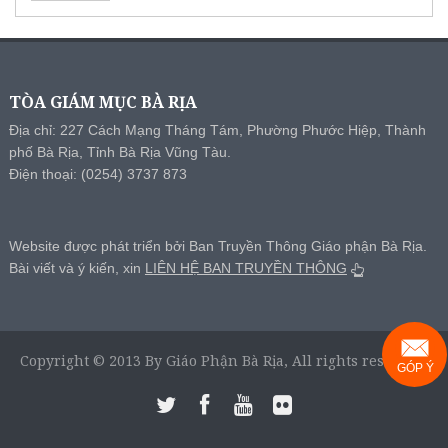
TÒA GIÁM MỤC BÀ RỊA
Địa chỉ: 227 Cách Mạng Tháng Tám, Phường Phước Hiệp, Thành
phố Bà Rịa, Tỉnh Bà Rịa Vũng Tàu.
Điện thoại: (0254) 3737 873
Website được phát triển bởi Ban Truyền Thông Giáo phận Bà Rịa.
Bài viết và ý kiến, xin
LIÊN HỆ BAN TRUYỀN THÔNG
Copyright © 2013 By Giáo Phận Bà Rịa, All rights reserved.
GÓP Ý