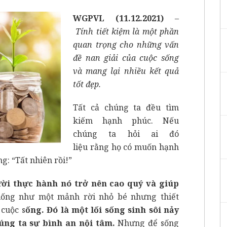
WGPV
L
(11.12.2021)
–
Tính tiết kiệm là một phần
quan trọng cho những vấn
đề nan giải của cuộc sống
và mang lại nhiều kết quả
tốt đẹp.
Tất cả chúng ta đều tìm
kiếm hạnh phúc. Nếu
chúng ta hỏi ai đó
liệu rằng họ có muốn hạnh
g: “Tất nhiên rồi!”
ời thực hành nó trở nên cao quý và giúp
iống như một mảnh rời nhỏ bé nhưng thiết
 cuộc s
ống. Đó là một lối sống sinh sôi nảy
úng ta sự bình an nội tâm.
Nhưng để sống