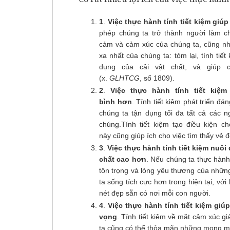
1
.
Việc thực hành tính tiết kiệm giú
phép chúng ta trở thành người làm c
cảm và cảm xúc của chúng ta, cũng n
xa nhất của chúng ta: tóm lại, tính tiế
dụng của cải vật chất, và giúp 
(x.
GLHTCG
, số 1809).
2
.
Việc thực hành tính tiết kiệ
bình hơn
. Tính tiết kiệm phát triển đ
chúng ta tận dụng tối đa tất cả các 
chúng.Tính tiết kiệm tạo điều kiện 
này cũng giúp ích cho việc tìm thấy vẻ 
3
.
Việc thực hành tính tiết kiệm nu
chất cao hơn
. Nếu chúng ta thực hành
tôn trọng và lòng yêu thương của nhữn
ta sống tích cực hơn trong hiện tại, với
nét đẹp sẵn có nơi mỗi con người.
4
.
Việc thực hành tính tiết kiệm giú
vọng
. Tính tiết kiệm về mặt cảm xúc g
ta cũng có thể thỏa mãn những mong m