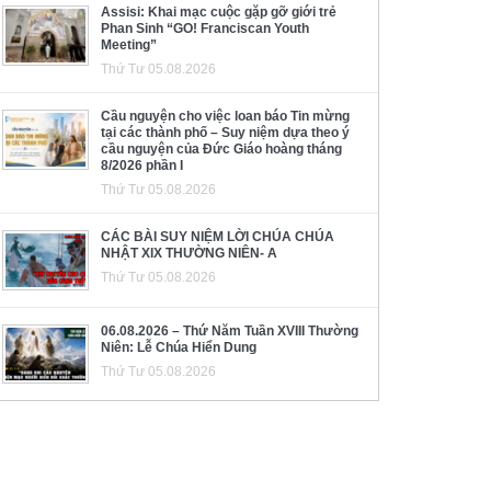
Assisi: Khai mạc cuộc gặp gỡ giới trẻ
Phan Sinh “GO! Franciscan Youth
Meeting”
Thứ Tư 05.08.2026
Cầu nguyện cho việc loan báo Tin mừng
tại các thành phố – Suy niệm dựa theo ý
cầu nguyện của Đức Giáo hoàng tháng
8/2026 phần I
Thứ Tư 05.08.2026
CÁC BÀI SUY NIỆM LỜI CHÚA CHÚA
NHẬT XIX THƯỜNG NIÊN- A
Thứ Tư 05.08.2026
06.08.2026 – Thứ Năm Tuần XVIII Thường
Niên: Lễ Chúa Hiển Dung
Thứ Tư 05.08.2026