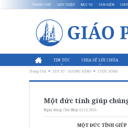
TRANG CHỦ
GIỚI THIỆU
MỤC VỤ
VĂN KIỆN
CHU
TIN TỨC
CHIA SẺ LỜI CHÚA
Trang Chủ
SUY TƯ - GƯƠNG SỐNG
CUỘC SỐNG
Một đức tính giúp chún
Ngày đăng:
Chủ Nhật 12.12.2021
MỘT ĐỨC TÍNH GIÚP