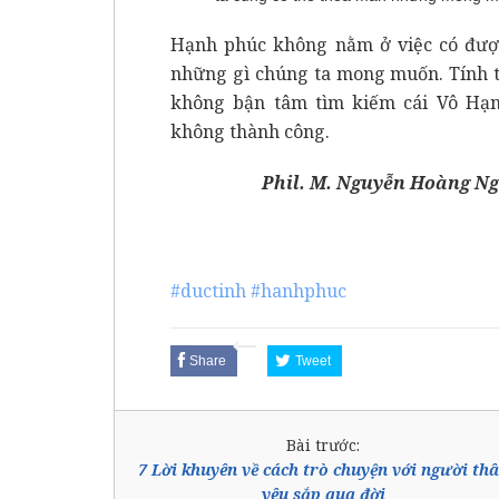
Hạnh phúc không nằm ở việc có được
những gì chúng ta mong muốn. Tính ti
không bận tâm tìm kiếm cái Vô Hạn
không thành công.
Phil. M. Nguyễn Hoàng N
#ductinh
#hanhphuc
Share
Tweet
Bài trước:
7 Lời khuyên về cách trò chuyện với người th
yêu sắp qua đời