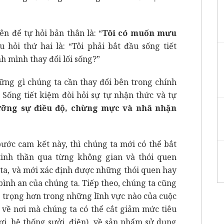
ên để tự hỏi bản thân là: “
Tôi có muốn mưu
u hỏi thứ hai là: “Tôi phải bắt đầu sống tiết
h mình thay đổi lối sống?”
ững gì chúng ta cần thay đổi bên trong chính
 Sống tiết kiệm đòi hỏi sự tự nhận thức và tự
ưỡng sự điều độ, chừng mực và nhã nhặn
ước cam kết này, thì chúng ta mới có thể bắt
tinh thần qua từng không gian và thói quen
ta, và mới xác định được những thói quen hay
bình an của chúng ta. Tiếp theo, chúng ta cũng
n trọng hơn trong những lĩnh vực nào của cuộc
h về nơi mà chúng ta có thể cắt giảm mức tiêu
ơi, hệ thống sưởi, điện), về sản phẩm sử dụng