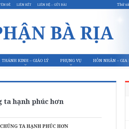
Thứ sá
YÊN ĐỀ
LIÊN KẾT
LIÊN HỆ – GỬI BÀI
THÁNH KINH – GIÁO LÝ
PHỤNG VỤ
HÔN NHÂN – GIA
g ta hạnh phúc hơn
 CHÚNG TA HẠNH PHÚC HƠN