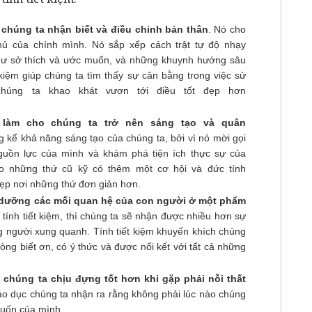
p chúng ta nhận biết và điều chỉnh bản thân
. Nó cho
hủ của chính mình. Nó sắp xếp cách trật tự độ nhạy
hư sở thích và ước muốn, và những khuynh hướng sâu
t kiệm giúp chúng ta tìm thấy sự cân bằng trong việc sử
chúng ta khao khát vươn tới điều tốt đẹp hơn
m làm cho chúng ta trở nên sáng tạo và quân
áng kể khả năng sáng tạo của chúng ta, bởi vì nó mời gọi
nguồn lực của mình và khám phá tiện ích thực sự của
cho những thứ cũ kỹ có thêm một cơ hội và đức tính
đẹp nơi những thứ đơn giản hơn.
ôi dưỡng các mối quan hệ của con người ở một phẩm
 tính tiết kiệm, thì chúng ta sẽ nhận được nhiều hơn sự
g người xung quanh. Tính tiết kiệm khuyến khích chúng
 lòng biết ơn, có ý thức và được nối kết với tất cả những
p chúng ta chịu đựng tốt hơn khi gặp phải nỗi thất
iáo dục chúng ta nhận ra rằng không phải lúc nào chúng
uốn của mình.