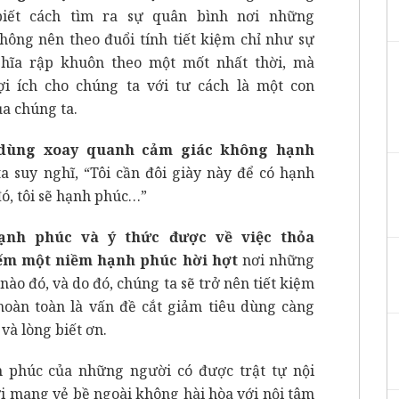
 biết cách tìm ra sự quân bình nơi những
hông nên theo đuổi tính tiết kiệm chỉ như sự
hĩa rập khuôn theo một mốt nhất thời, mà
ợi ích cho chúng ta với tư cách là một con
ủa chúng ta.
 dùng xoay quanh cảm giác không hạnh
 suy nghĩ, “Tôi cần đôi giày này để có hạnh
đó, tôi sẽ hạnh phúc…”
ạnh phúc và ý thức được về việc thỏa
iếm một niềm hạnh phúc hời hợt
nơi những
nào đó, và do đó, chúng ta sẽ trở nên tiết kiệm
hoàn toàn là vấn đề cắt giảm tiêu dùng càng
 và lòng biết ơn.
 phúc của những người có được trật tự nội
i mang vẻ bề ngoài không hài hòa với nội tâm