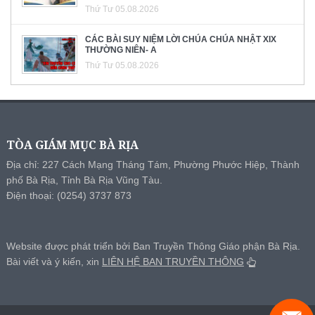
Thứ Tư 05.08.2026
CÁC BÀI SUY NIỆM LỜI CHÚA CHÚA NHẬT XIX
THƯỜNG NIÊN- A
Thứ Tư 05.08.2026
TÒA GIÁM MỤC BÀ RỊA
Địa chỉ: 227 Cách Mạng Tháng Tám, Phường Phước Hiệp, Thành
phố Bà Rịa, Tỉnh Bà Rịa Vũng Tàu.
Điện thoại: (0254) 3737 873
Website được phát triển bởi Ban Truyền Thông Giáo phận Bà Rịa.
Bài viết và ý kiến, xin
LIÊN HỆ BAN TRUYỀN THÔNG