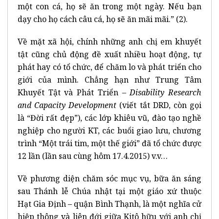
một con cá, họ sẽ ăn trong một ngày. Nếu bạn
dạy cho họ cách câu cá, họ sẽ ăn mãi mãi.” (2).
Về mặt xã hội, chính những anh chị em khuyết
tật cũng chủ động đề xuất nhiều hoạt động, tự
phát hay có tổ chức, để chăm lo và phát triển cho
giới của mình. Chẳng hạn như Trung Tâm
Khuyết Tật và Phát Triển –
Disability Research
and Capacity Development
(viết tắt DRD, còn gọi
là “Đời rất đẹp”), các lớp khiêu vũ, đào tạo nghề
nghiệp cho người KT, các buổi giao lưu, chương
trình “Một trái tim, một thế giới” đã tổ chức được
12 lần (lần sau cùng hôm 17.4.2015) v.v…
Về phương diện chăm sóc mục vụ, bữa ăn sáng
sau Thánh lễ Chúa nhật tại một giáo xứ thuộc
Hạt Gia Định – quận Bình Thạnh, là một nghĩa cử
hiệp thông và liên đới giữa Kitô hữu với anh chị