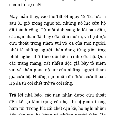
chạm tới sự chết.
May mắn thay, vào lúc 16h34 ngày 19-12, tức là
sau 81 giờ trong ngục tối, những nỗ lực cứu hộ
đã thành công. Từ một ánh sáng le lói ban đầu,
các nạn nhân đã thấy cửa hầm mở ra, và họ được
cứu thoát trong niềm vui vỡ òa của mọi người,
nhất là những người thân đang từng giờ từng
phút nghẹt thở theo dõi tiến trình cứu hộ. Qua
các trang mạng, rất nhiều độc giả bày tỏ niềm
vui và thán phục nỗ lực của những người tham
gia cứu hộ. Những nạn nhân đã được cứu thoát.
Họ đã từ cõi chết trở về cõi sống.
Trả lời nhà báo, các nạn nhân được cứu thoát
đều kể lại tâm trạng của họ khi bị giam trong
hầm tối. Trong lúc cái chết cận kề, họ nghĩ nhiều
đến cha mẹ, họ hàng và những người thân. Họ