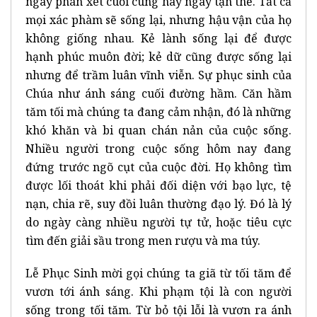
ngày phán xét cuối cùng hay ngày tận thế. Tất cả
mọi xác phàm sẽ sống lại, nhưng hậu vận của họ
không giống nhau. Kẻ lành sống lại để được
hạnh phúc muôn đời; kẻ dữ cũng được sống lại
nhưng để trầm luân vĩnh viễn. Sự phục sinh của
Chúa như ánh sáng cuối đường hầm. Căn hầm
tăm tối mà chúng ta đang cảm nhận, đó là những
khó khăn và bi quan chán nản của cuộc sống.
Nhiều người trong cuộc sống hôm nay đang
đứng trước ngõ cụt của cuộc đời. Họ không tìm
được lối thoát khi phải đối diện với bạo lực, tệ
nạn, chia rẽ, suy đồi luân thường đạo lý. Đó là lý
do ngày càng nhiều người tự tử, hoặc tiêu cực
tìm đến giải sầu trong men rượu và ma túy.
Lễ Phục Sinh mời gọi chúng ta giã từ tối tăm để
vươn tới ánh sáng. Khi phạm tội là con người
sống trong tối tăm. Từ bỏ tội lỗi là vươn ra ánh