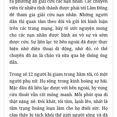
ra phương án giải cứu các nạn nhân. Các chuyên
viên từ nhiều tỉnh thành được phái tới Lâm Đồng
để tham gia giải cứu nạn nhân. Những người
dân thì quan tâm theo dõi và gửi lời bình luận
trên các trang mạng, bày tỏ ước nguyện mong
cho các nạn nhân được bình an vô sự và sớm
được cứu. Sự liên lạc từ bên ngoài đã được thực
hiện nhờ điện thoại di động, nhờ đó, có thể
chuyển đồ ăn là cháo và sữa qua hệ thống ống
dẫn.
Trong số 12 người bị giam trong hầm tối, có một
người phụ nữ. Họ sống trong kinh hoàng sợ hãi.
Mặc dầu đã liên lạc được với bên ngoài, hy vọng
cứu thoát vẫn rất mỏng manh. Mỗi phút qua đi
thật nặng nề. Đói khát, tối tăm, lạnh lẽo, nhất là
tâm trạng hoảng loạn làm cho họ đuối sức. Họ
cảm thấy bị tách khỏi thế giới người sống và đã