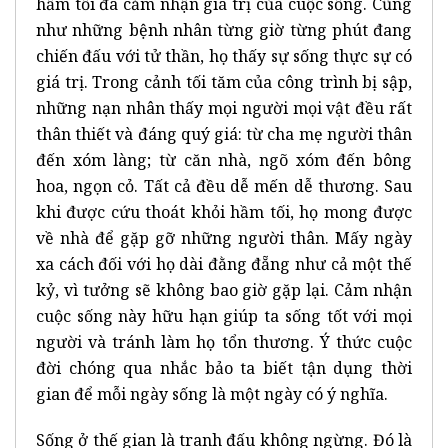
hầm tối đã cảm nhận giá trị của cuộc sống. Cũng
như những bệnh nhân từng giờ từng phút đang
chiến đấu với tử thần, họ thấy sự sống thực sự có
giá trị. Trong cảnh tối tăm của công trình bị sập,
những nạn nhân thấy mọi người mọi vật đều rất
thân thiết và đáng quý giá: từ cha mẹ người thân
đến xóm làng; từ căn nhà, ngõ xóm đến bông
hoa, ngọn cỏ. Tất cả đều dễ mến dễ thương. Sau
khi được cứu thoát khỏi hầm tối, họ mong được
về nhà để gặp gỡ những người thân. Mấy ngày
xa cách đối với họ dài đằng đẵng như cả một thế
kỷ, vì tưởng sẽ không bao giờ gặp lại. Cảm nhận
cuộc sống này hữu hạn giúp ta sống tốt với mọi
người và tránh làm họ tổn thương. Ý thức cuộc
đời chóng qua nhắc bảo ta biết tận dụng thời
gian để mỗi ngày sống là một ngày có ý nghĩa.
Sống ở thế gian là tranh đấu không ngừng. Đó là