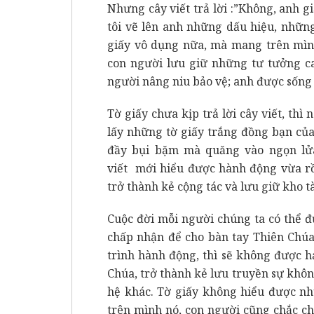
Nhưng cây viết trả lời :”Không, anh gi
tôi vẽ lên anh những dấu hiệu, nhữn
giấy vô dụng nữa, mà mang trên mình
con người lưu giữ những tư tưởng ca
người nâng niu bảo vệ; anh được sống 
Tờ giấy chưa kịp trả lời cây viết, th
lấy những tờ giấy trắng đồng bạn của
đầy bụi bặm mà quăng vào ngọn lửa
viết mới hiểu được hành động vừa rồ
trở thành kẻ cộng tác và lưu giữ kho t
Cuộc đời mỗi người chúng ta có thể đ
chấp nhận để cho bàn tay Thiên Chú
trình hành động, thì sẽ không được 
Chúa, trở thành kẻ lưu truyền sự khôn
hệ khác. Tờ giấy không hiểu được nh
trên mình nó, con người cũng chắc c