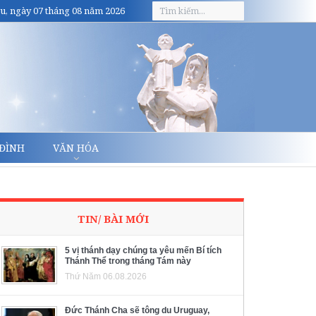
u, ngày 07 tháng 08 năm 2026
 ĐÌNH
VĂN HÓA
TIN/ BÀI MỚI
5 vị thánh dạy chúng ta yêu mến Bí tích
Thánh Thể trong tháng Tám này
Thứ Năm 06.08.2026
Đức Thánh Cha sẽ tông du Uruguay,