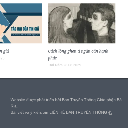
n giả
Cách lòng ghen tị ngăn cản hạnh
phúc
025
Thứ Năm 28.08.2025
,
Website được phát triển bởi Ban Truyền Thông Giáo phận Bà
Rịa.
Bài viết và ý kiến, xin
LIÊN HỆ BAN TRUYỀN THÔNG