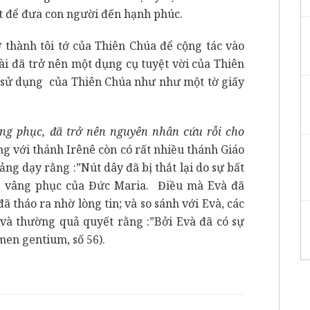
ất để đưa con người đến hạnh phúc.
 thành tôi tớ của Thiên Chúa để cộng tác vào
ài đã trở nên một dụng cụ tuyệt vời của Thiên
 sử dụng của Thiên Chúa như như một tờ giấy
ng phục, đã trở nên nguyên nhân cứu rỗi cho
ng với thánh Irênê còn có rất nhiều thánh Giáo
ng dạy rằng :”Nút dây đã bị thắt lại do sự bất
ự vâng phục của Đức Maria. Điều mà Evà đã
ã tháo ra nhờ lòng tin; và so sánh với Evà, các
 và thường quả quyết rằng :”Bởi Evà đã có sự
men gentium, số 56).