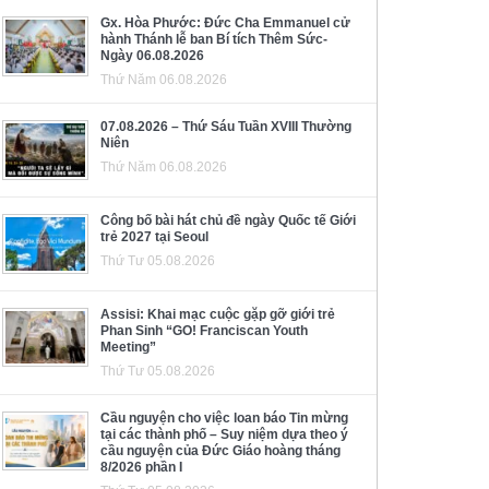
Gx. Hòa Phước: Đức Cha Emmanuel cử
hành Thánh lễ ban Bí tích Thêm Sức-
Ngày 06.08.2026
Thứ Năm 06.08.2026
07.08.2026 – Thứ Sáu Tuần XVIII Thường
Niên
Thứ Năm 06.08.2026
Công bố bài hát chủ đề ngày Quốc tế Giới
trẻ 2027 tại Seoul
Thứ Tư 05.08.2026
Assisi: Khai mạc cuộc gặp gỡ giới trẻ
Phan Sinh “GO! Franciscan Youth
Meeting”
Thứ Tư 05.08.2026
Cầu nguyện cho việc loan báo Tin mừng
tại các thành phố – Suy niệm dựa theo ý
cầu nguyện của Đức Giáo hoàng tháng
8/2026 phần I