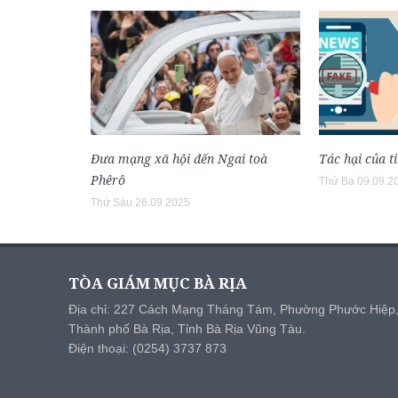
Đưa mạng xã hội đến Ngai toà
Tác hại của ti
Phêrô
Thứ Ba 09.09.2
Thứ Sáu 26.09.2025
TÒA GIÁM MỤC BÀ RỊA
Địa chỉ: 227 Cách Mạng Tháng Tám, Phường Phước Hiệp
Thành phố Bà Rịa, Tỉnh Bà Rịa Vũng Tàu.
Điện thoại: (0254) 3737 873