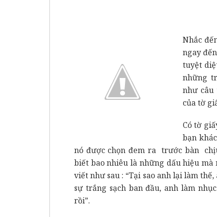
Nhắc đến
ngay đến
tuyệt diệ
những tr
như câu 
của tờ gi
Có tờ giấ
bạn khác
nó được chọn đem ra trước bàn chịu
biết bao nhiêu là những dấu hiệu mà 
viết như sau : “Tại sao anh lại làm thế
sự trắng sạch ban đầu, anh làm nhục 
rồi”.