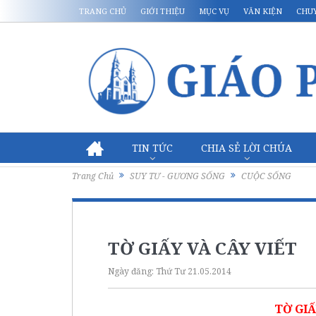
TRANG CHỦ
GIỚI THIỆU
MỤC VỤ
VĂN KIỆN
CHU
TIN TỨC
CHIA SẺ LỜI CHÚA
Trang Chủ
SUY TƯ - GƯƠNG SỐNG
CUỘC SỐNG
TỜ GIẤY VÀ CÂY VIẾT
Ngày đăng:
Thứ Tư 21.05.2014
TỜ GIẤ