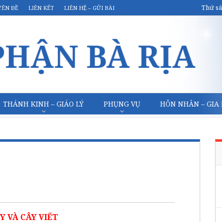
Thứ sá
YÊN ĐỀ
LIÊN KẾT
LIÊN HỆ – GỬI BÀI
THÁNH KINH – GIÁO LÝ
PHỤNG VỤ
HÔN NHÂN – GIA
Y VÀ CÂY VIẾT