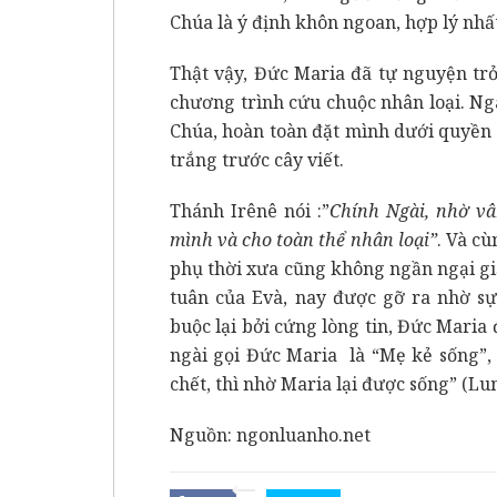
Chúa là ý định khôn ngoan, hợp lý nh
Thật vậy, Đức Maria đã tự nguyện trở
chương trình cứu chuộc nhân loại. Ng
Chúa, hoàn toàn đặt mình dưới quyền
trắng trước cây viết.
Thánh Irênê nói :”
Chính Ngài, nhờ vâ
mình và cho toàn thể nhân loại”
. Và cù
phụ thời xưa cũng không ngần ngại giả
tuân của Evà, nay được gỡ ra nhờ s
buộc lại bởi cứng lòng tin, Đức Maria đ
ngài gọi Đức Maria là “Mẹ kẻ sống”,
chết, thì nhờ Maria lại được sống” (Lu
Nguồn: ngonluanho.net