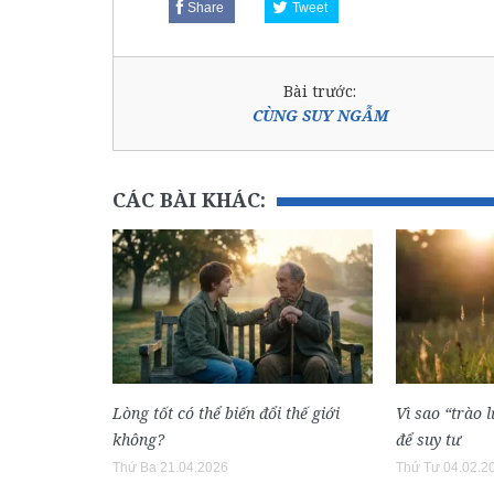
Share
Tweet
Bài trước:
CÙNG SUY NGẪM
CÁC BÀI KHÁC:
Lòng tốt có thể biến đổi thế giới
Vì sao “trào 
không?
để suy tư
Thứ Ba 21.04.2026
Thứ Tư 04.02.2