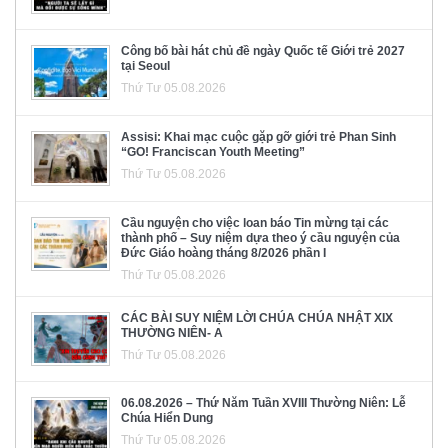
Công bố bài hát chủ đề ngày Quốc tế Giới trẻ 2027
tại Seoul
Thứ Tư 05.08.2026
Assisi: Khai mạc cuộc gặp gỡ giới trẻ Phan Sinh
“GO! Franciscan Youth Meeting”
Thứ Tư 05.08.2026
Cầu nguyện cho việc loan báo Tin mừng tại các
thành phố – Suy niệm dựa theo ý cầu nguyện của
Đức Giáo hoàng tháng 8/2026 phần I
Thứ Tư 05.08.2026
CÁC BÀI SUY NIỆM LỜI CHÚA CHÚA NHẬT XIX
THƯỜNG NIÊN- A
Thứ Tư 05.08.2026
06.08.2026 – Thứ Năm Tuần XVIII Thường Niên: Lễ
Chúa Hiển Dung
Thứ Tư 05.08.2026