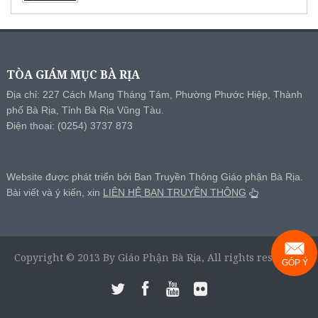
TÒA GIÁM MỤC BÀ RỊA
Địa chỉ: 227 Cách Mạng Tháng Tám, Phường Phước Hiệp, Thành
phố Bà Rịa, Tỉnh Bà Rịa Vũng Tàu.
Điện thoại: (0254) 3737 873
Website được phát triển bởi Ban Truyền Thông Giáo phận Bà Rịa.
Bài viết và ý kiến, xin
LIÊN HỆ BAN TRUYỀN THÔNG
Copyright © 2013 By Giáo Phận Bà Rịa, All rights reserved.
GÓP Ý