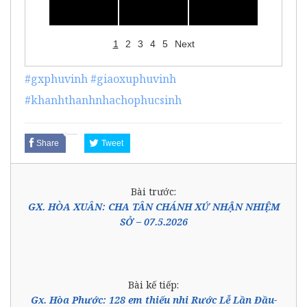
1
2
3
4
5
Next
#gxphuvinh
#giaoxuphuvinh
#khanhthanhnhachophucsinh
Share
Tweet
Bài trước:
GX. HÒA XUÂN: CHA TÂN CHÁNH XỨ NHẬN NHIỆM
SỞ – 07.5.2026
Bài kế tiếp:
Gx. Hòa Phước: 128 em thiếu nhi Rước Lễ Lần Đầu-