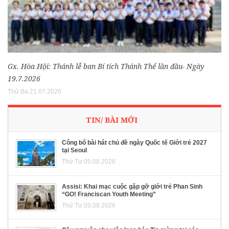
Gx. Hòa Hội: Thánh lễ ban Bí tích Thánh Thể lần đầu- Ngày
19.7.2026
Thứ Ba 21.07.2026
TIN/ BÀI MỚI
Công bố bài hát chủ đề ngày Quốc tế Giới trẻ 2027
tại Seoul
Thứ Tư 05.08.2026
Assisi: Khai mạc cuộc gặp gỡ giới trẻ Phan Sinh
“GO! Franciscan Youth Meeting”
Thứ Tư 05.08.2026