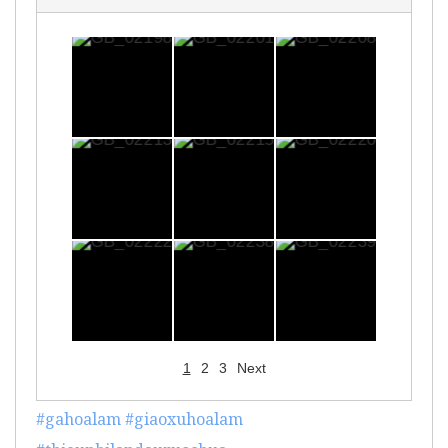
1
2
3
Next
#gahoalam
#giaoxuhoalam