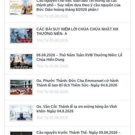
Cầu nguyện cho việc loan báo Tin mừng tại các
thành phố – Suy niệm dựa theo ý cầu nguyện của
Đức Giáo hoàng tháng 8/2026 phần I
Thứ Tư 05.08.2026
CÁC BÀI SUY NIỆM LỜI CHÚA CHÚA NHẬT XIX
THƯỜNG NIÊN- A
Thứ Tư 05.08.2026
06.08.2026 – Thứ Năm Tuần XVIII Thường Niên: Lễ
Chúa Hiển Dung
Thứ Tư 05.08.2026
Gx. Phước Thành: Đức Cha Emmanuel cử hành
Thánh lễ ban Bí tích Thêm Sức- Ngày 04.8.2026
Thứ Tư 05.08.2026
Gx. Văn Côi: Thánh lễ tạ ơn mừng hồng ân Vĩnh
khấn- Ngày 04.8.2026
Thứ Tư 05.08.2026
Cầu nguyện trước Thánh Thể- Ngày 09.08.2026 –