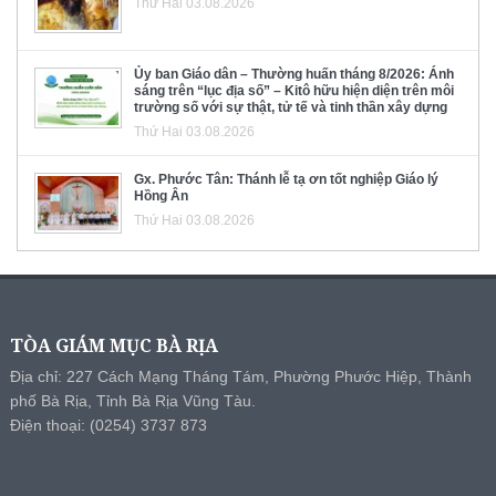
Thứ Hai 03.08.2026
Ủy ban Giáo dân – Thường huấn tháng 8/2026: Ánh
sáng trên “lục địa số” – Kitô hữu hiện diện trên môi
trường số với sự thật, tử tế và tinh thần xây dựng
Thứ Hai 03.08.2026
Gx. Phước Tân: Thánh lễ tạ ơn tốt nghiệp Giáo lý
Hồng Ân
Thứ Hai 03.08.2026
TÒA GIÁM MỤC BÀ RỊA
Địa chỉ: 227 Cách Mạng Tháng Tám, Phường Phước Hiệp, Thành
phố Bà Rịa, Tỉnh Bà Rịa Vũng Tàu.
Điện thoại: (0254) 3737 873