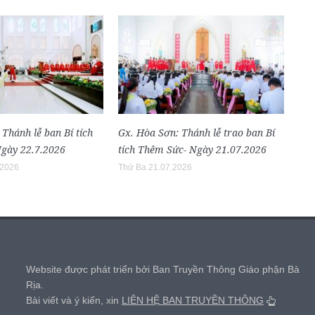
 Thánh lễ ban Bí tích
Gx. Hòa Sơn: Thánh lễ trao ban Bí
gày 22.7.2026
tích Thêm Sức- Ngày 21.07.2026
.2026
Thứ Ba 21.07.2026
,
Website được phát triển bởi Ban Truyền Thông Giáo phận Bà
Rịa.
Bài viết và ý kiến, xin
LIÊN HỆ BAN TRUYỀN THÔNG