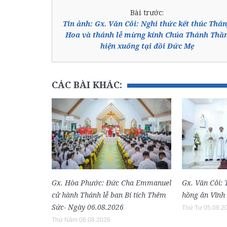
Bài trước:
Tin ảnh: Gx. Văn Côi: Nghi thức kết thúc Thá
Hoa và thánh lễ mừng kính Chúa Thánh Thầ
hiện xuống tại đồi Đức Mẹ
CÁC BÀI KHÁC:
Gx. Hòa Phước: Đức Cha Emmanuel
Gx. Văn Côi:
cử hành Thánh lễ ban Bí tích Thêm
hồng ân Vĩnh
Sức- Ngày 06.08.2026
Thứ Tư 05.08.2
Thứ Năm 06.08.2026