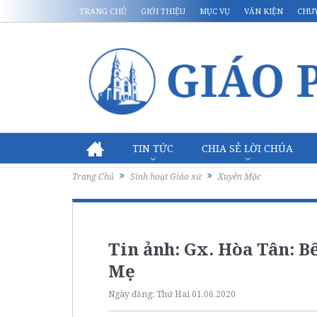
TRANG CHỦ
GIỚI THIỆU
MỤC VỤ
VĂN KIỆN
CHU
TIN TỨC
CHIA SẺ LỜI CHÚA
Trang Chủ
Sinh hoạt Giáo xứ
Xuyên Mộc
Tin ảnh: Gx. Hòa Tân: 
Mẹ
Ngày đăng:
Thứ Hai 01.06.2020