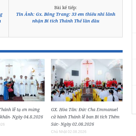
Bài kế tiếp:
ng
Tin Ảnh: Gx. Bông Trang: 33 em thiếu nhi lãnh
n
nhận Bí tích Thánh Thể lần đầu
 Thánh lễ tạ ơn mừng
GX. Hòa Tân: Đức Cha Emmanuel
 khấn- Ngày 04.8.2026
cử hành Thánh lễ ban Bí tích Thêm
Sức- Ngày 02.08.2026
026
Chủ Nhật 02.08.2026