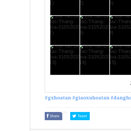
#gxhoatan
#giaoxuhoatan
#dangh
Share
Tweet