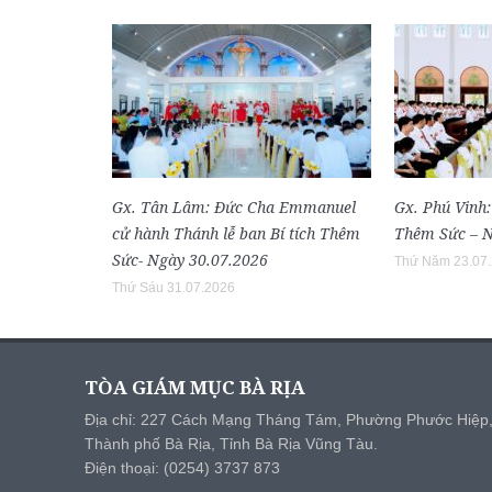
Gx. Tân Lâm: Đức Cha Emmanuel
Gx. Phú Vinh:
cử hành Thánh lễ ban Bí tích Thêm
Thêm Sức – N
Sức- Ngày 30.07.2026
Thứ Năm 23.07
Thứ Sáu 31.07.2026
TÒA GIÁM MỤC BÀ RỊA
Địa chỉ: 227 Cách Mạng Tháng Tám, Phường Phước Hiệp
Thành phố Bà Rịa, Tỉnh Bà Rịa Vũng Tàu.
Điện thoại: (0254) 3737 873