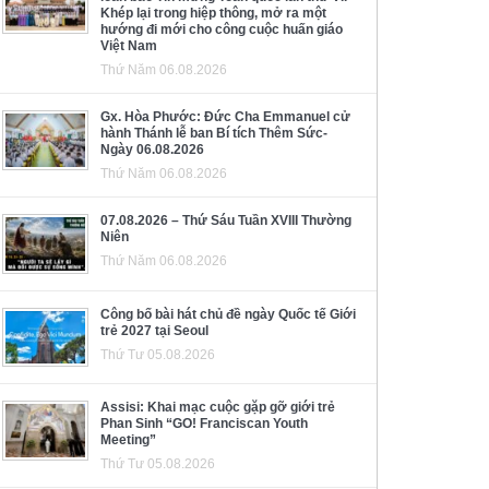
Khép lại trong hiệp thông, mở ra một
hướng đi mới cho công cuộc huấn giáo
Việt Nam
Thứ Năm 06.08.2026
Gx. Hòa Phước: Đức Cha Emmanuel cử
hành Thánh lễ ban Bí tích Thêm Sức-
Ngày 06.08.2026
Thứ Năm 06.08.2026
07.08.2026 – Thứ Sáu Tuần XVIII Thường
Niên
Thứ Năm 06.08.2026
Công bố bài hát chủ đề ngày Quốc tế Giới
trẻ 2027 tại Seoul
Thứ Tư 05.08.2026
Assisi: Khai mạc cuộc gặp gỡ giới trẻ
Phan Sinh “GO! Franciscan Youth
Meeting”
Thứ Tư 05.08.2026