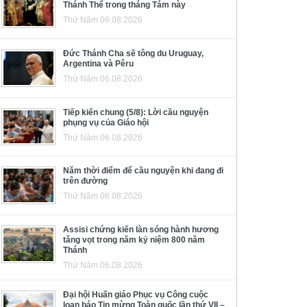
Thánh Thể trong tháng Tám này
Thứ Năm 06.08.2026
Đức Thánh Cha sẽ tông du Uruguay,
Argentina và Pêru
Thứ Năm 06.08.2026
Tiếp kiến chung (5/8): Lời cầu nguyện
phụng vụ của Giáo hội
Thứ Năm 06.08.2026
Năm thời điểm để cầu nguyện khi đang đi
trên đường
Thứ Năm 06.08.2026
Assisi chứng kiến làn sóng hành hương
tăng vọt trong năm kỷ niệm 800 năm
Thánh
Thứ Năm 06.08.2026
Đại hội Huấn giáo Phục vụ Công cuộc
loan báo Tin mừng Toàn quốc lần thứ VII –