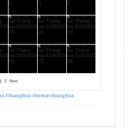
1
2
Next
oa
#thanghoa
#bemacthanghoa