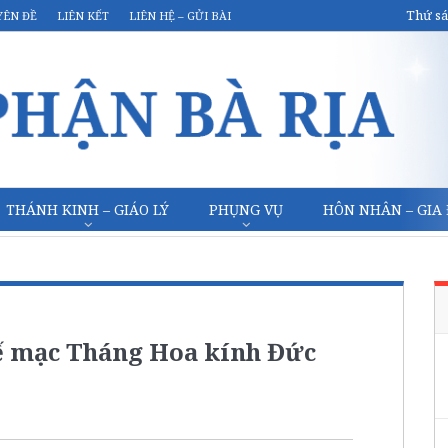
Thứ sá
YÊN ĐỀ
LIÊN KẾT
LIÊN HỆ – GỬI BÀI
THÁNH KINH – GIÁO LÝ
PHỤNG VỤ
HÔN NHÂN – GIA
Bế mạc Tháng Hoa kính Đức