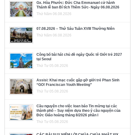
Gx. Hòa Phước: Đức Cha Emmanuel cử hành
Thánh lễ ban Bí tích Thêm Sức- Ngày 06.08.2026
Thứ Năm 06.08.2026
07.08.2026 – Thứ Sáu Tuần XVIII Thường Niên
Thứ Năm 06.08.2026
Công bố bài hát chủ đề ngày Quốc tế Giới trẻ 2027
tại Seoul
Thứ Tư 05.08.2026
Assisi: Khai mạc cuộc gặp gỡ giới trẻ Phan Sinh
“GO! Franciscan Youth Meeting”
Thứ Tư 05.08.2026
Cầu nguyện cho việc loan báo Tin mừng tại các
thành phố – Suy niệm dựa theo ý cầu nguyện của
Đức Giáo hoàng tháng 8/2026 phần I
Thứ Tư 05.08.2026
CÁC BÀI SUY NIỆM LỜI CHÚA CHÚA NHẬT XIX