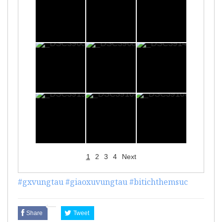
1
2
3
4
Next
#gxvungtau
#giaoxuvungtau
#bitichthemsuc
Share
Tweet