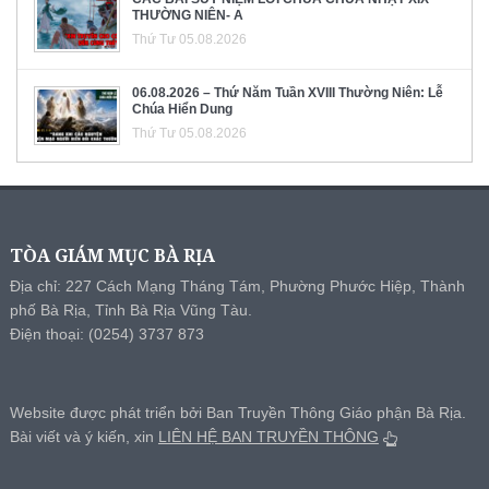
THƯỜNG NIÊN- A
Thứ Tư 05.08.2026
06.08.2026 – Thứ Năm Tuần XVIII Thường Niên: Lễ
Chúa Hiển Dung
Thứ Tư 05.08.2026
TÒA GIÁM MỤC BÀ RỊA
Địa chỉ: 227 Cách Mạng Tháng Tám, Phường Phước Hiệp, Thành
phố Bà Rịa, Tỉnh Bà Rịa Vũng Tàu.
Điện thoại: (0254) 3737 873
Website được phát triển bởi Ban Truyền Thông Giáo phận Bà Rịa.
Bài viết và ý kiến, xin
LIÊN HỆ BAN TRUYỀN THÔNG