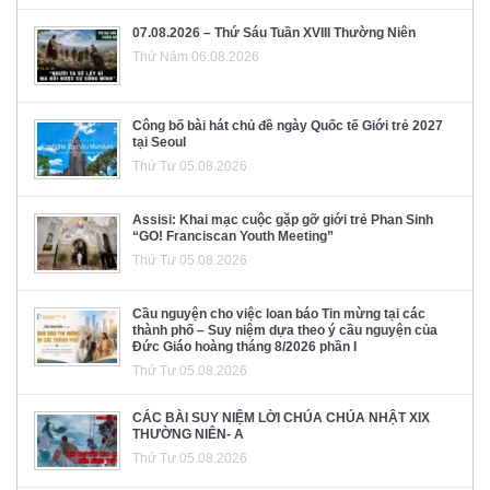
07.08.2026 – Thứ Sáu Tuần XVIII Thường Niên
Thứ Năm 06.08.2026
Công bố bài hát chủ đề ngày Quốc tế Giới trẻ 2027
tại Seoul
Thứ Tư 05.08.2026
Assisi: Khai mạc cuộc gặp gỡ giới trẻ Phan Sinh
“GO! Franciscan Youth Meeting”
Thứ Tư 05.08.2026
Cầu nguyện cho việc loan báo Tin mừng tại các
thành phố – Suy niệm dựa theo ý cầu nguyện của
Đức Giáo hoàng tháng 8/2026 phần I
Thứ Tư 05.08.2026
CÁC BÀI SUY NIỆM LỜI CHÚA CHÚA NHẬT XIX
THƯỜNG NIÊN- A
Thứ Tư 05.08.2026