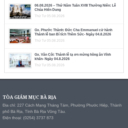
06.08.2026 – Thứ Năm Tuần XVIII Thường Niên: Lễ
Chúa Hiển Dung
Thứ Tư 05.08.2026
Gx. Phước Thành: Đức Cha Emmanuel cử hành
Thánh lễ ban Bí tích Thêm Sức- Ngày 04.8.2026
Thứ Tư 05.08.2026
Gx. Văn Côi: Thánh lễ tạ ơn mừng hồng ân Vĩnh
khấn- Ngày 04.8.2026
Thứ Tư 05.08.2026
TÒA GIÁM MỤC BÀ RỊA
Địa chỉ: 227 Cách Mạng Tháng Tám, Phường Phước Hiệp, Thành
phố Bà Rịa, Tỉnh Bà Rịa Vũng Tàu.
Điện thoại: (0254) 3737 873