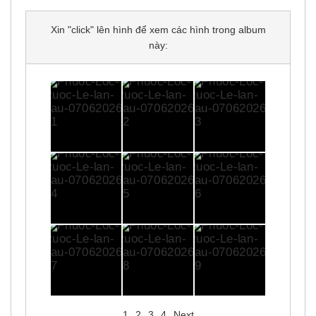
Xin "click" lên hình để xem các hình trong album
này:
1
2
3
4
Next