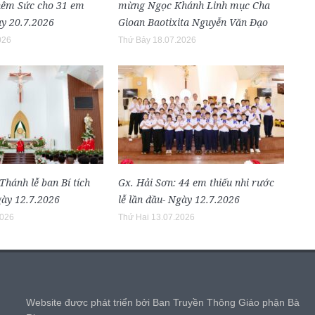
Thêm Sức cho 31 em
mừng Ngọc Khánh Linh mục Cha
ày 20.7.2026
Gioan Baotixita Nguyễn Văn Đạo
026
Thứ Bảy 18.07.2026
Thánh lễ ban Bí tích
Gx. Hải Sơn: 44 em thiếu nhi rước
ày 12.7.2026
lễ lần đầu- Ngày 12.7.2026
2026
Thứ Hai 13.07.2026
,
Website được phát triển bởi Ban Truyền Thông Giáo phận Bà