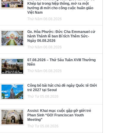
Khép lại trong hiệp thông, mở ra một
hướng đi mới cho công cuộc huấn giáo
Việt Nam
Thứ Năm 06.08.2026
Gx. Hòa Phước: Đức Cha Emmanuel cử
hành Thánh lễ ban Bí tích Thêm Sức-
Ngày 06.08.2026
Thứ Năm 06.08.2026
07.08.2026 – Thứ Sáu Tuần XVIII Thường
Niên
Thứ Năm 06.08.2026
Công bố bài hát chủ đề ngày Quốc tế Giới
trẻ 2027 tại Seoul
Thứ Tư 05.08.2026
Assisi: Khai mạc cuộc gặp gỡ giới trẻ
Phan Sinh “GO! Franciscan Youth
Meeting”
Thứ Tư 05.08.2026