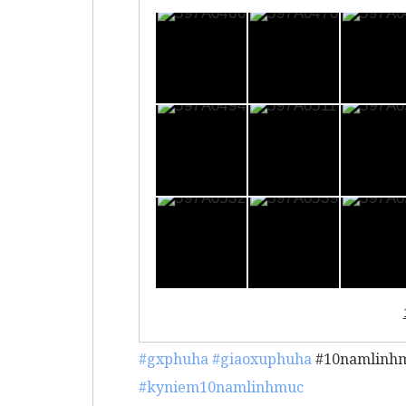
#gxphuha
#giaoxuphuha
#10namlinh
#kyniem10namlinhmuc