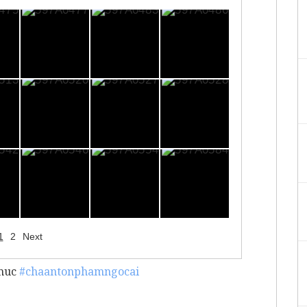
1
2
Next
muc
#chaantonphamngocai