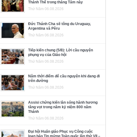
Thánh Thể trong tháng Tám này
Thứ Năm 06.08.2026
Đức Thánh Cha sẽ tông du Uruguay,
Argentina và Pêru
Thứ Năm 06.08.2026
Tiếp kiến chung (5/8): Lời cầu nguyện
phụng vụ của Giáo hội
Thứ Năm 06.08.2026
Năm thời điểm để cầu nguyện khi đang đi
trên đường
Thứ Năm 06.08.2026
Assisi chứng kiến làn sóng hành hương
tăng vọt trong năm kỷ niệm 800 năm
Thánh
Thứ Năm 06.08.2026
Đại hội Huấn giáo Phục vụ Công cuộc
loan báo Tin mừng Toàn quốc lần thứ VII –