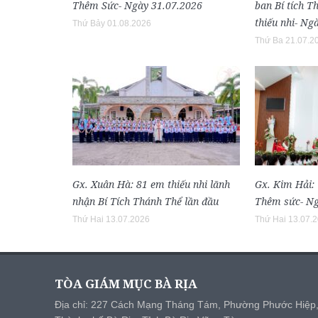
Thêm Sức- Ngày 31.07.2026
ban Bí tích 
thiếu nhi- Ng
Thứ Bảy 01.08.2026
Thứ Ba 21.07.2
Gx. Xuân Hà: 81 em thiếu nhi lãnh
Gx. Kim Hải: 
nhận Bí Tích Thánh Thể lần đầu
Thêm sức- Ng
Thứ Hai 13.07.2026
Thứ Hai 13.07.
TÒA GIÁM MỤC BÀ RỊA
Địa chỉ: 227 Cách Mạng Tháng Tám, Phường Phước Hiệp