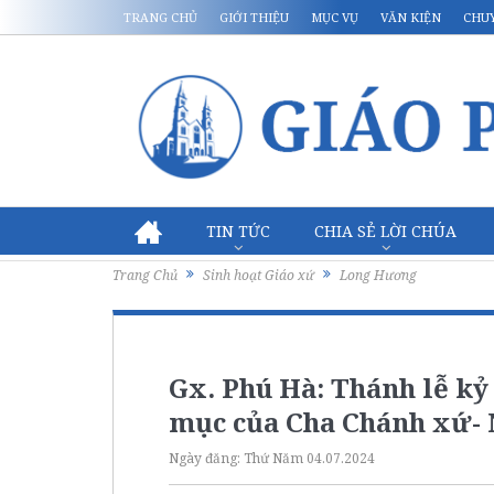
TRANG CHỦ
GIỚI THIỆU
MỤC VỤ
VĂN KIỆN
CHU
TIN TỨC
CHIA SẺ LỜI CHÚA
Trang Chủ
Sinh hoạt Giáo xứ
Long Hương
Gx. Phú Hà: Thánh lễ kỷ
mục của Cha Chánh xứ- 
Ngày đăng:
Thứ Năm 04.07.2024