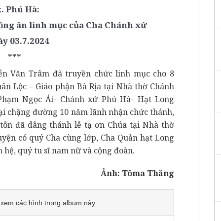
. Phú Hà:
ồng ân linh mục của Cha Chánh xứ
ày 03.7.2024
***
ễn Văn Trâm đã truyền chức linh mục cho 8
uân Lộc – Giáo phận Bà Rịa tại Nhà thờ Chánh
 Phạm Ngọc Ái- Chánh xứ Phú Hà- Hạt Long
lại chặng đường 10 năm lãnh nhận chức thánh,
ntôn đã dâng thánh lễ tạ ơn Chúa tại Nhà thờ
guyện có quý Cha cùng lớp, Cha Quản hạt Long
 hệ, quý tu sĩ nam nữ và cộng đoàn.
Ảnh: Tôma Thăng
để xem các hình trong album này: