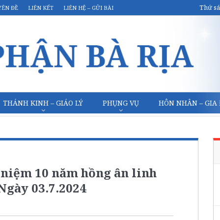
Thứ sá
YÊN ĐỀ
LIÊN KẾT
LIÊN HỆ – GỬI BÀI
THÁNH KINH – GIÁO LÝ
PHỤNG VỤ
HÔN NHÂN – GIA
 niệm 10 năm hồng ân linh
Ngày 03.7.2024