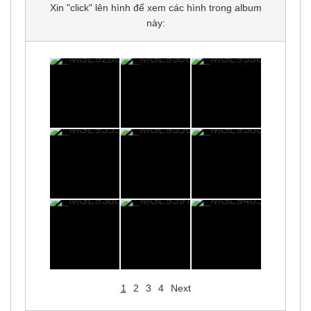
Xin "click" lên hình để xem các hình trong album
này:
1
2
3
4
Next