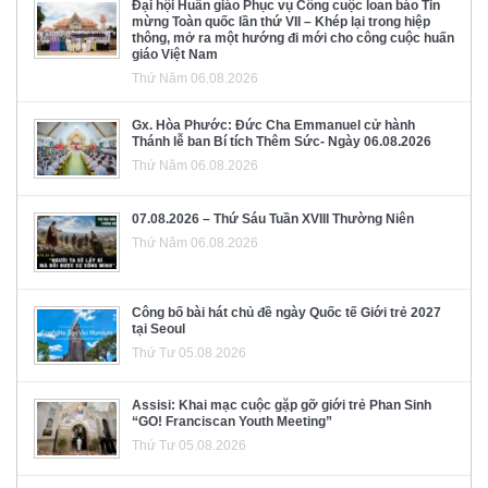
Đại hội Huấn giáo Phục vụ Công cuộc loan báo Tin
mừng Toàn quốc lần thứ VII – Khép lại trong hiệp
thông, mở ra một hướng đi mới cho công cuộc huấn
giáo Việt Nam
Thứ Năm 06.08.2026
Gx. Hòa Phước: Đức Cha Emmanuel cử hành
Thánh lễ ban Bí tích Thêm Sức- Ngày 06.08.2026
Thứ Năm 06.08.2026
07.08.2026 – Thứ Sáu Tuần XVIII Thường Niên
Thứ Năm 06.08.2026
Công bố bài hát chủ đề ngày Quốc tế Giới trẻ 2027
tại Seoul
Thứ Tư 05.08.2026
Assisi: Khai mạc cuộc gặp gỡ giới trẻ Phan Sinh
“GO! Franciscan Youth Meeting”
Thứ Tư 05.08.2026