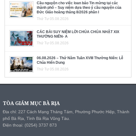
Cầu nguyện cho việc loan báo Tin mừng tại các
thành phố – Suy niệm dựa theo ý cầu nguyện của
Đức Giáo hoàng tháng 8/2026 phần I
Thứ Tư 05.08.2026
CÁC BÀI SUY NIỆM LỜI CHÚA CHÚA NHẬT XIX
THƯỜNG NIÊN- A
Thứ Tư 05.08.2026
06.08.2026 – Thứ Năm Tuần XVIII Thường Niên: Lễ
Chúa Hiển Dung
Thứ Tư 05.08.2026
TÒA GIÁM MỤC BÀ RỊA
Địa chỉ: 227 Cách Mạng Tháng Tám, Phường Phước Hiệp, Thành
phố Bà Rịa, Tỉnh Bà Rịa Vũng Tàu.
Điện thoại: (0254) 3737 873