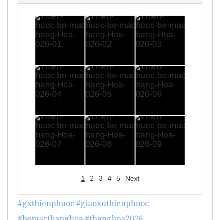
1
2
3
4
5
Next
#gxthienphuoc
#giaoxuthienphuoc
#bemacthanghoa
#thanghoa2026