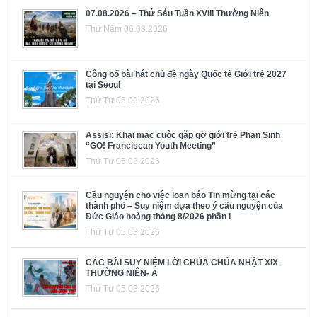
07.08.2026 – Thứ Sáu Tuần XVIII Thường Niên
Thứ Năm 06.08.2026
Công bố bài hát chủ đề ngày Quốc tế Giới trẻ 2027
tại Seoul
Thứ Tư 05.08.2026
Assisi: Khai mạc cuộc gặp gỡ giới trẻ Phan Sinh
“GO! Franciscan Youth Meeting”
Thứ Tư 05.08.2026
Cầu nguyện cho việc loan báo Tin mừng tại các
thành phố – Suy niệm dựa theo ý cầu nguyện của
Đức Giáo hoàng tháng 8/2026 phần I
Thứ Tư 05.08.2026
CÁC BÀI SUY NIỆM LỜI CHÚA CHÚA NHẬT XIX
THƯỜNG NIÊN- A
Thứ Tư 05.08.2026