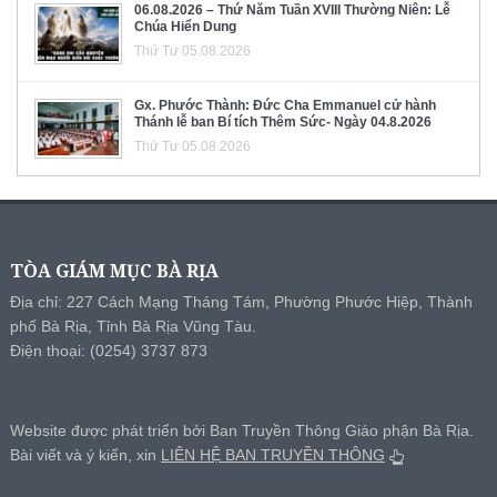
06.08.2026 – Thứ Năm Tuần XVIII Thường Niên: Lễ
Chúa Hiển Dung
Thứ Tư 05.08.2026
Gx. Phước Thành: Đức Cha Emmanuel cử hành
Thánh lễ ban Bí tích Thêm Sức- Ngày 04.8.2026
Thứ Tư 05.08.2026
TÒA GIÁM MỤC BÀ RỊA
Địa chỉ: 227 Cách Mạng Tháng Tám, Phường Phước Hiệp, Thành
phố Bà Rịa, Tỉnh Bà Rịa Vũng Tàu.
Điện thoại: (0254) 3737 873
Website được phát triển bởi Ban Truyền Thông Giáo phận Bà Rịa.
Bài viết và ý kiến, xin
LIÊN HỆ BAN TRUYỀN THÔNG