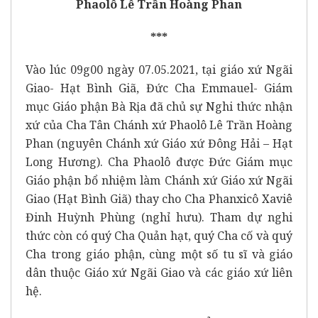
Phaolô Lê Trần Hoàng Phan
***
Vào lúc 09g00 ngày 07.05.2021, tại giáo xứ Ngãi
Giao- Hạt Bình Giã, Đức Cha Emmauel- Giám
mục Giáo phận Bà Rịa đã chủ sự Nghi thức nhận
xứ của Cha Tân Chánh xứ Phaolô Lê Trần Hoàng
Phan (nguyên Chánh xứ Giáo xứ Đông Hải – Hạt
Long Hương). Cha Phaolô được Đức Giám mục
Giáo phận bổ nhiệm làm Chánh xứ Giáo xứ Ngãi
Giao (Hạt Bình Giã) thay cho Cha Phanxicô Xaviê
Đinh Huỳnh Phùng (nghỉ hưu). Tham dự nghi
thức còn có quý Cha Quản hạt, quý Cha cố và quý
Cha trong giáo phận, cùng một số tu sĩ và giáo
dân thuộc Giáo xứ Ngãi Giao và các giáo xứ liên
hệ.