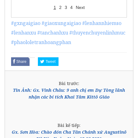
1
2
3
4
Next
#gxngaigiao
#giaoxungaigiao
#lenhannhiemso
#lenhanxu
#tanchanhxu
#thuyenchuyenlinhmuc
#phaololetranhoangphan
Share
Tweet
Bài trước:
Tin Ảnh: Gx. Vinh Châu: 9 anh chị em Dự Tòng lãnh
nhận các bí tích Khai Tâm Kittô Giáo
Bài kế tiếp:
Gx. Sơn Hòa: Chào đón Cha Tân Chánh xứ Augustinô