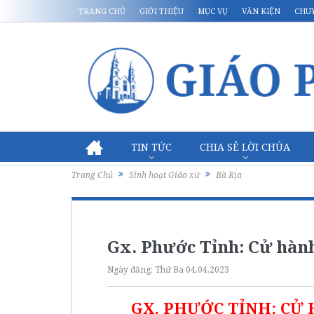
TRANG CHỦ
GIỚI THIỆU
MỤC VỤ
VĂN KIỆN
CHU
TIN TỨC
CHIA SẺ LỜI CHÚA
Trang Chủ
Sinh hoạt Giáo xứ
Bà Rịa
Gx. Phước Tỉnh: Cử hàn
Ngày đăng:
Thứ Ba 04.04.2023
GX. PHƯỚC TỈNH: CỬ 