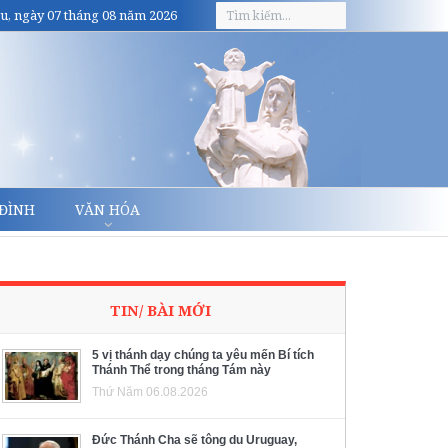
u, ngày 07 tháng 08 năm 2026
 ĐÌNH
VĂN HÓA
TIN/ BÀI MỚI
5 vị thánh dạy chúng ta yêu mến Bí tích
Thánh Thể trong tháng Tám này
Thứ Năm 06.08.2026
Đức Thánh Cha sẽ tông du Uruguay,