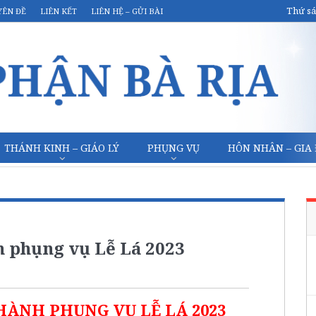
Thứ sá
YÊN ĐỀ
LIÊN KẾT
LIÊN HỆ – GỬI BÀI
THÁNH KINH – GIÁO LÝ
PHỤNG VỤ
HÔN NHÂN – GIA
h phụng vụ Lễ Lá 2023
HÀNH PHỤNG VỤ LỄ LÁ 2023