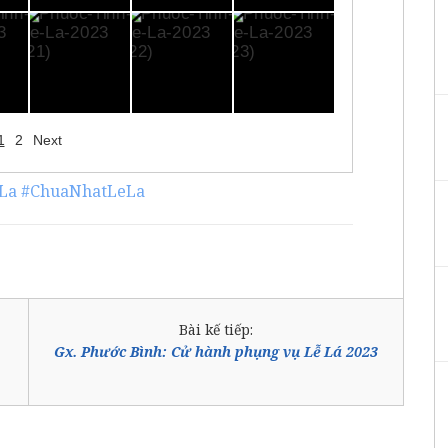
1
2
Next
La
#ChuaNhatLeLa
Bài kế tiếp:
Gx. Phước Bình: Cử hành phụng vụ Lễ Lá 2023