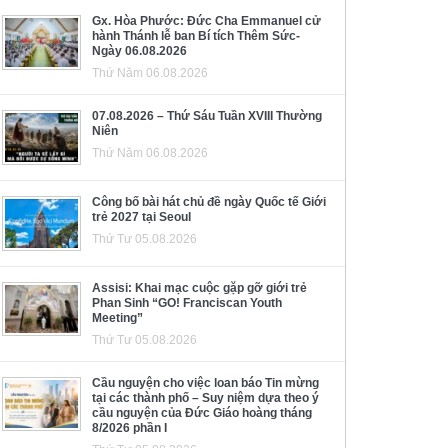
Gx. Hòa Phước: Đức Cha Emmanuel cử
hành Thánh lễ ban Bí tích Thêm Sức-
Ngày 06.08.2026
Thứ Năm 06.08.2026
07.08.2026 – Thứ Sáu Tuần XVIII Thường
Niên
Thứ Năm 06.08.2026
Công bố bài hát chủ đề ngày Quốc tế Giới
trẻ 2027 tại Seoul
Thứ Tư 05.08.2026
Assisi: Khai mạc cuộc gặp gỡ giới trẻ
Phan Sinh “GO! Franciscan Youth
Meeting”
Thứ Tư 05.08.2026
Cầu nguyện cho việc loan báo Tin mừng
tại các thành phố – Suy niệm dựa theo ý
cầu nguyện của Đức Giáo hoàng tháng
8/2026 phần I