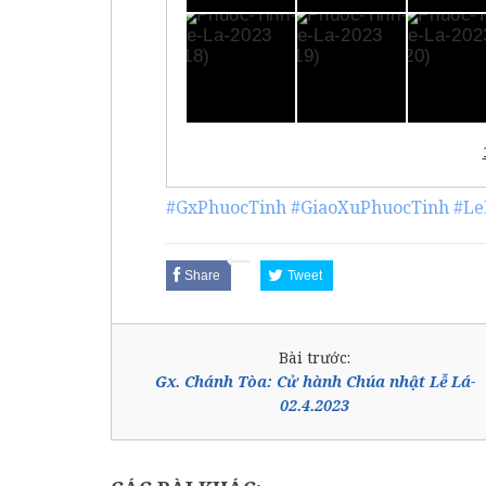
#GxPhuocTinh
#GiaoXuPhuocTinh
#Le
Share
Tweet
Bài trước:
Gx. Chánh Tòa: Cử hành Chúa nhật Lễ Lá-
02.4.2023