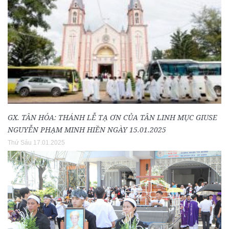
GX. TÂN HÓA: THÁNH LỄ TẠ ƠN CỦA TÂN LINH MỤC GIUSE
NGUYỄN PHẠM MINH HIỀN NGÀY 15.01.2025
Thứ Sáu 17.01.2025