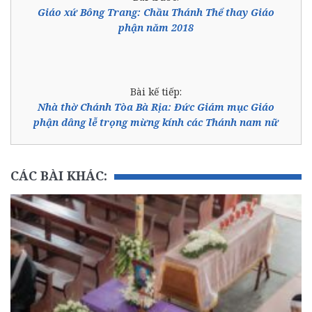
Giáo xứ Bông Trang: Chầu Thánh Thể thay Giáo
phận năm 2018
Bài kế tiếp:
Nhà thờ Chánh Tòa Bà Rịa: Đức Giám mục Giáo
phận dâng lễ trọng mừng kính các Thánh nam nữ
CÁC BÀI KHÁC: