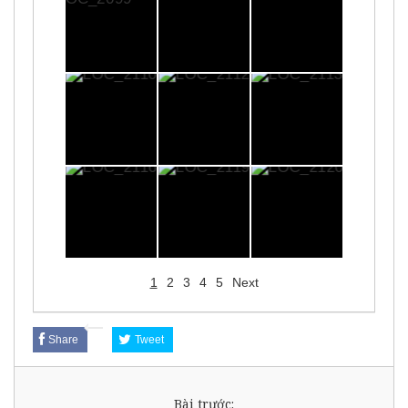
1
2
3
4
5
Next
Share
Tweet
Bài trước: