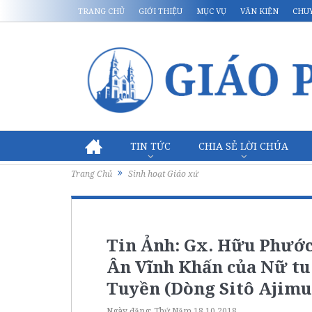
TRANG CHỦ
GIỚI THIỆU
MỤC VỤ
VĂN KIỆN
CHU
TIN TỨC
CHIA SẺ LỜI CHÚA
Trang Chủ
Sinh hoạt Giáo xứ
Tin Ảnh: Gx. Hữu Phướ
Ân Vĩnh Khấn của Nữ t
Tuyền (Dòng Sitô Ajimu
Ngày đăng:
Thứ Năm 18.10.2018