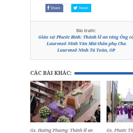
Share
Tweet
Bài trước:
Giáo xứ Phước Bình: Thánh lễ an táng Ông c
Laurensô Ninh Văn Mùi-thân phụ Cha
Laurensô Ninh Tú Toàn, OP
CÁC BÀI KHÁC:
Gx. Hướng Phương: Thánh lễ an
Gx. Phước Tỉn