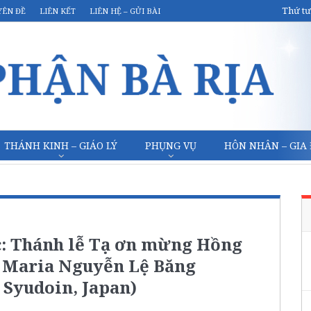
Thứ tư
YÊN ĐỀ
LIÊN KẾT
LIÊN HỆ – GỬI BÀI
THÁNH KINH – GIÁO LÝ
PHỤNG VỤ
HÔN NHÂN – GIA
c: Thánh lễ Tạ ơn mừng Hồng
u Maria Nguyễn Lệ Băng
 Syudoin, Japan)