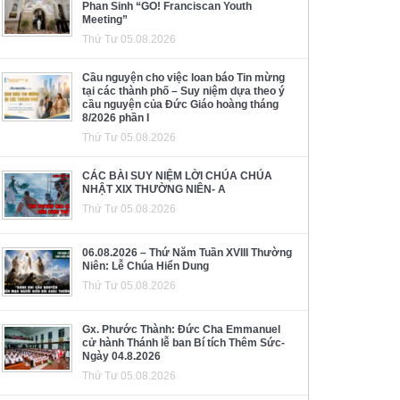
Phan Sinh “GO! Franciscan Youth
Meeting”
Thứ Tư 05.08.2026
Cầu nguyện cho việc loan báo Tin mừng
tại các thành phố – Suy niệm dựa theo ý
cầu nguyện của Đức Giáo hoàng tháng
8/2026 phần I
Thứ Tư 05.08.2026
CÁC BÀI SUY NIỆM LỜI CHÚA CHÚA
NHẬT XIX THƯỜNG NIÊN- A
Thứ Tư 05.08.2026
06.08.2026 – Thứ Năm Tuần XVIII Thường
Niên: Lễ Chúa Hiển Dung
Thứ Tư 05.08.2026
Gx. Phước Thành: Đức Cha Emmanuel
cử hành Thánh lễ ban Bí tích Thêm Sức-
Ngày 04.8.2026
Thứ Tư 05.08.2026