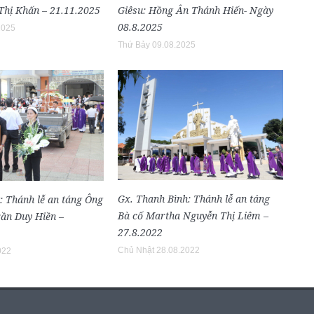
hị Khấn – 21.11.2025
Giêsu: Hồng Ân Thánh Hiến- Ngày
08.8.2025
2025
Thứ Bảy 09.08.2025
Gx. Thanh Bình: Thánh lễ an táng
: Thánh lễ an táng Ông
Bà cố Martha Nguyễn Thị Liêm –
ần Duy Hiền –
27.8.2022
Chủ Nhật 28.08.2022
022