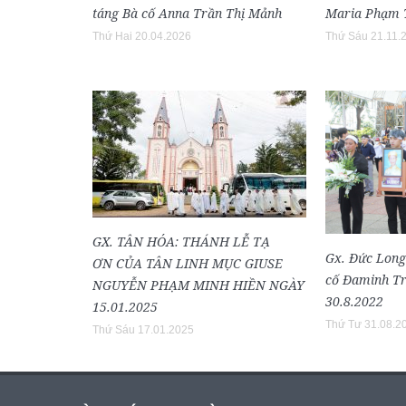
táng Bà cố Anna Trần Thị Mảnh
Maria Phạm T
Thứ Hai 20.04.2026
Thứ Sáu 21.11.
GX. TÂN HÓA: THÁNH LỄ TẠ
Gx. Đức Long
ƠN CỦA TÂN LINH MỤC GIUSE
cố Đaminh Tr
NGUYỄN PHẠM MINH HIỀN NGÀY
30.8.2022
15.01.2025
Thứ Tư 31.08.2
Thứ Sáu 17.01.2025