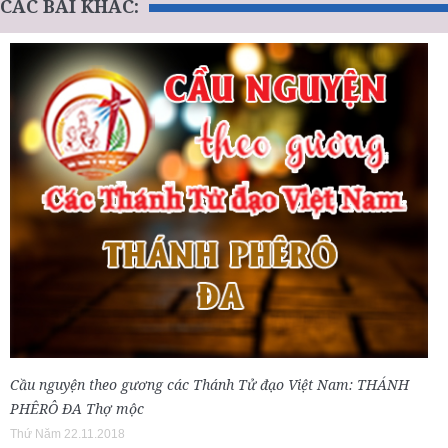
CÁC BÀI KHÁC:
Cầu nguyện theo gương các Thánh Tử đạo Việt Nam: THÁNH
PHÊRÔ ĐA Thợ mộc
Thứ Năm 22.11.2018