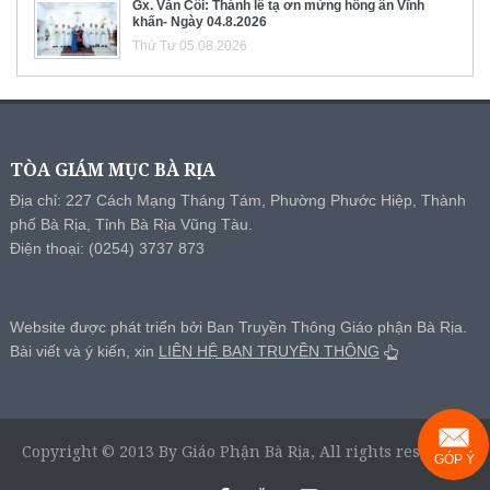
Gx. Văn Côi: Thánh lễ tạ ơn mừng hồng ân Vĩnh
khấn- Ngày 04.8.2026
Thứ Tư 05.08.2026
TÒA GIÁM MỤC BÀ RỊA
Địa chỉ: 227 Cách Mạng Tháng Tám, Phường Phước Hiệp, Thành
phố Bà Rịa, Tỉnh Bà Rịa Vũng Tàu.
Điện thoại: (0254) 3737 873
Website được phát triển bởi Ban Truyền Thông Giáo phận Bà Rịa.
Bài viết và ý kiến, xin
LIÊN HỆ BAN TRUYỀN THÔNG
Copyright © 2013 By Giáo Phận Bà Rịa, All rights reserved.
GÓP Ý