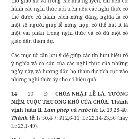
thờ giáo xứ và trong các nhà nguyện, chỉ nên cử
hành các nghi thức nói trên nếu các nghi thức có
thể được cử hành cách xứng đáng, nghĩa là có
một số người giúp lễ xứng hợp, có thể hát ít là
một vài phần trong nghi thức và có đủ một số
giáo dân tham dự.
Các mục tử cần lưu ý để giúp các tín hữu hiểu rõ
ý nghĩa và cơ cấu của các nghi thức của những
ngày này, và hướng dẫn họ tham dự tích cực vào
những nghi thức ấy cho có hiệu quả.
14
10 Đ
CHÚA NHẬT
LỄ LÁ. TƯỞNG
NIỆM CUỘC THƯƠNG KHÓ CỦA CHÚA.
Thánh
vịnh tuần II
.
Làm phép và rước lá
: Lc 19,28-40.
Thánh lễ
: Is 50,4-7; Pl 2,6-11; Lc 22,14-23,56 (hay
Lc 23,1-49).