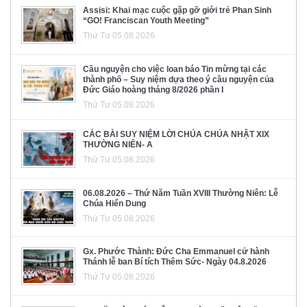
Assisi: Khai mạc cuộc gặp gỡ giới trẻ Phan Sinh
“GO! Franciscan Youth Meeting”
Thứ Tư 05.08.2026
Cầu nguyện cho việc loan báo Tin mừng tại các
thành phố – Suy niệm dựa theo ý cầu nguyện của
Đức Giáo hoàng tháng 8/2026 phần I
Thứ Tư 05.08.2026
CÁC BÀI SUY NIỆM LỜI CHÚA CHÚA NHẬT XIX
THƯỜNG NIÊN- A
Thứ Tư 05.08.2026
06.08.2026 – Thứ Năm Tuần XVIII Thường Niên: Lễ
Chúa Hiển Dung
Thứ Tư 05.08.2026
Gx. Phước Thành: Đức Cha Emmanuel cử hành
Thánh lễ ban Bí tích Thêm Sức- Ngày 04.8.2026
Thứ Tư 05.08.2026