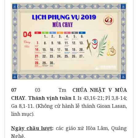
07
03 Tm
CHÚA NHẬT
V MÙA
CHAY
.
Thánh vịnh tuần I
. Is 43,16-21; Pl 3,8-14;
Ga 8,1-11. (Không cử hành lễ thánh Gioan Lasan,
linh mục).
Ngày chầu lượt
:
các giáo xứ Hòa Lâm, Quảng
Nghệ.