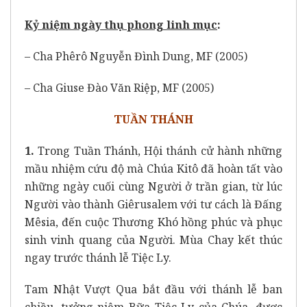
Kỷ niệm ngày thụ phong linh mục
:
– Cha Phêrô Nguyễn Đình Dung, MF (2005)
– Cha Giuse Đào Văn Riệp, MF (2005)
TUẦN THÁNH
1.
Trong Tuần Thánh, Hội thánh cử hành những
mầu nhiệm cứu độ mà Chúa Kitô đã hoàn tất vào
những ngày cuối cùng Người ở trần gian, từ lúc
Người vào thành Giêrusalem với tư cách là Đấng
Mêsia, đến cuộc Thương Khó hồng phúc và phục
sinh vinh quang của Người. Mùa Chay kết thúc
ngay trước thánh lễ Tiệc Ly.
Tam Nhật Vượt Qua bắt đầu với thánh lễ ban
chiều, tưởng niệm Bữa Tiệc Ly của Chúa, được