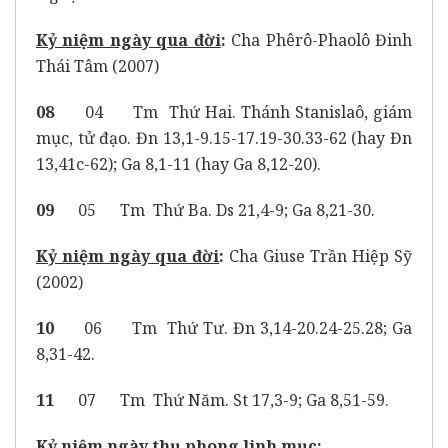
Kỷ niệm ngày qua đời
:
Cha Phêrô-Phaolô Đinh
Thái Tâm (2007)
08
04 Tm Thứ Hai. Thánh Stanislaô, giám
mục, tử đạo. Đn 13,1-9.15-17.19-30.33-62 (hay Đn
13,41c-62); Ga 8,1-11 (hay Ga 8,12-20).
09
05 Tm Thứ Ba. Ds 21,4-9; Ga 8,21-30.
Kỷ niệm ngày qua đời
:
Cha Giuse Trần Hiệp Sỹ
(2002)
10
06 Tm Thứ Tư. Đn 3,14-20.24-25.28; Ga
8,31-42.
11
07
Tm
Thứ Năm. St 17,3-9; Ga 8,51-59.
Kỷ niệm ngày thụ phong linh mục
: