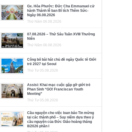
Gx. Hòa Phước: Đức Cha Emmanuel cử
hành Thánh lễ ban Bí tích Thêm Sức-
Ngày 06.08.2026
Thứ Năm 06.08.2026
07.08.2026 – Thứ Sáu Tuần XVIII Thường
Niên
Thứ Năm 06.08.2026
Công bố bài hát chủ đề ngày Quốc tế Giới
trẻ 2027 tại Seoul
Thứ Tư 05.08.2026
Assisi: Khai mạc cuộc gặp gỡ giới trẻ
Phan Sinh “GO! Franciscan Youth
Meeting”
Thứ Tư 05.08.2026
Cầu nguyện cho việc loan báo Tin mừng
tại các thành phố – Suy niệm dựa theo ý
cầu nguyện của Đức Giáo hoàng tháng
8/2026 phần I