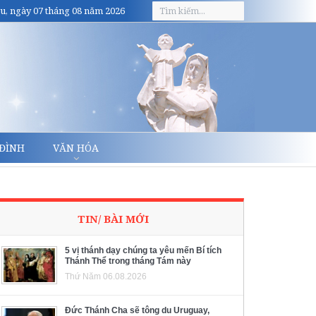
u, ngày 07 tháng 08 năm 2026
 ĐÌNH
VĂN HÓA
TIN/ BÀI MỚI
5 vị thánh dạy chúng ta yêu mến Bí tích
Thánh Thể trong tháng Tám này
Thứ Năm 06.08.2026
Đức Thánh Cha sẽ tông du Uruguay,