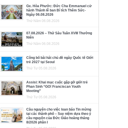
Gx. Hòa Phước: Đức Cha Emmanuel cử
hành Thánh lễ ban Bí tích Thêm Sức-
Ngày 06.08.2026
Thứ Năm 06.08.2026
07.08.2026 – Thứ Sáu Tuần XVIII Thường
Niên
Thứ Năm 06.08.2026
Công bố bài hát chủ đề ngày Quốc tế Giới
trẻ 2027 tại Seoul
Thứ Tư 05.08.2026
Assisi: Khai mạc cuộc gặp gỡ giới trẻ
Phan Sinh “GO! Franciscan Youth
Meeting”
Thứ Tư 05.08.2026
Cầu nguyện cho việc loan báo Tin mừng
tại các thành phố – Suy niệm dựa theo ý
cầu nguyện của Đức Giáo hoàng tháng
8/2026 phần I