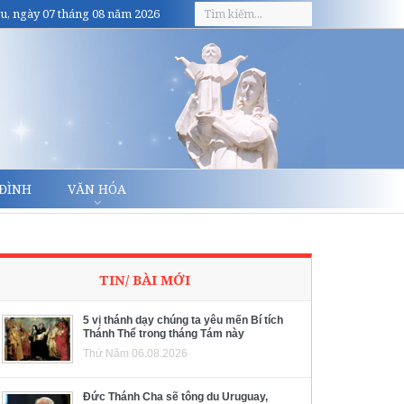
u, ngày 07 tháng 08 năm 2026
 ĐÌNH
VĂN HÓA
TIN/ BÀI MỚI
5 vị thánh dạy chúng ta yêu mến Bí tích
Thánh Thể trong tháng Tám này
Thứ Năm 06.08.2026
Đức Thánh Cha sẽ tông du Uruguay,