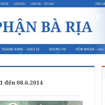
Thứ sá
YÊN ĐỀ
LIÊN KẾT
LIÊN HỆ – GỬI BÀI
THÁNH KINH – GIÁO LÝ
PHỤNG VỤ
HÔN NHÂN – GIA
1 đến 08.6.2014