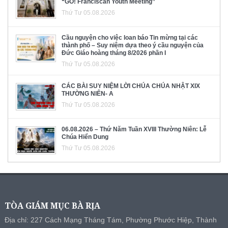
“GO! Franciscan Youth Meeting”
Thứ Tư 05.08.2026
Cầu nguyện cho việc loan báo Tin mừng tại các
thành phố – Suy niệm dựa theo ý cầu nguyện của
Đức Giáo hoàng tháng 8/2026 phần I
Thứ Tư 05.08.2026
CÁC BÀI SUY NIỆM LỜI CHÚA CHÚA NHẬT XIX
THƯỜNG NIÊN- A
Thứ Tư 05.08.2026
06.08.2026 – Thứ Năm Tuần XVIII Thường Niên: Lễ
Chúa Hiển Dung
Thứ Tư 05.08.2026
TÒA GIÁM MỤC BÀ RỊA
Địa chỉ: 227 Cách Mạng Tháng Tám, Phường Phước Hiệp, Thành