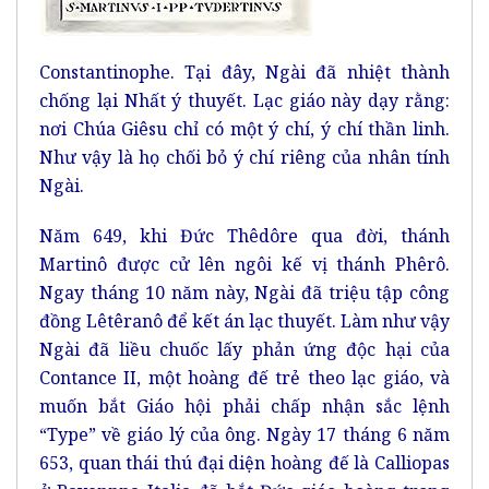
Constantinophe. Tại đây, Ngài đã nhiệt thành
chống lại Nhất ý thuyết. Lạc giáo này dạy rằng:
nơi Chúa Giêsu chỉ có một ý chí, ý chí thần linh.
Như vậy là họ chối bỏ ý chí riêng của nhân tính
Ngài.
Năm 649, khi Đức Thêdôre qua đời, thánh
Martinô được cử lên ngôi kế vị thánh Phêrô.
Ngay tháng 10 năm này, Ngài đã triệu tập công
đồng Lêtêranô để kết án lạc thuyết. Làm như vậy
Ngài đã liều chuốc lấy phản ứng độc hại của
Contance II, một hoàng đế trẻ theo lạc giáo, và
muốn bắt Giáo hội phải chấp nhận sắc lệnh
“Type” về giáo lý của ông. Ngày 17 tháng 6 năm
653, quan thái thú đại diện hoàng đế là Calliopas