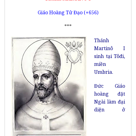
Giáo Hoàng Tử Đạo (+656)
***
Thánh
Martinô I
sinh tại Tôđi,
miền
Umbria.
Đức Giáo
hoàng đặt
Ngài làm đại
diện ở