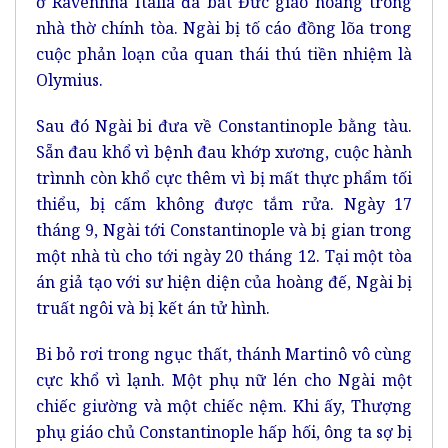
ở Ravennna Italia đã bắt Đức giáo hoàng trong
nhà thờ chính tòa. Ngài bị tố cáo đồng lõa trong
cuộc phản loạn của quan thái thú tiền nhiệm là
Olymius.
Sau đó Ngài bi đưa về Constantinople bằng tàu.
Sẵn đau khổ vì bệnh đau khớp xương, cuộc hành
trìnnh còn khổ cực thêm vì bị mất thực phẩm tối
thiểu, bị cấm không được tắm rửa. Ngày 17
tháng 9, Ngài tới Constantinople và bị gian trong
một nhà tù cho tới ngày 20 tháng 12. Tại một tòa
án giả tạo với sư hiện diện của hoàng đế, Ngài bị
truất ngôi và bị kết án tử hình.
Bi bỏ rơi trong ngục thất, thánh Martinô vô cùng
cực khổ vì lạnh. Một phụ nữ lén cho Ngài một
chiếc giường và một chiếc nệm. Khi ấy, Thượng
phụ giáo chủ Constantinople hấp hối, ông ta sợ bị