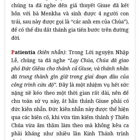
chúng ta đã nghe đến giả thuyết Giuse đã kết
hôn với bà Menkha và sinh được 4 người con
trái, sau này được gọi là “các anh em của Chúa”),
để có thể dìu dắt thánh gia tiến bước trên đường
đời.
P
atientia
(kiên nhẫn)
: Trong Lời nguyện Nhập
Lễ, chúng ta đã nghe “
Lạy Chúa, Chúa đã giao
phó Đức Giêsu cho thánh cả Giuse, và thánh nhân
đã trung thành gìn giữ trong giai đoạn đầu của
công trình cứu độ”.
Đây là một nhiệm vụ hết sức
nặng nề kéo theo một thời gian rất dài, nên để
chu toàn sứ vụ này, ắt hẳn thánh Giuse phải có
đức kiên nhẫn. Đức kiên nhẫn này được thể hiện
qua các biến cố, khi vừa tìm kiếm thánh ý Thiên
Chúa vừa âm thầm làm theo mà không kêu ca
phải kháng như nhiều lần Kinh Thánh trình