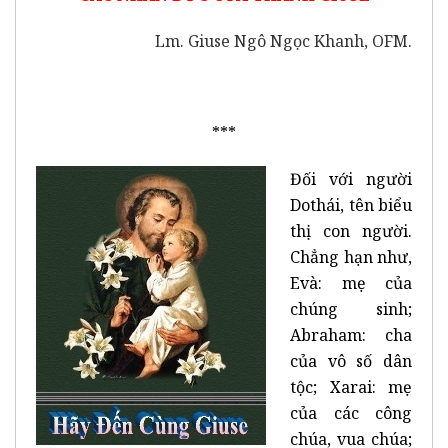
Lm. Giuse Ngô Ngọc Khanh, OFM.
***
Đối với người
Dothái, tên biểu
thị con người.
Chẳng hạn như,
Evà: mẹ của
chúng sinh;
Abraham: cha
của vô số dân
tộc; Xarai: mẹ
của các công
chúa, vua chúa;