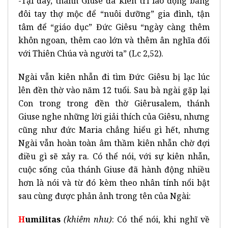
-Tại đây, thánh Giuse đã kiên trì lao động bằng
đôi tay thợ mộc để “nuôi dưỡng” gia đình, tận
tâm để “giáo dục” Đức Giêsu “ngày càng thêm
khôn ngoan, thêm cao lớn và thêm ân nghĩa đối
với Thiên Chúa và người ta” (Lc 2,52).
Ngài vẫn kiên nhẫn đi tìm Đức Giêsu bị lạc lúc
lên đền thờ vào năm 12 tuổi. Sau bà ngài gặp lại
Con trong trong đền thờ Giêrusalem, thánh
Giuse nghe những lời giải thích của Giêsu, nhưng
cũng như đức Maria chẳng hiểu gì hết, nhưng
Ngài vẫn hoàn toàn âm thầm kiên nhẫn chờ đợi
điều gì sẽ xảy ra. Có thể nói, với sự kiên nhẫn,
cuộc sống của thánh Giuse đã hành động nhiều
hơn là nói và từ đó kèm theo nhân tính nổi bật
sau cùng được phản ảnh trong tên của Ngài:
H
umilitas
(khiêm nhu)
: Có thể nói, khi nghĩ về