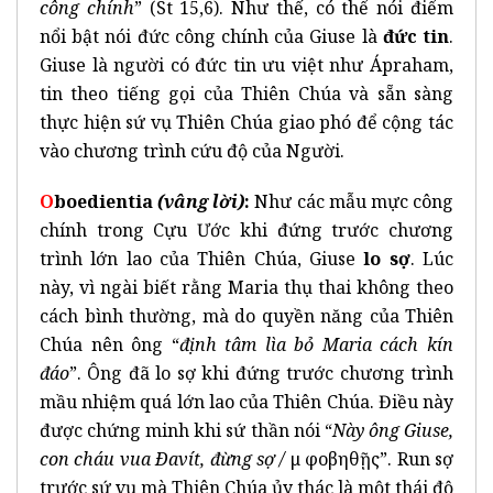
công chính
” (St 15,6). Như thế, có thể nói điểm
nổi bật nói đức công chính của Giuse là
đức tin
.
Giuse là người có đức tin ưu việt như Ápraham,
tin theo tiếng gọi của Thiên Chúa và sẵn sàng
thực hiện sứ vụ Thiên Chúa giao phó để cộng tác
vào chương trình cứu độ của Người.
O
boedientia
(vâng lời)
:
Như các mẫu mực công
chính trong Cựu Ước khi đứng trước chương
trình lớn lao của Thiên Chúa, Giuse
lo sợ
. Lúc
này, vì ngài biết rằng Maria thụ thai không theo
cách bình thường, mà do quyền năng của Thiên
Chúa nên ông “
định tâm lìa bỏ Maria cách kín
đáo
”. Ông đã lo sợ khi đứng trước chương trình
mầu nhiệm quá lớn lao của Thiên Chúa. Điều này
được chứng minh khi sứ thần nói “
Này ông Giuse,
con cháu vua Ðavít,
đừng sợ /
μὴ φοβηθῇς”. Run sợ
trước sứ vụ mà Thiên Chúa ủy thác là một thái độ