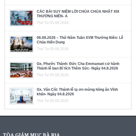
CÁC BÀI SUY NIỆM LỜI CHÚA CHÚA NHẬT XIX
THƯỜNG NIÊN- A
Thứ Tư 05.08.2026
06.08.2026 – Thứ Năm Tuần XVIII Thường Niên: Lễ
Chúa Hiển Dung
Thứ Tư 05.08.2026
Gx. Phước Thành: Đức Cha Emmanuel cử hành
Thánh lễ ban Bí tích Thêm Sức- Ngày 04.8.2026
Thứ Tư 05.08.2026
Gx. Văn Côi: Thánh lễ tạ ơn mừng hồng ân Vĩnh
khấn- Ngày 04.8.2026
Thứ Tư 05.08.2026
TÒA GIÁM MỤC BÀ RỊA