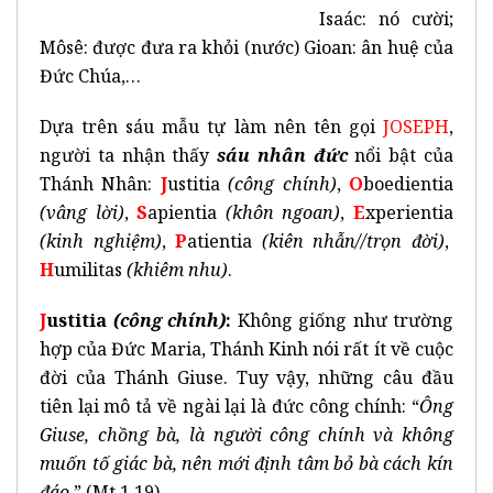
Isaác: nó cười;
Môsê: được đưa ra khỏi (nước) Gioan: ân huệ của
Đức Chúa,…
Dựa trên sáu mẫu tự làm nên tên gọi
JOSEPH
,
người ta nhận thấy
sáu nhân đức
nổi bật của
Thánh Nhân:
J
ustitia
(công chính)
,
O
boedientia
(vâng lời)
,
S
apientia
(khôn ngoan)
,
E
xperientia
(kinh nghiệm)
,
P
atientia
(kiên nhẫn//trọn đời)
,
H
umilitas
(khiêm nhu)
.
J
ustitia
(công chính)
:
Không giống như trường
hợp của Đức Maria, Thánh Kinh nói rất ít về cuộc
đời của Thánh Giuse. Tuy vậy, những câu đầu
tiên lại mô tả về ngài lại là đức công chính: “
Ông
Giuse, chồng bà, là người công chính và không
muốn tố giác bà, nên mới định tâm bỏ bà cách kín
đáo
.” (Mt 1,19).