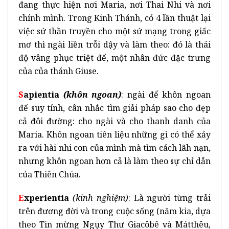
đang thực hiện nơi Maria, nơi Thai Nhi và nơi
chính mình. Trong Kinh Thánh, có 4 lần thuật lại
việc sứ thần truyền cho một sứ mạng trong giấc
mơ thì ngài liền trỗi dậy và làm theo: đó là thái
độ vâng phục triệt để, một nhân đức đặc trưng
của của thánh Giuse.
S
apientia
(khôn ngoan)
: ngài để khôn ngoan
để suy tính, cân nhắc tìm giải pháp sao cho đẹp
cả đôi đường: cho ngài và cho thanh danh của
Maria. Khôn ngoan tiên liệu những gì có thể xảy
ra với hài nhi con của mình mà tìm cách lãh nạn,
nhưng khôn ngoan hơn cả là làm theo sự chỉ dẫn
của Thiên Chúa.
E
xperientia
(kinh nghiệm)
: Là người từng trải
trên đương đời và trong cuộc sống (năm kia, dựa
theo Tin mừng Ngụy Thư Giacôbê và Mátthêu,