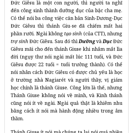
Đức Giêsu là một con người, thì người ta nghĩ
đến công sinh thành dưỡng dục của bậc cha mẹ.
Có thể nói ba công việc căn bản Sinh-Dương-Dục
Đức Giêsu thì thánh Giu-se đã chiếm mất hai
phần rưỡi. Ngài không
tạo sinh
(của CTT), nhưng
trợ sinh
Đức Giêsu. Sau đó thì
Dưỡng
và
Dục
Đức
Giêsu mãi cho đến thánh Giuse khi nhắm mắt lìa
đời (ngụy thư nói ngài mất lúc 111 tuổi, và Đức
Giêsu được 22 tuổi = tuổi trưởng thành). Có thể
nói nhân cách Đức Giêsu có được chủ yếu là học
ở trường nhà Nagiarét và người thầy, vị giám
học chính là thánh Giuse. Công lớn là thế, nhưng
Thánh Giuse không nói về mình, và Kinh thánh
cũng nói ít về ngài. Ngài quả thật là khiêm nhu
bằng cách ít nói mà hành động nhiều trong âm
thầm.
Thánh Giuse ít nói mà chúng ta lại nói quá nhiều