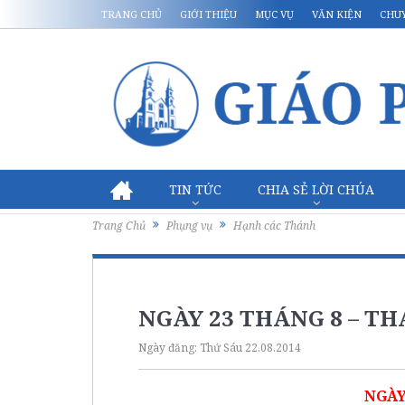
TRANG CHỦ
GIỚI THIỆU
MỤC VỤ
VĂN KIỆN
CHU
TIN TỨC
CHIA SẺ LỜI CHÚA
Trang Chủ
Phụng vụ
Hạnh các Thánh
NGÀY 23 THÁNG 8 – T
Ngày đăng:
Thứ Sáu 22.08.2014
NGÀY