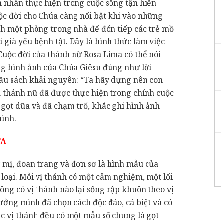
 nhân thực hiện trong cuộc sống tận hiến
ộc đời cho Chúa càng nổi bật khi vào những
h một phòng trong nhà để đón tiếp các trẻ mồ
 già yếu bệnh tật. Ðây là hình thức làm việc
Cuộc đời của thánh nữ Rosa Lima có thể nói
ng hình ảnh của Chúa Giêsu đúng như lời
ầu sách khải nguyên: “Ta hãy dựng nên con
a thánh nữ đã được thực hiện trong chính cuộc
 gọt dũa và đã chạm trổ, khắc ghi hình ảnh
mình.
TA
 mị, đoan trang và đơn sơ là hình mẫu của
 loại. Mỗi vị thánh có một cảm nghiệm, một lối
ông có vị thánh nào lại sống rập khuôn theo vị
ưởng mình đã chọn cách độc đáo, cá biệt và có
c vị thánh đều có một mẫu số chung là gọt