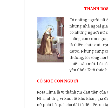
THÁNH ROS
Có những người nữ đ
những nhà ngoại giao
có những người nữ ch
chồng con cơm ngon,
là thiên chức quí tr
được. Nhưng cũng có
thường, lối sống nói
chiều sâu mới. Lối s
yêu Chúa Kitô thúc b
CÓ MỘT CON NGƯỜI
Rosa Lima là vị thánh nữ đầu tiên củ
Nha, nhưng vì kinh tế khó khăn, gia 
nữ phải bỏ quê cha đất tổ đến Pérou t