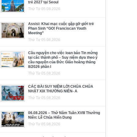
trẻ 2027 tại Seoul
Thứ Tư 05.08.2026
Assisi: Khai mạc cuộc gặp gỡ giới trẻ
Phan Sinh “GO! Franciscan Youth
Meeting”
Thứ Tư 05.08.2026
Cầu nguyện cho việc loan báo Tin mừng
tại các thành phố – Suy niệm dựa theo ý
cầu nguyện của Đức Giáo hoàng tháng
8/2026 phần I
Thứ Tư 05.08.2026
CÁC BÀI SUY NIỆM LỜI CHÚA CHÚA
NHẬT XIX THƯỜNG NIÊN- A
Thứ Tư 05.08.2026
06.08.2026 – Thứ Năm Tuần XVIII Thường
Niên: Lễ Chúa Hiển Dung
Thứ Tư 05.08.2026