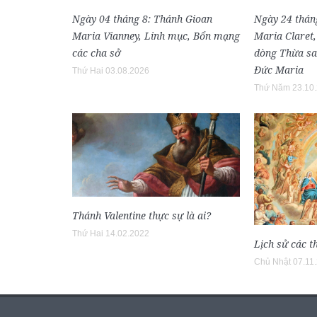
Ngày 04 tháng 8: Thánh Gioan
Ngày 24 thán
Maria Vianney, Linh mục, Bổn mạng
Maria Claret
các cha sở
dòng Thừa sa
Đức Maria
Thứ Hai 03.08.2026
Thứ Năm 23.10
Thánh Valentine thực sự là ai?
Thứ Hai 14.02.2022
Lịch sử các t
Chủ Nhật 07.11