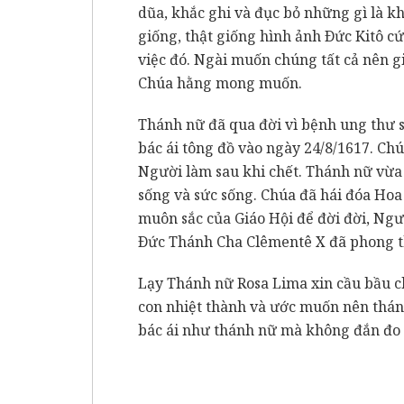
dũa, khắc ghi và đục bỏ những gì là khô
giống, thật giống hình ảnh Ðức Kitô c
việc đó. Ngài muốn chúng tất cả nên g
Chúa hằng mong muốn.
Thánh nữ đã qua đời vì bệnh ung thư 
bác ái tông đồ vào ngày 24/8/1617. Ch
Người làm sau khi chết. Thánh nữ vừa t
sống và sức sống. Chúa đã hái đóa H
muôn sắc của Giáo Hội để đời đời, Ngư
Ðức Thánh Cha Clêmentê X đã phong t
Lạy Thánh nữ Rosa Lima xin cầu bầu c
con nhiệt thành và ước muốn nên thán
bác ái như thánh nữ mà không đắn đo 