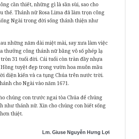
ng cần thiết, những gì là sần sùi, sao cho
ứu thế. Thánh nữ Rosa Lima đã làm trọn công
iống Ngài trong đời sống thánh thiện như
sau những năm dài miệt mài, say xưa làm việc
úa thưởng công thánh nữ bằng vô số phép lạ
ròn 31 tuổi đời. Cái tuổi còn tràn đầy nhựa
oa Hồng tuyệt đẹp trong vườn hoa muôn mầu
ời diện kiến và ca tụng Chúa trên nước trời.
hánh cho Ngài vào năm 1671.
ho chúng con trước ngai tòa Chúa để chúng
h như thánh nữ. Xin cho chúng con biết sống
hơn thiệt.
Lm. Giuse Nguyễn Hưng Lợi