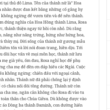
i tại thủ đô Lima. Tên của thánh nữ là” Hoa
nh nhân được đan kết bằng những cố gắng hy
 không ngừng để vươn tiến và để nên thánh.
m đúng nghĩa của Hoa Hồng thành Lima, Rosa
, thánh thiện ngay từ hồi còn nhỏ. Dù rằng
p, nâng như nâng trứng, hứng như hứng hoa,
và thùy mị. Ðời sống của thánh nữ gương mẫu
khiêm tốn và lời nói đoan trang, hiền dịu. Tới
u dồi học vấn về mọi môn học, thánh nữ lưu
a mẹ già yếu, ốm đau, Rosa nghỉ học để phụ
ng cha mẹ để đền ơn đáp hiếu các Ngài. Cuộc
đấu không ngừng: chiến đấu với ngoại cảnh,
nh nhân. Thánh nữ đã phải chống lại ý định
ể có cháu nối dõi tông đường. Thánh nữ còn
a cha mẹ, ngăn cản không cho Rosa đi vào tu
n toàn thân cho Chúa Giêsu. Dù không được vào
c áo Dòng ba thánh Ðaminh, con đường hiến