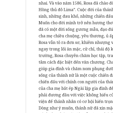
nhai. Và vào năm 1586, Rosa đã chào đờ
Hồng thủ đô Lima”. Cuộc đời của thá
sinh, những đau khổ, những chiến đấu
Muốn cho đời mình trở nên hương thơ
đã có một đời sống gương mẫu, đạo đức
cha mẹ chiều chuộng, yêu thương, ủ ấ
Rosa vẫn tỏ ra đơn sơ, khiêm nhượng 
ngay trong lối ăn mặc, cử chỉ, thái độ 
trường, Rosa chuyên chăm học tập, tra
tâm cách đặc biệt đến văn chương. Ch
giúp gia đình và chăm nom phụng dưỡ
sống của thánh nữ là một cuộc chiến 
chiến đấu với chính con người của thá
của cha mẹ bắt ép Ngài lập gia đình đ
phải đương đầu với việc không hiểu củ
viện để thánh nhân có cơ hội hiến trọ
Dòng như ý muốn, thánh nữ đã xin mặ