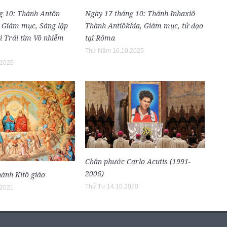
g 10: Thánh Antôn
Ngày 17 tháng 10: Thánh Inhaxiô
, Giám mục, Sáng lập
Thành Antiôkhia, Giám mục, tử đạo
i Trái tim Vô nhiễm
tại Rôma
Thứ Năm 16.10.2025
.2025
Chân phước Carlo Acutis (1991-
2006)
hánh Kitô giáo
Thứ Tư 14.10.2020
.2021