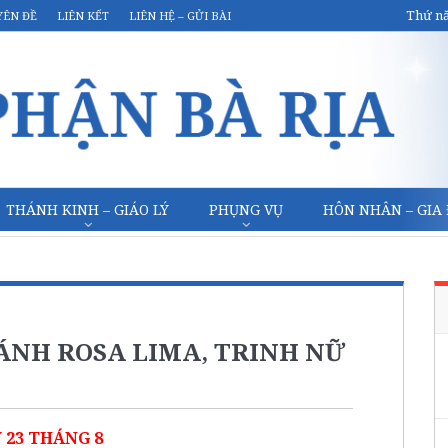
Thứ nă
YÊN ĐỀ
LIÊN KẾT
LIÊN HỆ – GỬI BÀI
THÁNH KINH – GIÁO LÝ
PHỤNG VỤ
HÔN NHÂN – GIA
HÁNH ROSA LIMA, TRINH NỮ
 23 THÁNG 8