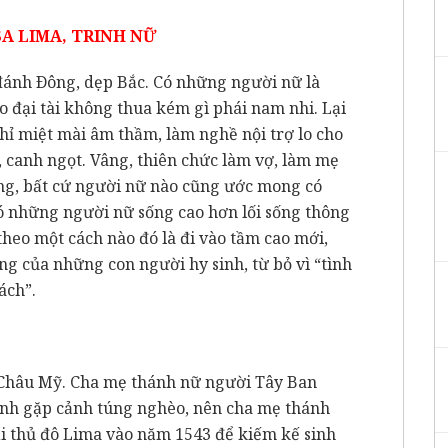
A LIMA, TRINH NỮ
ánh Ðông, dẹp Bắc. Có những người nữ là
 đại tài không thua kém gì phái nam nhi. Lại
ỉ miệt mài âm thầm, làm nghề nội trợ lo cho
 canh ngọt. Vâng, thiên chức làm vợ, làm mẹ
ọng, bất cứ người nữ nào cũng ước mong có
 những người nữ sống cao hơn lối sống thông
 theo một cách nào đó là đi vào tầm cao mới,
ống của những con người hy sinh, từ bỏ vì “tình
ách”.
a Châu Mỹ. Cha mẹ thánh nữ người Tây Ban
đình gặp cảnh túng nghèo, nên cha mẹ thánh
ại thủ đô Lima vào năm 1543 để kiếm kế sinh