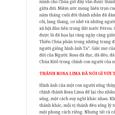
mình cho Chúa giờ đây vẫn được thánh
giữa đời. Niềm ước mong hiến trọn cu
năm tháng cuối đời thánh nhân đã dàn
côi, lang thang, cơ nhỡ và những người
xã hội đầu tiên trong đất nước Pérou. 
được là đã họa lại càng ngày càng giố
Thiên Chúa phán trong những trang đ
người giống hình ảnh Ta”. Giấc mơ củ
đời của Người: Rosa đã đục, đã đẽo, đã
Chúa Kitô trong chính con người của 
THÁNH ROSA LIMA ÐÃ NÓI GÌ VỚI 
Hình ảnh của một con người sống thùy
chính thánh Rosa Lima để lại cho nhân
sống, một cách suy nghĩ khác nhau. Kh
thánh khác, mỗi vị thánh đều sống lý t
một phong cách riêng. Nhưng tất cả cá